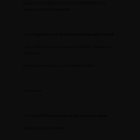
Roselyne RIALLAND, Docteur Loïc Le NORMAND, et le
secrétariat du CHU de Nantes
10:30
L’expérience d’un réseau de soins public-privé
Céline FÉRON et Docteur Pascal ESCHWEGE, Hôpital privé
d’Anthony,
Institut Gustave Roussy, CHU Kremlin Bicêtre
11:00 Pause
11:15
La télétransmission et les nouveaux codes
Représentants de la CNAM