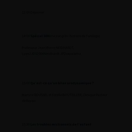
12:00 Déjeuner
14:00
Spécial 100
ème congrès : histoire de l’urologie
Professeur Jean-Pierre NEIDHARDT,
Lyon
2
JDS2006Neidhardt JP
Diaporama
15:00
Qu’est-ce qu’un bilan urodynamique ?
Martine ROUSSEL et Estelle BOUTEILLER, Clinique Pasteur
de Royan
15:30
Les troubles mictionnels de l’enfant