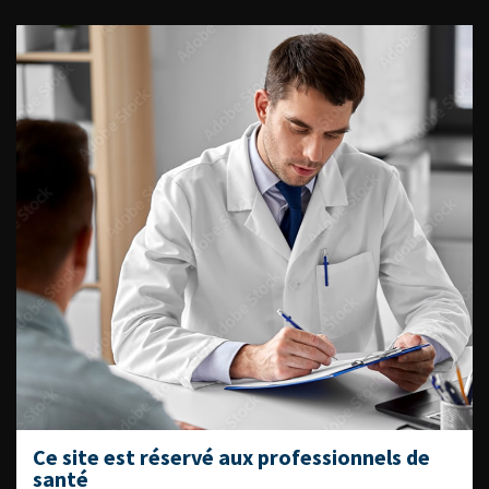
ACCÈS DIRECT
Fiches informations pour vos
patients
Dernières recommandations
Référentiel du Collège d’Urologie
Espace Accréditation des médecins
Livrets du CFEU pour l'interne
DATES À RETENIR
Ce site est réservé aux professionnels de
santé