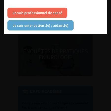
DU VENDREDI 4 AU SAMEDI 5
SEPTEMBRE 2026
Je suis professionnel de santé
Journée d’andrologie et de
médecine sexuelle 2026
Je suis un(e) patient(e) / aidant(e)
ENQUÊTES DE PRATIQUES
EN UROLOGIE
L'AFU ACADÉMIE
Compétences non techniques : comment
les travailler au quotidien ?