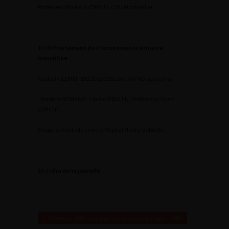
Professeur Michel AVEROUS, CHU Montpellier
16:00
Traitement de l’incontinence urinaire
masculine
Nathalie LEMEITER
2
JDS2006Lemeiter N
Diaporama
, Martine SERRANO, Cécile VERGUIN, Professeur Albert
LERICHE,
Hospices Civils de Lyon et Hôpital Henry Gabrielle
16:30
Fin de la journée
Retour au 100ème congrès français d’urologie – 2006