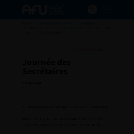
Accueil
>
Les évènements de l’AFU
>
Congrès français
d'Urologie
>
100ème congrès français d’urologie – 2006
>
Journée des Secrétaires
Ajouter à ma sélection
Journée des
Secrétaires
9:00
Accueil
9:30
Réseaux informatiques : l’expérience nantaise
Maryse BERTEAU
2
JDS2006Berteau
Diaporama
, Cécile
COUTAND, Delphine DAUDIN, Bernadette MEUNIER,