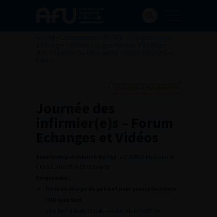
Accueil
>
Les évènements de l’AFU
>
Congrès français
d'Urologie
>
105ème Congrès Français d’Urologie –
2011
>
Journée des infirmier(e)s – Forum Echanges et
Vidéos
Ajouter à ma sélection
Journée des
infirmier(e)s – Forum
Echanges et Vidéos
Sous la responsabilité de
Régine DUCROS (Ajaccio) et
Gilbert LOBSTEIN (Strasbourg)
Programme :
Prise en charge du patient pour prostatectomie
CHU Lyon Sud
Mireille Philibert, Christine Valot, Alain RUFFION