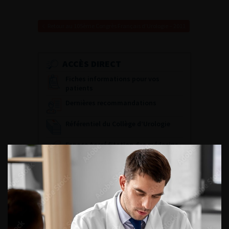
Retour au 105ème Congrès Français d’Urologie – 2011
ACCÈS DIRECT
Fiches informations pour vos
patients
Dernières recommandations
Référentiel du Collège d’Urologie
Espace Accréditation des médecins
Livrets du CFEU pour l'interne
DATES À RETENIR