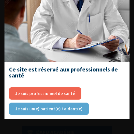
DU VENDREDI 4 AU SAMEDI 5
SEPTEMBRE 2026
Journée d’andrologie et de
médecine sexuelle 2026
Ce site est réservé aux professionnels de
santé
ENQUÊTES DE PRATIQUES
EN UROLOGIE
Je suis professionnel de santé
Je suis un(e) patient(e) / aidant(e)
L'AFU ACADÉMIE