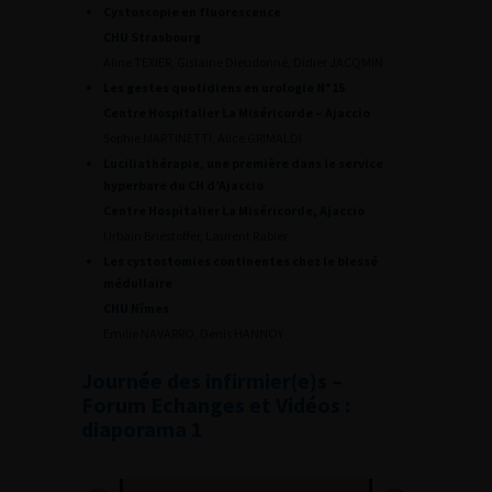
Cystoscopie en fluorescence
CHU Strasbourg
Aline TEXIER, Gislaine Dieudonné, Didier JACQMIN
Les gestes quotidiens en urologie N°15
Centre Hospitalier La Miséricorde – Ajaccio
Sophie MARTINETTI, Alice GRIMALDI
Luciliathérapie, une première dans le service
hyperbare du CH d’Ajaccio
Centre Hospitalier La Miséricorde, Ajaccio
Urbain Briestoffer, Laurent Rabier
Les cystostomies continentes chez le blessé
médullaire
CHU Nîmes
Emilie NAVARRO, Denis HANNOY
Journée des infirmier(e)s –
Forum Echanges et Vidéos :
diaporama 1