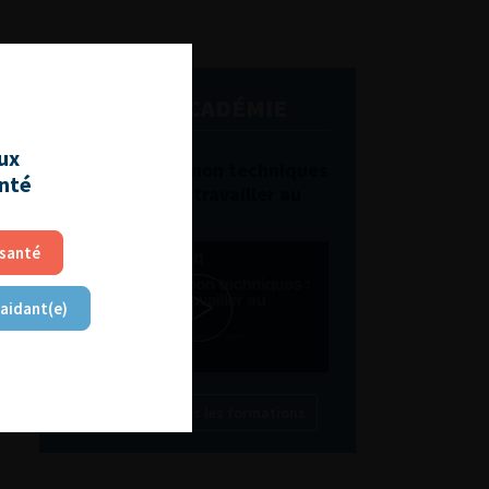
L'AFU ACADÉMIE
aux
Compétences non techniques
anté
: comment les travailler au
quotidien ?
 santé
 aidant(e)
Découvrir toutes les formations