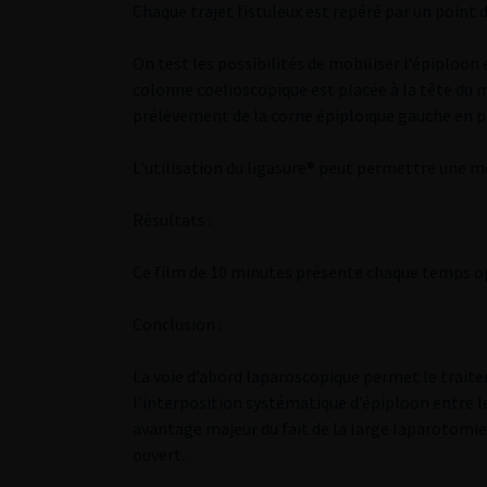
Chaque trajet fistuleux est repéré par un point 
On test les possibilités de mobiliser l’épiploon 
colonne coelioscopique est placée à la tête du m
prélèvement de la corne épiploïque gauche en péd
L’utilisation du ligasure® peut permettre une 
Résultats :
Ce film de 10 minutes présente chaque temps op
Conclusion :
La voie d’abord laparoscopique permet le trait
l’interposition systématique d’épiploon entre le
avantage majeur du fait de la large laparotomie
ouvert..