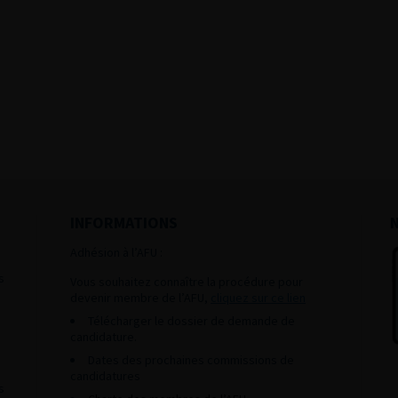
INFORMATIONS
Adhésion à l’AFU :
s
Vous souhaitez connaître la procédure pour
devenir membre de l’AFU,
cliquez sur ce lien
Télécharger le dossier de demande de
candidature.
Dates des prochaines commissions de
candidatures
s