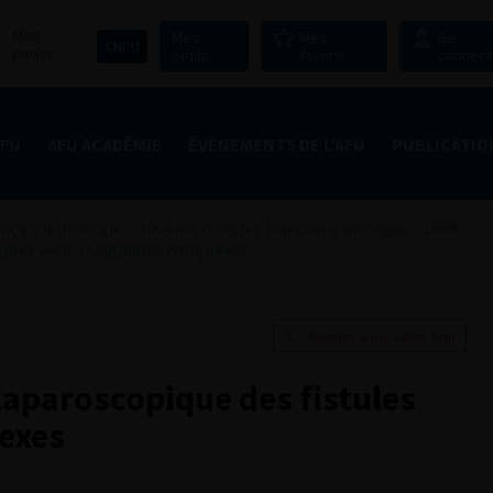
Mon
Mes
Mes
Se
CNPU
panier
outils
favoris
connect
AFU
AFU ACADÉMIE
ÉVÈNEMENTS DE L’AFU
PUBLICATIO
nçais d'Urologie
>
100ème congrès français d’urologie – 2006
stules vesico-vaginales complexes
Ajouter à ma sélection
laparoscopique des fistules
exes