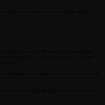
scopique dans le traitement des fistules vésico-vaginales
nes coelioscopiques.
es écartées bras au corps. Une colonne coelioscopique est
lonne est préparée vers la tête de la patiente au cas où une
nécessaire.
ie est suspendue à la paroi abdominale antérieure pour faciliter
et le ballonnet est gonflé afin d’injecter du sérum bleuté et