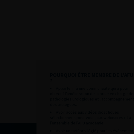
POURQUOI ÊTRE MEMBRE DE L’AFU
?
Appartenir à une communauté qui a pour
objectif l’amélioration de la prise en charge de
pathologies urologiques et l’accompagnement
des urologues.
Avoir accès aux vidéos didactiques
sélectionnées pour vous, aux webinaires et à
l’ensemble de l’AFU académie.
Avoir un tarif privilégié pour les évènement