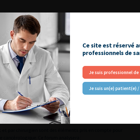
Ce site est réservé 
professionnels de s
Je suis professionnel de
Je suis un(e) patient(e) /
ssionnelles de l’AFU
t et par chirurgien sont des éléments pris en compte pour
ie cancérologique. Ce forum analysera :