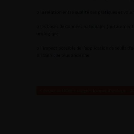
o la relation entre qualité des pratiques et volu
o les bases de données nationales (notamment P
urologique
o l’impact possible de l’application de seuils d’a
britannique plus ancienne
Retour au 100ème congrès français d’urologie – 2