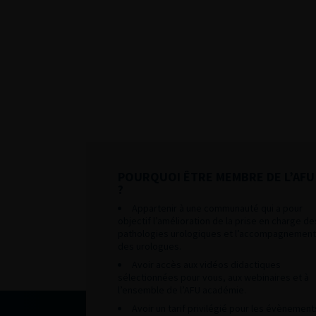
POURQUOI ÊTRE MEMBRE DE L’AFU
?
Appartenir à une communauté qui a pour
objectif l’amélioration de la prise en charge de
pathologies urologiques et l’accompagnement
des urologues.
Avoir accès aux vidéos didactiques
sélectionnées pour vous, aux webinaires et à
l’ensemble de l’AFU académie.
Avoir un tarif privilégié pour les évènement