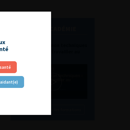
L'AFU ACADÉMIE
aux
Compétences non techniques
anté
: comment les travailler au
quotidien ?
 santé
 aidant(e)
Découvrir toutes les formations