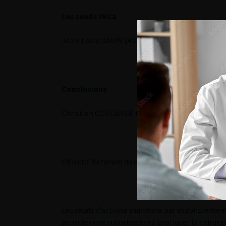
Les seuils INCa
Jean-Louis DAVIN (AVIGNON)
Conclusions
Christian COULANGE (MARSEILLE)
Objectif du forum du comité des pratiques profe
Les seuils d’activité minimale par établissemen
accorder une autorisation à pratiquer la chirurg