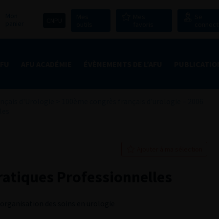
Mon
Mes
Mes
Se
CNPU
panier
outils
favoris
connect
AFU
AFU ACADÉMIE
ÉVÈNEMENTS DE L’AFU
PUBLICATIO
nçais d'Urologie
>
100ème congrès français d’urologie – 2006
les
Ajouter à ma sélection
atiques Professionnelles
l’organisation des soins en urologie