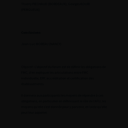
Thierry PIECHAUD (BORDEAUX), Georges KOURI
(PERIGUEUX)
Conclusions
Jean-Luc MOREAU (NANCY)
Objectif : L’objectif du forum est de définir les obligations de
FMC, d’en expliquer les articulations entre FMC
individuelle, EPP, accréditation et certification des
établissements.
Il donnera aux participants les moyens de répondre à ces
obligations, en particulier en définissant le rôle de l’AFU, les
moyens qu’elle s’est donnée pour y parvenir, et l’aide qu’elle
peut leur apporter.