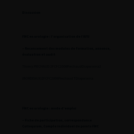
Discussion
FMC en urologie : l’organisation de l’AFU
– Recensement des modules de formation, annonce,
évaluation et audit
Thierry PIECHAUD
2
FCFC2006Piechaud
Diaporama2
(BORDEAUX)
2
FCFC2006Piechaud T
Diaporama
FMC en urologie : mode d’emploi
– Fiche de participation, correspondance
Colloquium, Compte individuel de points FMC