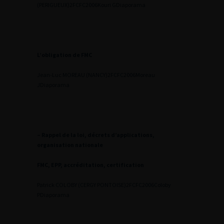
(PERIGUEUX)
2
FCFC2006Kouri G
Diaporama
L’obligation de FMC
Jean-Luc MOREAU (NANCY)
2
FCFC2006Moreau
J
Diaporama
– Rappel de la loi, décrets d’applications,
organisation nationale
FMC, EPP, accréditation, certification
Patrick COLOBY (CERGY PONTOISE)
2
FCFC2006Coloby
P
Diaporama