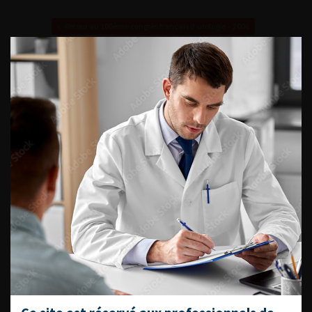
Retour au 100ème congrès français d’urologie – 2006
ACCÈS DIRECT
Fiches informations pour vos
patients
Dernières recommandations
Référentiel du Collège d’Urologie
Espace Accréditation des médecins
Livrets du CFEU pour l'interne
DATES À RETENIR