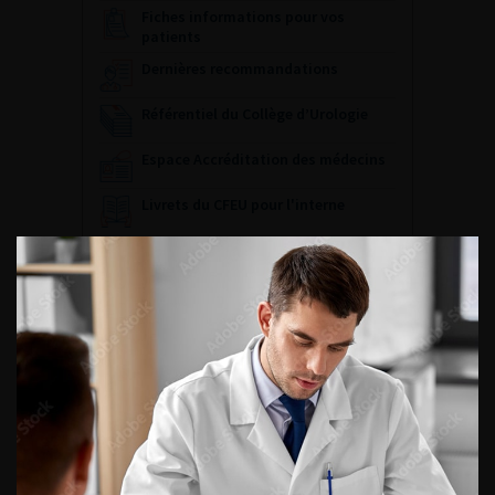
Fiches informations pour vos
patients
Dernières recommandations
Référentiel du Collège d’Urologie
Espace Accréditation des médecins
Livrets du CFEU pour l'interne
DATES À RETENIR
DU VENDREDI 4 AU SAMEDI 5
SEPTEMBRE 2026