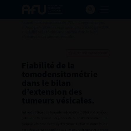
Accueil
>
Les évènements de l’AFU
>
Congrès français
d'Urologie
>
100ème congrès français d’urologie – 2006
>
Fiabilité de la tomodensitométrie dans le bilan
d’extension des tumeurs vésicales.
Ajouter à ma sélection
Fiabilité de la
tomodensitométrie
dans le bilan
d’extension des
tumeurs vésicales.
Introduction :
La tomodensitométrie (TDM) abdomino-
pelvienne fait partie intégrante du bilan d’extension d’une
tumeur vésicale avant cystectomie. Le but de notre étude
est d’évaluer la fiabilité de la TDM pour déterminer le stade