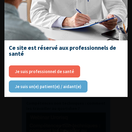
Journée d’andrologie et de
médecine sexuelle 2026
ENQUÊTES DE PRATIQUES
EN UROLOGIE
Ce site est réservé aux professionnels de
santé
Je suis professionnel de santé
Je suis un(e) patient(e) / aidant(e)
L'AFU ACADÉMIE
Compétences non techniques : comment
les travailler au quotidien ?