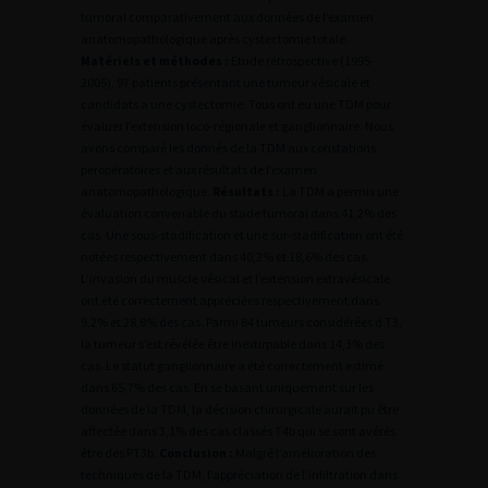
tumoral comparativement aux données de l’examen
anatomopathologique après cystectomie totale.
Matériels et méthodes :
Etude rétrospective (1995-
2005), 97 patients présentant une tumeur vésicale et
candidats a une cystectomie. Tous ont eu une TDM pour
évaluer l’extension loco-régionale et ganglionnaire. Nous
avons comparé les donnés de la TDM aux constations
peropératoires et aux résultats de l’examen
anatomopathologique.
Résultats :
La TDM a permis une
évaluation convenable du stade tumoral dans 41,2% des
cas. Une sous-stadification et une sur-stadification ont été
notées respectivement dans 40,2% et 18,6% des cas.
L’invasion du muscle vésical et l’extension extravésicale
ont été correctement appréciées respectivement dans
9,2% et 28,8% des cas. Parmi 84 tumeurs considérées d T3,
la tumeur s’est révélée être inextirpable dans 14,3% des
cas. Le statut ganglionnaire a été correctement estimé
dans 65,7% des cas. En se basant uniquement sur les
données de la TDM, la décision chirurgicale aurait pu être
affectée dans 3,1% des cas classés T4b qui se sont avérés
être des PT3b.
Conclusion :
Malgré l’amélioration des
techniques de la TDM, l’appréciation de l’infiltration dans