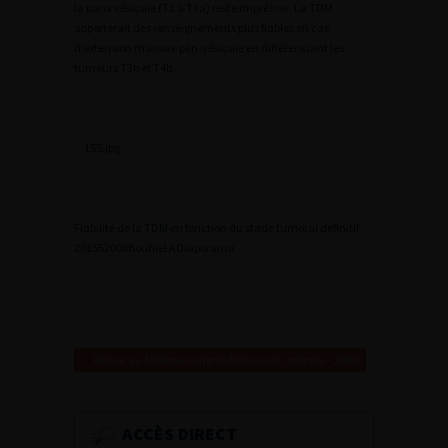
la paroi vésicale (T1 à T3a) reste imprécise. La TDM
apporterait des renseignements plus fiables en cas
d’extension massive péri-vésicale en différenciant les
tumeurs T3b et T4b
155.jpg
Fiabilité de la TDM en fonction du stade tumoral définitif
2
01552006Bouhlel A
Diaporama
Retour au 100ème congrès français d’urologie – 2006
ACCÈS DIRECT