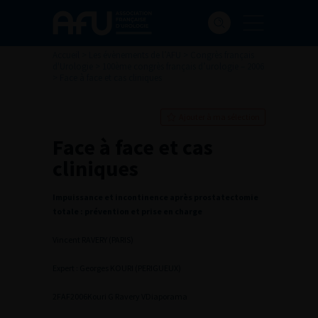
Accueil
>
Les évènements de l’AFU
>
Congrès français
d'Urologie
>
100ème congrès français d’urologie – 2006
>
Face à face et cas cliniques
Ajouter à ma sélection
Face à face et cas
cliniques
Impuissance et incontinence après prostatectomie
totale : prévention et prise en charge
Vincent RAVERY (PARIS)
Expert : Georges KOURI (PERIGUEUX)
2
FAF2006Kouri G Ravery V
Diaporama