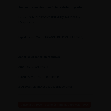
Tumeur de vessie superficielle de haut grade
Laurent GUY (CLERMONT FERRAND)
2
FAF2006Guy
L
Diaporama
Expert : Pierre-Marie LUGAGNE-DELPON (SURESNES)
Jonction et jonction récidivée
Arnaud MEJEAN (PARIS)
Expert : Yves COADOU (QUIMPER)
2
FAF2006Mejean A et Coadou Y
Diaporama
Retour au 100ème congrès français d’urologie – 2006