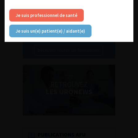
Je suis professionnel de santé
Je suis un(e) patient(e) / aidant(e)
Découvrir toutes les formations
RETROUVEZ
LES URONEWS
PUBLICATIONS AFU