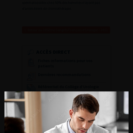
spermatozoïdes chez 50% des hommes n’ayant pas
d’antécédent de chimiothérapie.
Retour au 105ème Congrès Français d’Urologie – 2011
ACCÈS DIRECT
Fiches informations pour vos
patients
Dernières recommandations
Référentiel du Collège d’Urologie
Espace Accréditation des médecins
Livrets du CFEU pour l'interne
DATES À RETENIR