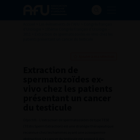
Accueil
>
Les évènements de l’AFU
>
Congrès français
d'Urologie
>
105ème Congrès Français d’Urologie –
2011
>
Extraction de spermatozoïdes ex-vivo chez les
patients présentant un cancer du testicule
Ajouter à ma sélection
Extraction de
spermatozoïdes ex-
vivo chez les patients
présentant un cancer
du testicule
Objectifs
.- L’extraction de spermatozoïdes de type TESE
(TEstis Sperm Extraction) est une stratégie thérapeutique
reconnue chez les hommes ayant une azoospermie
obstructive. Le cancer du testicule est associé à des