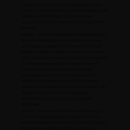
changements majeurs du sperme des patients et dans
certains cas à une azoospermie. Cette étude rapporte notre
expérience de la technique TESE au moment de
l’orchidectomie chez les patients traités pour cancer du
testicule.
Méthodes
.- Des hommes traités par orchidectomie pour un
cancer du testicule et ayant une azoospermie sur leur
spermogramme préopératoire ont été orientés vers une
extraction de spermatozoïdes au moyen de la technique
TESE. Lors de l’orchidectomie, le testicule a été placé sur un
champ opératoire séparé et au moyen d’une loupe de
magnification, le testicule a été ouvert et étudié
macroscopiquement. Les zones tumorales ont été
délibérément évitées et les tubes séminifères ont été
excisés à divers endroits du testicule. Les échantillons ont
été placés dans un milieu de conservation des
spermatozoïdes et analysés dans un laboratoire
d’andrologie.
Résultats
.- 8 patients ayant une moyenne d’âge de 29+/-7
ans ont constitué la population d’étude. 5 ont eu une
extraction de spermatozoïdes selon la technique TESE lors
d’une première orchidectomie et 3 au cours d’une