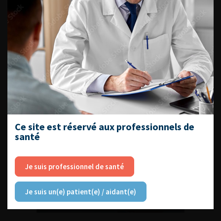
DU VENDREDI 4 AU SAMEDI 5
SEPTEMBRE 2026
Journée d’andrologie et de
médecine sexuelle 2026
Ce site est réservé aux professionnels de
santé
ENQUÊTES DE PRATIQUES
Je suis professionnel de santé
EN UROLOGIE
Je suis un(e) patient(e) / aidant(e)