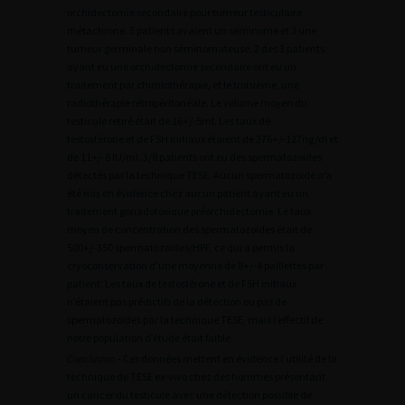
orchidectomie secondaire pour tumeur testiculaire
métachrone. 5 patients avaient un séminome et 3 une
tumeur germinale non séminomateuse. 2 des 3 patients
ayant eu une orchidectomie secondaire ont eu un
traitement par chimiothérapie, et le troisième, une
radiothérapie rétropéritonéale. Le volume moyen du
testicule retiré était de 16+/-5ml. Les taux de
testostérone et de FSH initiaux étaient de 376+/-127ng/dl et
de 11+/-8 IU/ml. 3/8 patients ont eu des spermatozoïdes
détectés par la technique TESE. Aucun spermatozoïde n’a
été mis en évidence chez aucun patient ayant eu un
traitement gonadotoxique préorchidectomie. Le taux
moyen de concentration des spermatozoïdes était de
500+/-350 spermatozoïdes/HPF, ce qui a permis la
cryoconservation d’une moyenne de 8+/-4 paillettes par
patient. Les taux de testostérone et de FSH initiaux
n’étaient pas prédictifs de la détection ou pas de
spermatozoïdes par la technique TESE, mais l’effectif de
notre population d’étude était faible.
Conclusion
.- Ces données mettent en évidence l’utilité de la
technique de TESE ex-vivo chez des hommes présentant
un cancer du testicule avec une détection possible de