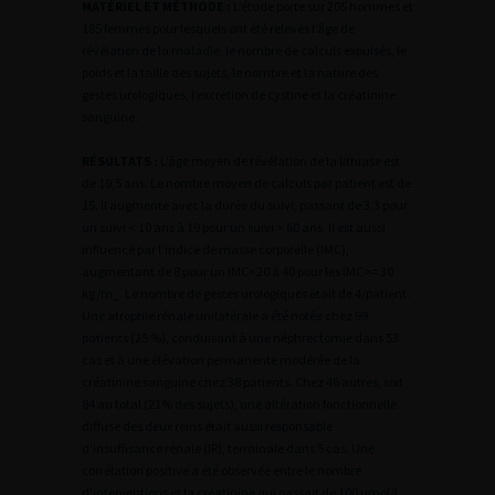
MATÉRIEL ET MÉTHODE :
L’étude porte sur 205 hommes et
185 femmes pour lesquels ont été relevés l’âge de
révélation de la maladie, le nombre de calculs expulsés, le
poids et la taille des sujets, le nombre et la nature des
gestes urologiques, l’excrétion de cystine et la créatinine
sanguine.
RÉSULTATS :
L’âge moyen de révélation de la lithiase est
de 19,5 ans. Le nombre moyen de calculs par patient est de
15. Il augmente avec la durée du suivi, passant de 3,3 pour
un suivi < 10 ans à 19 pour un suivi > 60 ans. Il est aussi
influencé par l’indice de masse corporelle (IMC),
augmentant de 8 pour un IMC<20 à 40 pour les IMC>= 30
kg/m_. Le nombre de gestes urologiques était de 4/patient.
Une atrophie rénale unilatérale a été notée chez 99
patients (25 %), conduisant à une néphrectomie dans 53
cas et à une élévation permanente modérée de la
créatinine sanguine chez 38 patients. Chez 46 autres, soit
84 au total (21% des sujets), une altération fonctionnelle
diffuse des deux reins était aussi responsable
d’insuffisance rénale (IR), terminale dans 5 cas. Une
corrélation positive a été observée entre le nombre
d’interventions et la créatinine qui passait de 100 µmol/l