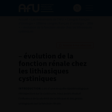
Accueil
>
Les évènements de l’AFU
>
Congrès français
d'Urologie
>
100ème congrès français d’urologie – 2006
>
– évolution de la fonction rénale chez les lithiasiques
cystiniques
Ajouter à ma sélection
– évolution de la
fonction rénale chez
les lithiasiques
cystiniques
INTRODUCTION:
Lors d’une enquête épidémiologique
rétrospective sur la cystinurie, nous avons évalué
l’influence de la sévérité de la lithiase et des gestes
urologiques sur la fonction rénale.