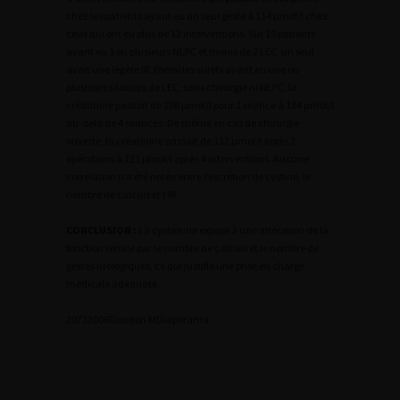
chez les patients ayant eu un seul geste à 114 µmol/l chez
ceux qui ont eu plus de 12 interventions. Sur 19 patients
ayant eu 1 ou plusieurs NLPC et moins de 2 LEC, un seul
avait une légère IR. Parmi les sujets ayant eu une ou
plusieurs séances de LEC, sans chirurgie ni NLPC, la
créatinine passait de 108 µmol/l pour 1 séance à 134 µmol/l
au-delà de 4 séances. De même en cas de chirurgie
ouverte, la créatinine passait de 112 µmol/l après 2
opérations à 121 µmol/l après 4 interventions. Aucune
corrélation n’a été notée entre l’excrétion de cystine, le
nombre de calculs et l’IR.
CONCLUSION :
La cystinurie expose à une altération de la
fonction rénale par le nombre de calculs et le nombre de
gestes urologiques, ce qui justifie une prise en charge
médicale adéquate.
2
0732006Daudon M
Diaporama