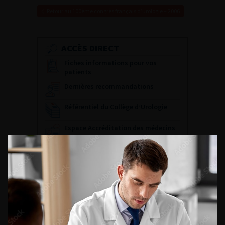
Retour au 100ème congrès français d’urologie – 2006
ACCÈS DIRECT
Fiches informations pour vos
patients
Dernières recommandations
Référentiel du Collège d’Urologie
Espace Accréditation des médecins
Livrets du CFEU pour l'interne
DATES À RETENIR