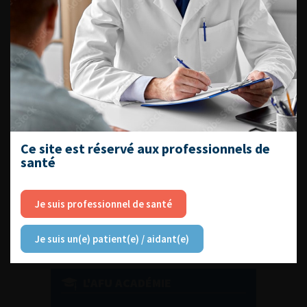
DU VENDREDI 4 AU SAMEDI 5
SEPTEMBRE 2026
Journée d’andrologie et de
médecine sexuelle 2026
Ce site est réservé aux professionnels de
santé
ENQUÊTES DE PRATIQUES
EN UROLOGIE
Je suis professionnel de santé
Je suis un(e) patient(e) / aidant(e)
L'AFU ACADÉMIE