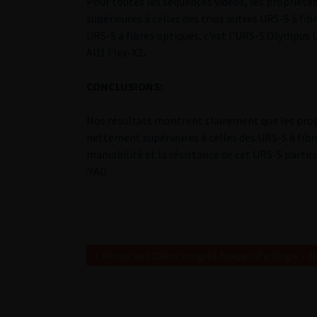
Pour toutes les séquences vidéos, les propriété
supérieures à celles des trios autres URS-S à fib
URS-S à fibres optiques, c’est l’URS-S Olympus 
AU1 Flex-X2
.
CONCLUSIONS:
Nos résultats montrent clairement que les prop
nettement supérieures à celles des URS-S à fibres
maniabilité et la résistance de cet URS-S partic
:YAG
Retour au 101ème congrès français d’urologie – 2