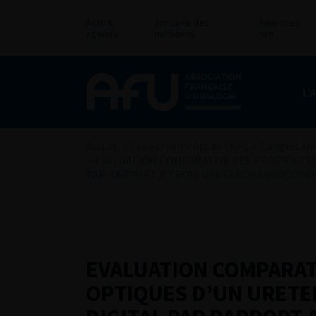
Actu &
Annuaire des
Annonces
agenda
membres
pro
L’
Accueil
>
Les évènements de l’AFU
>
Congrès fra
>
EVALUATION COMPARATIVE DES PROPRIETE
PAR RAPPORT A TROIS URETERORENOSCOPES 
EVALUATION COMPARAT
OPTIQUES D’UN URET