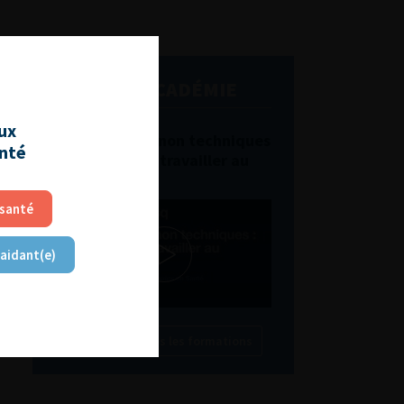
L'AFU ACADÉMIE
aux
Compétences non techniques
anté
: comment les travailler au
quotidien ?
 santé
 aidant(e)
Découvrir toutes les formations