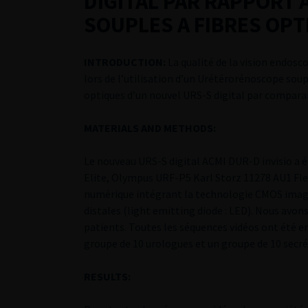
DIGITAL PAR RAPPORT
SOUPLES A FIBRES OP
INTRODUCTION:
La qualité de la vision endosc
lors de l’utilisation d’un Urétérorénoscope soup
optiques d’un nouvel URS-S digital par comparais
MATERIALS AND METHODS:
Le nouveau URS-S digital ACMI DUR-D invisio a 
Elite, Olympus URF-P5 Karl Storz 11278 AU1 Fle
numérique intégrant la technologie CMOS imagin
distales (light emitting diode : LED). Nous avo
patients. Toutes les séquences vidéos ont été e
groupe de 10 urologues et un groupe de 10 secrét
RESULTS: