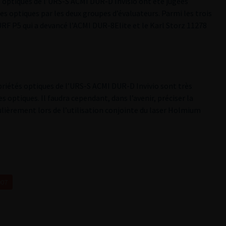
s optiques de l’URS-S ACMI DUR-D Invisio ont été jugées
res optiques par les deux groupes d’évaluateurs. Parmi les trois
URF P5 qui a devancé l’ACMI DUR-8Elite et le Karl Storz 11278
riétés optiques de l’URS-S ACMI DUR-D Invivio sont très
 optiques. Il faudra cependant, dans l’avenir, préciser la
ulièrement lors de l’utilisation conjointe du laser Holmium
007