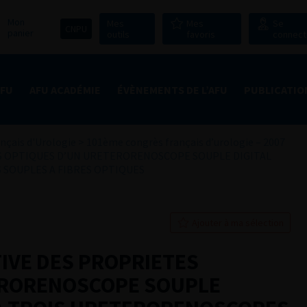
Mon
Mes
Mes
Se
CNPU
panier
outils
favoris
connect
AFU
AFU ACADÉMIE
ÉVÈNEMENTS DE L’AFU
PUBLICATIO
nçais d'Urologie
>
101ème congrès français d’urologie – 2007
S OPTIQUES D’UN URETERORENOSCOPE SOUPLE DIGITAL
SOUPLES A FIBRES OPTIQUES
Ajouter à ma sélection
IVE DES PROPRIETES
ERORENOSCOPE SOUPLE