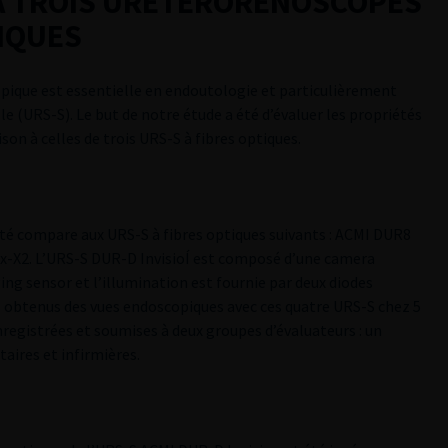
 A TROIS URETERORENOSCOPES
TIQUES
opique est essentielle en endoutologie et particulièrement
le (URS-S). Le but de notre étude a été d’évaluer les propriétés
on à celles de trois URS-S à fibres optiques.
été compare aux URS-S à fibres optiques suivants : ACMI DUR8
x-X2. L’URS-S DUR-D InvisioÍ est composé d’une camera
g sensor et l’illumination est fournie par deux diodes
ns obtenus des vues endoscopiques avec ces quatre URS-S chez 5
nregistrées et soumises à deux groupes d’évaluateurs : un
aires et infirmières.