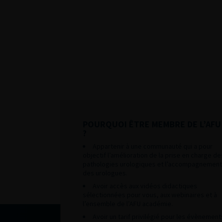
POURQUOI ÊTRE MEMBRE DE L’AFU
?
Appartenir à une communauté qui a pour
objectif l’amélioration de la prise en charge de
pathologies urologiques et l’accompagnement
des urologues.
Avoir accès aux vidéos didactiques
sélectionnées pour vous, aux webinaires et à
l’ensemble de l’AFU académie.
Avoir un tarif privilégié pour les évènement