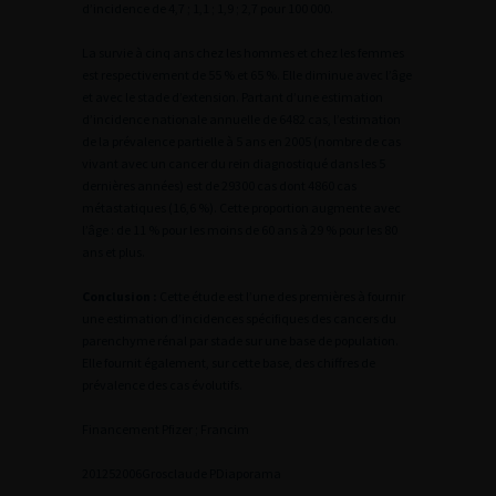
d’incidence de 4,7 ; 1,1 ; 1,9 ; 2,7 pour 100 000.
La survie à cinq ans chez les hommes et chez les femmes
est respectivement de 55 % et 65 %. Elle diminue avec l’âge
et avec le stade d’extension. Partant d’une estimation
d’incidence nationale annuelle de 6482 cas, l’estimation
de la prévalence partielle à 5 ans en 2005 (nombre de cas
vivant avec un cancer du rein diagnostiqué dans les 5
dernières années) est de 29300 cas dont 4860 cas
métastatiques (16,6 %). Cette proportion augmente avec
l’âge : de 11 % pour les moins de 60 ans à 29 % pour les 80
ans et plus.
Conclusion :
Cette étude est l’une des premières à fournir
une estimation d’incidences spécifiques des cancers du
parenchyme rénal par stade sur une base de population.
Elle fournit également, sur cette base, des chiffres de
prévalence des cas évolutifs.
Financement Pfizer ; Francim
2
01252006Grosclaude P
Diaporama