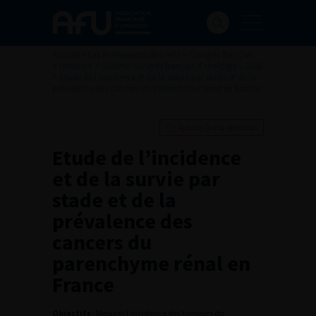
Accueil
>
Les évènements de l’AFU
>
Congrès français
d'Urologie
>
100ème congrès français d’urologie – 2006
>
Etude de l’incidence et de la survie par stade et de la
prévalence des cancers du parenchyme rénal en France
Ajouter à ma sélection
Etude de l’incidence
et de la survie par
stade et de la
prévalence des
cancers du
parenchyme rénal en
France
Objectifs
: Mesurer l’incidence des tumeurs du