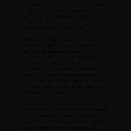
parenchyme rénal selon le stade en 2000 à partir des cas
enregistrés dans les registres de cancer de sept
départements français et la survie à cinq ans. Estimer la
prévalence globale et avec métastases, fin 2004, des
cancers incidents de la période 2000-2004.
Méthode
: Identification des cas à partir de sept registres.
Recueil des informations par consultation des dossiers
médicaux et des mairies de naissances (statut vital).
Mesure de la survie selon la méthode de Kaplan-Meier.
Estimation de la prévalence globale par cumul des cas
incidents annuels 2000-2004 auxquels ont été appliqués les
taux de survie globale correspondants. Même principe pour
l’estimation de la prévalence sans métastase. Prévalence
avec métastase égale : prévalence globale diminuée de
prévalence sans métastase.
Résultats
: L’analyse porte sur 597 cas de cancers invasifs.
Les adénocarcinomes à cellules claires représentent 84 %
des cas. Les taux d’incidence standardisés (ref Monde)
sont de 9,91 pour 100 000 hommes et 3,75 pour les femmes.
Les stades I, II, III et IV ont respectivement des taux