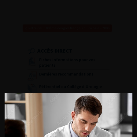
Retour au 100ème congrès français d’urologie – 2006
ACCÈS DIRECT
Fiches informations pour vos
patients
Dernières recommandations
Référentiel du Collège d’Urologie
Espace Accréditation des médecins
Livrets du CFEU pour l'interne
DATES À RETENIR