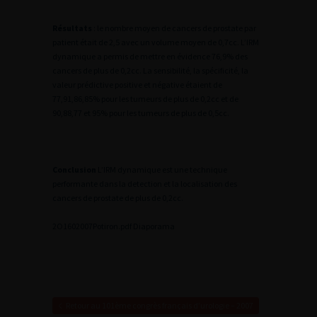
Résultats
: le nombre moyen de cancers de prostate par
patient était de 2,5 avec un volume moyen de 0,7cc. L’IRM
dynamique a permis de mettre en évidence 76,9% des
cancers de plus de 0,2cc. La sensibilité, la spécificité, la
valeur prédictive positive et négative étaient de
77,91,86,85% pour les tumeurs de plus de 0,2cc et de
90,88,77 et 95% pour les tumeurs de plus de 0,5cc.
Conclusion
L’IRM dynamique est une technique
performante dans la detection et la localisation des
cancers de prostate de plus de 0,2cc.
2
O1602007Potiron.pdf
Diaporama
Retour au 101ème congrès français d’urologie – 2007