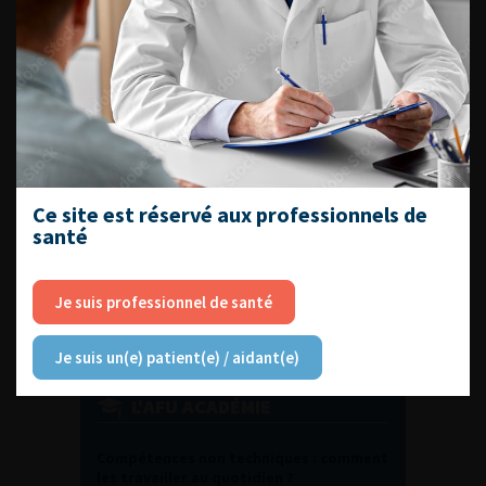
DU VENDREDI 4 AU SAMEDI 5
SEPTEMBRE 2026
Journée d’andrologie et de
médecine sexuelle 2026
Ce site est réservé aux professionnels de
ENQUÊTES DE PRATIQUES
santé
EN UROLOGIE
Je suis professionnel de santé
Je suis un(e) patient(e) / aidant(e)
L'AFU ACADÉMIE
Compétences non techniques : comment
les travailler au quotidien ?