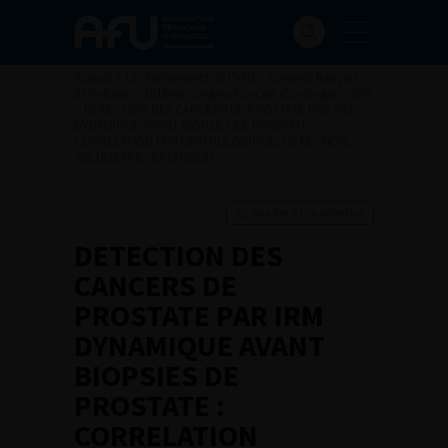
Accueil
>
Les évènements de l’AFU
>
Congrès français
d'Urologie
>
101ème congrès français d’urologie – 2007
>
DETECTION DES CANCERS DE PROSTATE PAR IRM
DYNAMIQUE AVANT BIOPSIES DE PROSTATE :
CORRELATION HISTOPATHOLOGIQUE, DETECTION,
VOLUMETRIE, EXTENSION
Ajouter à ma sélection
DETECTION DES
CANCERS DE
PROSTATE PAR IRM
DYNAMIQUE AVANT
BIOPSIES DE
PROSTATE :
CORRELATION