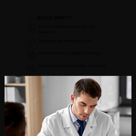
ACCÈS DIRECT
Fiches informations pour vos
patients
Dernières recommandations
Référentiel du Collège d’Urologie
Espace Accréditation des médecins
Livrets du CFEU pour l'interne
DATES À RETENIR