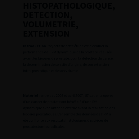
HISTOPATHOLOGIQUE,
DETECTION,
VOLUMETRIE,
EXTENSION
Introduction
L’objectif de cette étude est d’evaluer la
performance de l’IRM dynamique de la prostate, réalisée
avant les biopsies de prostate, pour la détection du cancer,
la détermination de son site d’origine, de son extension
intra-prostatique et de son volume
Matériel
: entre dec 2005 et avril 2007 , 87 patients opéres
d’un cancer de prostate ont bénéficié d’une IRM
dynamique avec antenne externe avant la réalisation des
biopsies prostatiques. L’ensemble des données de l’IRM a
été confronté aux résultats histologiques des pièces de
prostatectomies radicales.