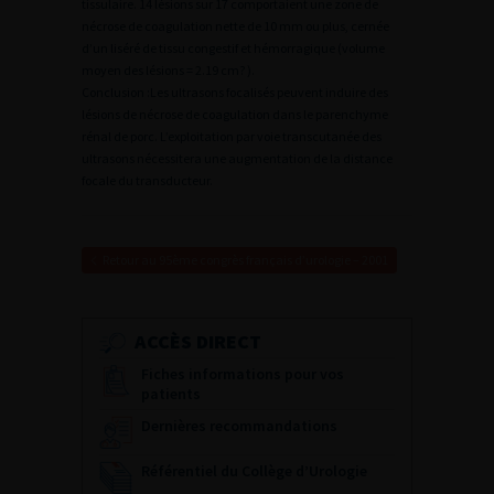
tissulaire. 14 lésions sur 17 comportaient une zone de
nécrose de coagulation nette de 10 mm ou plus, cernée
d’un liséré de tissu congestif et hémorragique (volume
moyen des lésions = 2.19 cm? ).
Conclusion :Les ultrasons focalisés peuvent induire des
lésions de nécrose de coagulation dans le parenchyme
rénal de porc. L’exploitation par voie transcutanée des
ultrasons nécessitera une augmentation de la distance
focale du transducteur.
Retour au 95ème congrès français d’urologie – 2001
ACCÈS DIRECT
Fiches informations pour vos
patients
Dernières recommandations
Référentiel du Collège d’Urologie