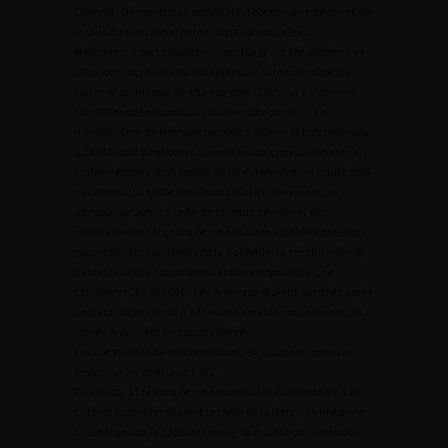
Objectif : Démontrer la possibilité d’obtenir une destruction
in vivo du tissu rénal par les ultrasons focalisés.
Méthodes : 9 porcs (poids moyen 30kg) ont été utilisés. Les
ultrasons focalisés étaient appliqués sur le rein droit de
l’animal au niveau de chaque pole (7 tirs sur 7 tranches
soit 49 tirs définissant un volume cible de cm?). Le
transducteur de thérapie focalisé à 40mm et fonctionnant
à 3MHZ était positionné au contact de capsule rénale par
l’intermédiaire d’un ballon de latex rempli d’un soluté anti-
cavitation. La taille des lésions étaient mesurées par
ultrasonographie à la fin de chaque cession et des
prélèvements sanguins ont été réalisés à différents temps
pour doser les variations de la kaliémie, la créatininémie,
des facteurs de coagulation et des enzymes de lyse
cellulaire (CPK et LDH). Les animaux étaient sacrifiés après
un délai allant de 20 à 24 heures après la procédure et les
lames analysées en coupes sériées.
Les constantes de traitement ont été ajustées après les
essais sur les animaux 1 et 2.
Résultats : 17 lésions ont été examinées en histologie. Les
critères examinés étaient la taille de la lésion, la distance
la séparant de la capsule rénale, la qualité de la nécrose