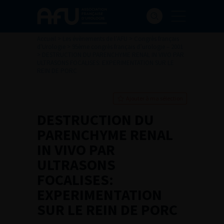
Accueil
>
Les évènements de l’AFU
>
Congrès français
d'Urologie
>
95ème congrès français d’urologie – 2001
>
DESTRUCTION DU PARENCHYME RENAL IN VIVO PAR
ULTRASONS FOCALISES: EXPERIMENTATION SUR LE
REIN DE PORC
Ajouter à ma sélection
DESTRUCTION DU
PARENCHYME RENAL
IN VIVO PAR
ULTRASONS
FOCALISES:
EXPERIMENTATION
SUR LE REIN DE PORC