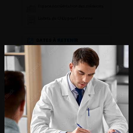
Espace Accréditation des médecins
Livrets du CFEU pour l'interne
DATES À RETENIR
DU VENDREDI 4 AU SAMEDI 5
SEPTEMBRE 2026
Journée d’andrologie et de
médecine sexuelle 2026