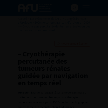
Accueil
>
Les évènements de l’AFU
>
Congrès français
d'Urologie
>
100ème congrès français d’urologie – 2006
>
– Cryothérapie percutanée des tumeurs rénales guidée
par navigation en temps réel
Ajouter à ma sélection
– Cryothérapie
percutanée des
tumeurs rénales
guidée par navigation
en temps réel
Objectif:
Evaluer la faisabilité sur le modèle animal du
traitement des tumeurs rénales par cryothérapie
percutanée avec navigation RVS® couplant l’échographie
en temps réel à la reconstruction 3D d’images