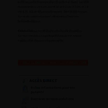
taille tumorale moyenne était de 2cm (1.2- 4 cm). La taille
moyenne de la cryo-nécrose était de 3.3 cm, 3.7 cm, et 2.8
cm à J0, J15, et J30, respectivement. Trois (8.5%) marges
tumorales positives étaient retrouvées a l’examen
histopathologique.
Conclusion:
La cryothérapie percutanée des petites
tumeurs rénales sous guidage RVS est sure et précise.
L’application clinique est imminente.
Retour au 100ème congrès français d’urologie – 2006
ACCÈS DIRECT
Fiches informations pour vos
patients
Dernières recommandations