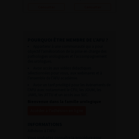
Consulter
Consulter
POURQUOI ÊTRE MEMBRE DE L’AFU ?
Appartenir à une communauté qui a pour
objectif l’amélioration de la prise en charge des
pathologies urologiques et l’accompagnement
des urologues.
Avoir accès aux vidéos didactiques
sélectionnées pour vous, aux webinaires et à
l’ensemble de l’AFU académie.
Avoir un tarif privilégié pour les évènements de
l’AFU avec notamment le CFU, les JOUM, les
JAMS, les JITTU et un accès aux SUC.
Bienvenue dans la famille urologique
Accéder à l’adhésion en ligne
INFORMATIONS
Adhésion à l’AFU :
Vous souhaitez connaître la procédure pour