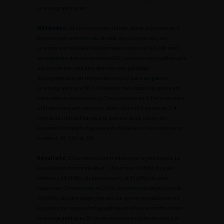
scannographiques.
Méthodes:
11 cochons sont utilisés.
Après injection de 2
tumeurs-phantomes au niveau de chaque rein
,
un
scanner est realisé et les données en format DICOM sont
enregistrées dans le système RVS. La sonde de cryothérapie
est placée par voie percutanée sous guidage
échographique en temps réel assisté par navigation
scannographique 3D. L’évolution de la boule de glace est
contrôlée en permanence. Deux sondes de 1.7 mm étaient
utilisées lorsque la tumeur était >2cm et 1 sonde de 2.4
mm était utilisait lorsque la tumeur était ≤2cm. Un
examen histopathologique est réalisé au niveau des reins
traités à J0, J15, et J30.
Résultats:
35 tumeurs sont traitées par cryothérapie, la
localisation tumorale était : 16 tumeurs (46%) du pole
inférieur, 14 (40%) du pole moyen, et 5 (14%) du pole
supérieur. Onze tumeurs (31%) étaient endophytiques et
24 (69%) étaient exophytiques. La synchronisation entre
les plans de coupes échographiques et les reconstructions
scannographiques 3D était réussie dans tous les cas. La