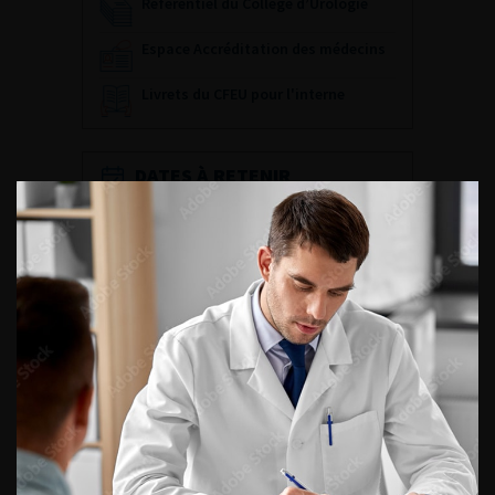
Référentiel du Collège d’Urologie
Espace Accréditation des médecins
Livrets du CFEU pour l'interne
DATES À RETENIR
DU VENDREDI 4 AU SAMEDI 5
SEPTEMBRE 2026
Journée d’andrologie et de
médecine sexuelle 2026