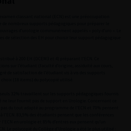
onal
l’examen classant national (ECN) est une préoccupation
ste de nombreux supports pédagogiques pour préparer le
t ouvrages d’urologie communément appelés « poly d’uro ». Le
res de sélection des EH pour choisir leur support pédagogique
istribué à 200 EH (DCEM3 et 4) préparant l’ECN. Ce
ons sur l’étudiant (faculté d’origine, assiduité aux cours,
gré de satisfaction de l’étudiant vis à vis des supports
 choix (18 items) du polycopié utilisé.
 seuls 32% travaillent sur les supports pédagogiques fournis
té ne leur fournit pas de support en Urologie. Concernant ce
 pas du tout adapté au programme de l’ECN et 70% pensent
à l’ECN. 83,5% des étudiants pensent que les conférences
er l’ECN en urologie et 85% d’entres eux pensent qu’un
CN. Le polycopié du Collège d’Urologie a été le plus utilisé :