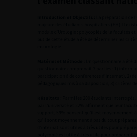
l’examen classant nati
Introduction et Objectifs :
La préparation de 
majeure des étudiants hospitaliers (EH). Il exi
module d’Urologie : polycopiés de la facultés e
but de cette étude a été de déterminer les critè
en urologie.
Matériel et Méthode :
Un questionnaire a été d
questionnaire comprenait 3 parties : 1) informati
participation à de conférences d’internat), 2) de
pédagogiques mis à sa disposition, 3) critères de
Résultats :
Parmi les 200 étudiants interrogés,
par l’université et 22% affirment que leur facul
support, 59% pensent qu’il est moyennement à
qu’il sont moyennement à pas du tout préparés 
d’internat sont utiles à très utiles pour prépar
polycopié est utile à très utile pour préparer l’E