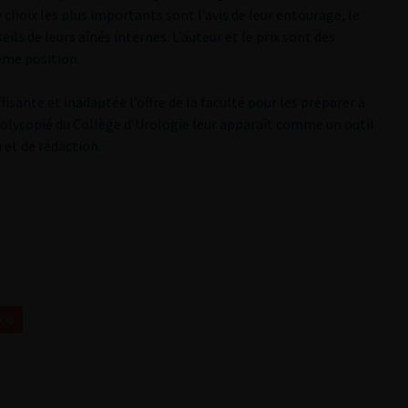
 choix les plus importants sont l’avis de leur entourage, le
ils de leurs aînés internes. L’auteur et le prix sont des
ème position.
isante et inadaptée l’offre de la faculté pour les préparer à
 polycopié du Collège d’Urologie leur apparaît comme un outil
 et de rédaction.
006