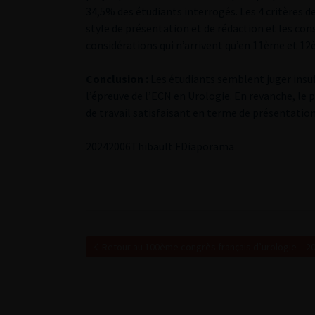
34,5% des étudiants interrogés. Les 4 critères de
style de présentation et de rédaction et les conse
considérations qui n’arrivent qu’en 11ème et 12
Conclusion :
Les étudiants semblent juger insuff
l’épreuve de l’ECN en Urologie. En revanche, le
de travail satisfaisant en terme de présentation
2
0242006Thibault F
Diaporama
Retour au 100ème congrès français d’urologie – 2