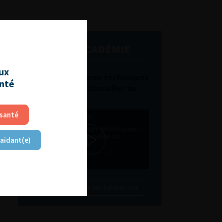
L'AFU ACADÉMIE
aux
Compétences non techniques
anté
: comment les travailler au
quotidien ?
 santé
 aidant(e)
Découvrir toutes les formations