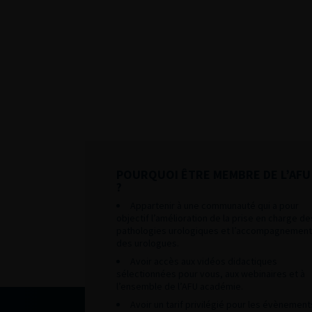
POURQUOI ÊTRE MEMBRE DE L’AFU
?
Appartenir à une communauté qui a pour
objectif l’amélioration de la prise en charge de
pathologies urologiques et l’accompagnement
des urologues.
Avoir accès aux vidéos didactiques
sélectionnées pour vous, aux webinaires et à
l’ensemble de l’AFU académie.
Avoir un tarif privilégié pour les évènement