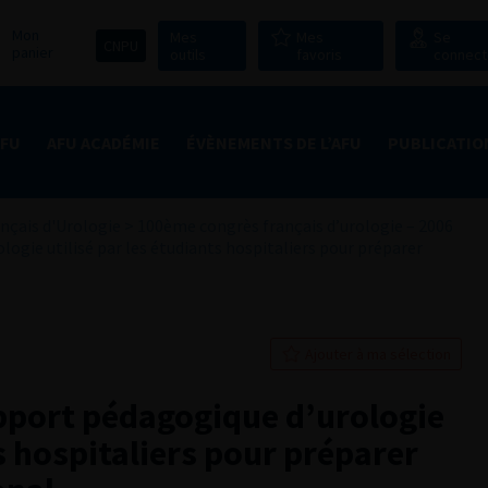
Mon
Mes
Mes
Se
CNPU
panier
outils
favoris
connect
AFU
AFU ACADÉMIE
ÉVÈNEMENTS DE L’AFU
PUBLICATIO
nçais d'Urologie
>
100ème congrès français d’urologie – 2006
logie utilisé par les étudiants hospitaliers pour préparer
Ajouter à ma sélection
upport pédagogique d’urologie
ts hospitaliers pour préparer