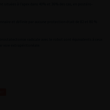
nt situées à l’apex dans 40% et 36% des cas, en postéro-
nnaire et définie par aucune protection était de 82 et 80 %
a prostatectomie radicale avec le robot sont équivalents à ceux
r voie extrapéritonéale.
007