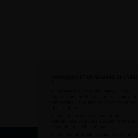
POURQUOI ÊTRE MEMBRE DE L’AFU
?
Appartenir à une communauté qui a pour
objectif l’amélioration de la prise en charge de
pathologies urologiques et l’accompagnement
des urologues.
Avoir accès aux vidéos didactiques
sélectionnées pour vous, aux webinaires et à
l’ensemble de l’AFU académie.
Avoir un tarif privilégié pour les évènement