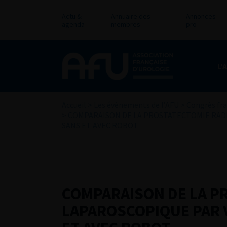
Actu &
Annuaire des
Annonces
agenda
membres
pro
L’
Accueil
>
Les évènements de l’AFU
>
Congrès fra
>
COMPARAISON DE LA PROSTATECTOMIE RAD
SANS ET AVEC ROBOT
COMPARAISON DE LA P
LAPAROSCOPIQUE PAR 