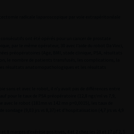
atectomie radicale laparoscopique par voie extrapéritonéale
s consécutifs ont été opérés pour un cancer de prostate
que, par le même opérateur, 30 avec l’aide du robot Da Vinci,
nées préopératoires (Age, BMI, stade clinique, PSA, résultats
ion, le nombre de patients transfusés, les complications, la
 les résultats anatomopathologiques et les résultats
 sans et avec le robot, il n’y avait pas de différences entre
uf pour le taux de PSA préopératoire (12,8 ngr/ml vs 7,9,
ue avec le robot (181mn vs 142 mn p=0,0015), les taux de
e sondage (9,03 jrs vs 8,37) et d’hospitalisation (4,7 jrs vs 4,9
 et 8 marges d’exérèse positives, 4 et 2 chez les 20 et 17 pT2, 5