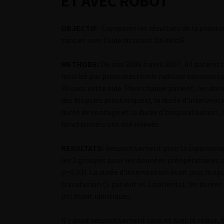
ET AVEC ROBOT
OBJECTIF
: Comparer les résultats de la prost
sans et avec l’aide du robot Da VinciË.
METHODE:
De mai 2006 à avril 2007, 60 patient
localisé par prostatectomie radicale laparoscopi
30 sans cette aide. Pour chaque patient, les don
des biopsies prostatiques), la durée d’intervent
durée de sondage et la durée d’hospitalisation,
fonctionnels ont été relevés.
RESULTATS:
Respectivement pour la laparoscopie
les 2 groupes pour les données préopératoires sa
p=0,03). La durée d’intervention était plus long
transfusion (1 patient vs 3 patients), les durées d
jrs) étant identiques.
Il y avait respectivement sans et avec le robot, 9