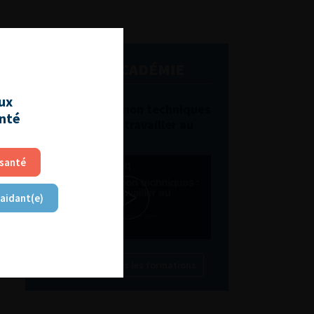
L'AFU ACADÉMIE
aux
Compétences non techniques
anté
: comment les travailler au
quotidien ?
 santé
 aidant(e)
Découvrir toutes les formations