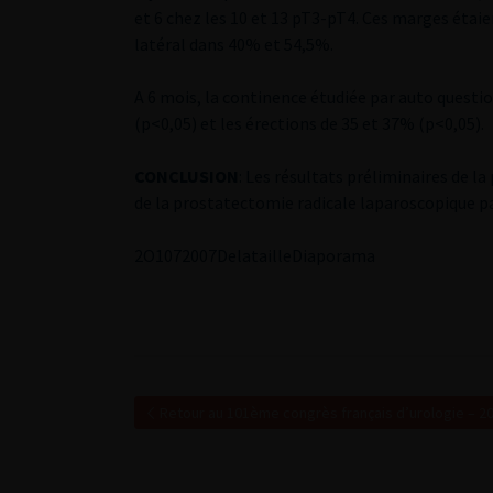
et 6 chez les 10 et 13 pT3-pT4. Ces marges étaie
latéral dans 40% et 54,5%.
A 6 mois, la continence étudiée par auto questio
(p<0,05) et les érections de 35 et 37% (p<0,05).
CONCLUSION
: Les résultats préliminaires de l
de la prostatectomie radicale laparoscopique pa
2
O1072007Delataille
Diaporama
Retour au 101ème congrès français d’urologie – 2