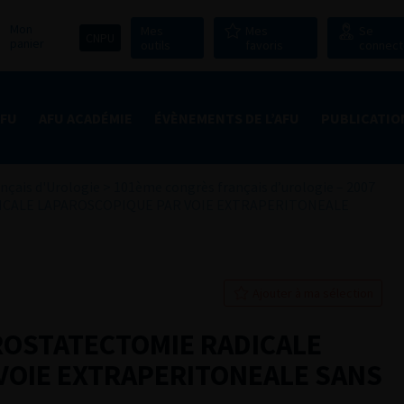
Mon
Mes
Mes
Se
CNPU
panier
outils
favoris
connect
AFU
AFU ACADÉMIE
ÉVÈNEMENTS DE L’AFU
PUBLICATIO
nçais d'Urologie
>
101ème congrès français d’urologie – 2007
ICALE LAPAROSCOPIQUE PAR VOIE EXTRAPERITONEALE
Ajouter à ma sélection
ROSTATECTOMIE RADICALE
VOIE EXTRAPERITONEALE SANS