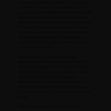
muscle strié (1/3 proximal). Groupe 1 (n=4): CPM extraites
par digestion enzymatique et ayant proliféré 5 jours in
vitro. Groupe 2 (n=4): CPM injectées immédiatement après
extraction enzymatique, sans culture. Groupe 3 (n=4):
implantation directe de CPM sans extraction de leurs fibres
musculaires (FM) parentales, non cultivées. Les truies ont
été sacrifiées après bilan urodynamique à J60. Les urètres
ont été analysés pour la présence de FM régénérées
innervés (MyHC,VAChT,Bungtox). Groupe témoin (n=4):
implantation d’adipocytes.
RESULTATS. In vitro, les CPM se différenciaient
spontanément en FM. Aucune formation de FM n’a été
observée dans le groupe 1. Dans le groupe 2, de rares FM
étaient présentes sans modification significative de la PC.
Dans le groupe 3, la greffe de CPM augmentait
significativement la PC dans l’urètre proximal où de
nombreuses FM régénérées innervées étaient présentes.
Aucune modification de la PC n’a été notée dans le groupe
témoin.
CONCLUSIONS. L’expansion in vitro des CPM avant