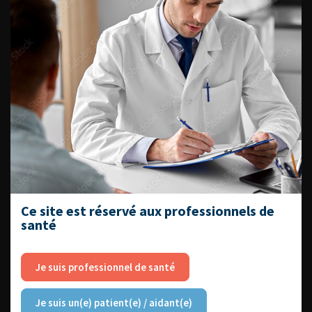
Livrets du CFEU pour l'interne
DATES À RETENIR
DU VENDREDI 4 AU SAMEDI 5
SEPTEMBRE 2026
Journée d’andrologie et de
Ce site est réservé aux professionnels de
médecine sexuelle 2026
santé
Je suis professionnel de santé
ENQUÊTES DE PRATIQUES
Je suis un(e) patient(e) / aidant(e)
EN UROLOGIE