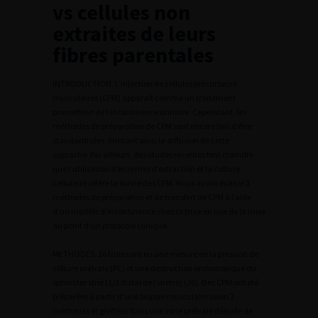
vs cellules non
extraites de leurs
fibres parentales
INTRODUCTION. L’injection de cellules précurseurs
musculaires (CPM) apparaît comme un traitement
prometteur de l’incontinence urinaire. Cependant, les
méthodes de préparation de CPM sont encore loin d’être
standardisées, limitant ainsi la diffusion de cette
approche. Par ailleurs, des études récentes font craindre
que l’utilisation d’enzymes d’extraction et la culture
cellulaire altère la survie des CPM. Nous avons évalué 3
méthodes de préparation et de transfert de CPM à l’aide
d’un modèle d’incontinence chez la truie en vue de la mise
au point d’un protocole clinique.
METHODES. 16 truies ont eu une mesure de la pression de
clôture urétrale (PC) et une destruction endoscopique du
sphincter strié (1/3 distal de l’urètre) (J0). Des CPM ont été
préparées à partir d’une biopsie musculaire selon 3
méthodes et greffées dans une zone urétrale dénuée de