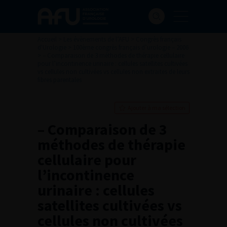
Accueil
>
Les évènements de l’AFU
>
Congrès français
d'Urologie
>
100ème congrès français d’urologie – 2006
>
– Comparaison de 3 méthodes de thérapie cellulaire
pour l’incontinence urinaire : cellules satellites cultivées
vs cellules non cultivées vs cellules non extraites de leurs
fibres parentales
Ajouter à ma sélection
– Comparaison de 3
méthodes de thérapie
cellulaire pour
l’incontinence
urinaire : cellules
satellites cultivées vs
cellules non cultivées