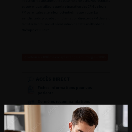
injection n’a aucune utilité et semble néfaste. Nos résultats
suggèrent par ailleurs que la séparation des CPM de leurs
FM parentales altère leur potentiel myogénique. La
simplicité du procédé d’implantation directe de FM devrait
faciliter la diffusion et l’évaluation de cette méthode de
thérapie cellulaire.
Retour au 100ème congrès français d’urologie – 2006
ACCÈS DIRECT
Fiches informations pour vos
patients
Dernières recommandations
Référentiel du Collège d’Urologie
Espace Accréditation des médecins