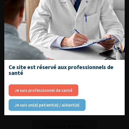
Communications orales – Cas peu
fréquents en urologie :
diaporama 7
Ce site est réservé aux professionnels de
santé
Je suis professionnel de santé
Communications orales – Cas peu
Je suis un(e) patient(e) / aidant(e)
fréquents en urologie :
diaporama 8