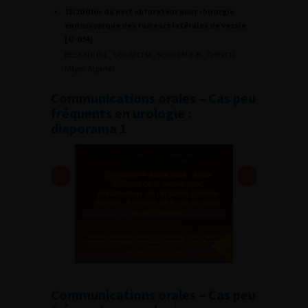
15:20 Bloc du nerf obturateur pour chirurgie
endoscopique des tumeurs latérales de vessie
[O-034]
BELKADI D.L., LOUNICI M., SOUID M.E.B., CHERFI L.
(Alger, Algérie)
Communications orales – Cas peu
fréquents en urologie :
diaporama 1
Communications orales – Cas peu