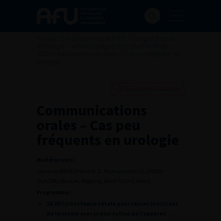
Accueil
>
Les évènements de l’AFU
>
Congrès français
d'Urologie
>
105ème Congrès Français d’Urologie –
2011
>
Communications orales – Cas peu fréquents en
urologie
Ajouter à ma sélection
Communications
orales – Cas peu
fréquents en urologie
Modérateurs :
Jacques IRANI (Poitiers), E. Oluwabunmi OLAPADE-
OLAOPA (Ibadan, Nigeria), René YIOU (Créteil)
Programme :
14.00 Cystectomie totale pour cancer infiltrant
de la vessie avec préservation de l’appareil