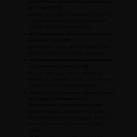
génital féminin. À propos de 8 cas et revue de la
littérature [O-026]
HMIDA W., BOUASSIDA K.*, BEN MERIEM K., MALLAT F.,
TLILI G., HIDOUSSI A., GHARBI W., JAIDANE M., BEN
SORBA N., MOSBAH A.F. (Sousse, Tunisie)
14.10 Thrombose des veines dorsales de la verge ;
à propos de 7 cas [O-027]
CHABCHOUB K., REBAI N., SMAOUI W., REKIK S., HADJ
SLIMEN M., BAHLOUL A., MHIRI M.N. (Sfax, Tunisie)
14:20 Transplantation rénale après exérèse d’un
carcinome rénal du greffon [O-028]
TILLOU X.*, BERTHOU E., BIGOT P., DEVONEC M.,
FERRIÈRE J.M., LEGENDRE C., PETIT J., CTAFU (Amiens,
Angers, Lyon, Paris, Bordeaux, Saint Etienne)
14:30 la cystite à éosinophiles : aspects cliniques,
radiologiques, urodynamiques et
thérapeutiques, à propos de 10 cas [O-029]
MALLAT F.*, HMIDA W., BEN MARIEM K., BOUASSID K.,
TLILI G., HIDOUSSI A., BELHADJ SALAH N., SLAMA A.,
JAIDANE M., BEN SORBA N., MOSBAH F. (Sousse,
Tunisie)