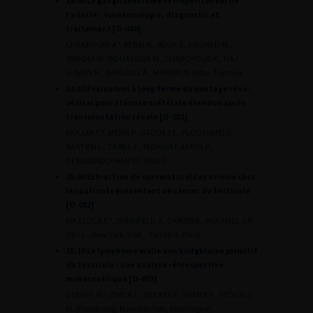
14:40 Le ganglioneurome rétropéritonéal de
l’adulte : épidémiologie, diagnostic et
traitement [O-030]
CHAABOUNI A.*, REBAI N., REKIK S., FOURATI M.,
SMAOUI W., BOUASSIDA M., CHABCHOUB K., HAJ
SLIMEN M., BAHLOUL A., MHIRI M.N. (Sfax, Tunisie)
14:50 Evaluation à long terme du pontage réno-
vésical pour sténose urétérale étendue après
transplantation rénale [O-031]
MULLER C.*, MERIA P., GAUDEZ F., PLOUSSARD G.,
BASTIEN L., TARIEL E., MONGIAT-ARTUS P.,
DESGRANDCHAMPS F. (Paris)
15:00 Extraction de spermatozoïdes ex-vivo chez
les patients présentant un cancer du testicule
[O-032]
MAZZOLA C.*, SHEINFELD J., CARVER B., MULHALL J.P.
(Nice – New York, USA – Pointe-à-Pitre)
15:10 Le lymphome malin non hodgkinien primitif
du testicule : une analyse rétrospective
monocentrique [O-033]
DENGEL N.*, ZWICK C., BECKER F., SIEMER S., STÖCKLE
M. (Hombourg, Neunkirchen, Allemagne)