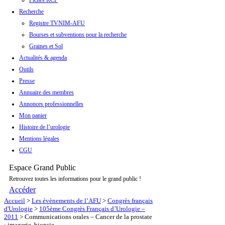
Fiches RCP
Recherche
Registre TVNIM-AFU
Bourses et subventions pour la recherche
Graines et Sol
Actualités & agenda
Outils
Presse
Annuaire des membres
Annonces professionnelles
Mon panier
Histoire de l’urologie
Mentions légales
CGU
Espace Grand Public
Retrouvez toutes les informations pour le grand public !
Accéder
Accueil
>
Les évènements de l’AFU
>
Congrès français
d'Urologie
>
105ème Congrès Français d’Urologie –
2011
>
Communications orales – Cancer de la prostate
: imagerie, biopsie