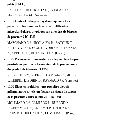
pilote [O-133]
BACO E.*, RUD E., KLOTZ D., SVINLAND A.,
EGGESBØ H. (Oslo, Norvège)
15.15 Faut-t-il re-biopsier systématiquement les
patients présentant des foyers de prolifération
microglandulaires atypiques sur une série de biopsies
de prostate ? [O-134]
MARCHAND C.*, NICOLAIEW N., BAYOUD Y.,
ALLORY Y., SALOMON L., VORDOS D., HOZNEK
A., ABBOU C.C., DE LA TAILLE A. (Créteil)
15.25 Performance diagnostique de la ponction biopsie
prostatique pour la détermination de la prédominance
du grade 4 de Gleason [O-135]
NEUZILLET Y.*, BOTTO H., CAMPARO P., MOLINIE
V., LEBRET T., BOHIN D., RAYNAUD J.P. (Suresnes)
15.35 Biopsies multiples : une première biopsie
inflammatoire est-elle un facteur de risque de cancer
de la prostate ? Mise à jour 2011 [O-136]
MOLIMARD B.*, CAMPARO P., DURAND X.,
DESFEMMES F.R., BERLIZOT P., DELIGNE E.,
HAUS R., HOULGATTE A., COMPÉRAT E. (Paris,