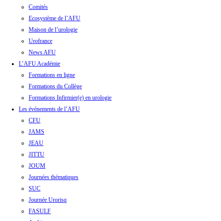
Comités
Ecosystème de l’AFU
Maison de l’urologie
Urofrance
News AFU
L’AFU Académie
Formations en ligne
Formations du Collège
Formations Infirmier(e) en urologie
Les événements de l’AFU
CFU
JAMS
JEAU
JITTU
JOUM
Journées thématiques
SUC
Journée Urorisq
FASULF