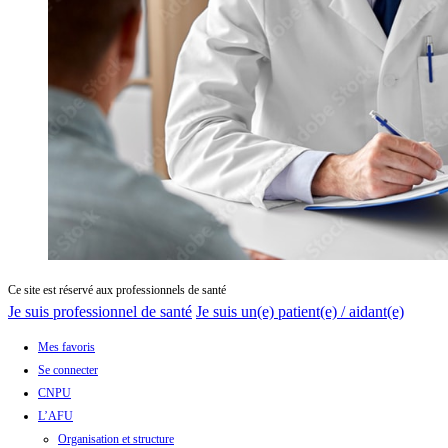
Ce site est réservé aux professionnels de santé
Je suis professionnel de santé
Je suis un(e) patient(e) / aidant(e)
Mes favoris
Se connecter
CNPU
L’AFU
Organisation et structure