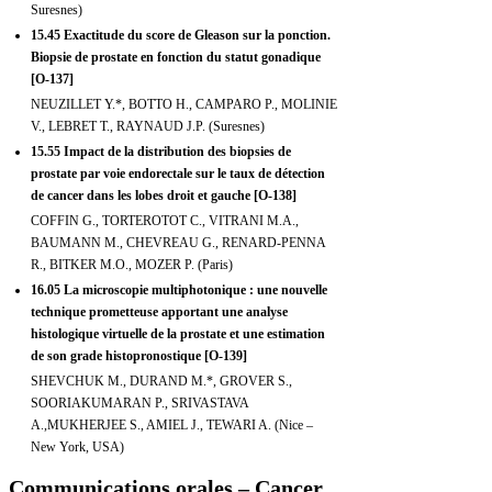
Suresnes)
15.45 Exactitude du score de Gleason sur la ponction.
Biopsie de prostate en fonction du statut gonadique
[O-137]
NEUZILLET Y.*, BOTTO H., CAMPARO P., MOLINIE
V., LEBRET T., RAYNAUD J.P. (Suresnes)
15.55 Impact de la distribution des biopsies de
prostate par voie endorectale sur le taux de détection
de cancer dans les lobes droit et gauche [O-138]
COFFIN G., TORTEROTOT C., VITRANI M.A.,
BAUMANN M., CHEVREAU G., RENARD-PENNA
R., BITKER M.O., MOZER P. (Paris)
16.05 La microscopie multiphotonique : une nouvelle
technique prometteuse apportant une analyse
histologique virtuelle de la prostate et une estimation
de son grade histopronostique [O-139]
SHEVCHUK M., DURAND M.*, GROVER S.,
SOORIAKUMARAN P., SRIVASTAVA
A.,MUKHERJEE S., AMIEL J., TEWARI A. (Nice –
New York, USA)
Communications orales – Cancer