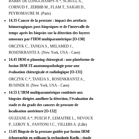
BARRY DE LONGCHAMPS N.*, SCHULL A.,
CORNUD F., ZERBIB M., FLAM T., SAIGHI D.,
PEYROMAURE M. (Paris)
14.35 Cancer de la prostate : impact des artefacts
hémorragiques post-biopsiques et de l’intervalle de
temps après les biopsies sur la détection des foyerst
umoraux par l’IRM multiparamétrique [O-130]
ORCZYK C., TANEJA S., MELAMED J.,
ROSENKRANTZ A. (New York, USA – Caen)
14.45 IRM et planning chirurgical : une plateforme de
fusion IRM 3T-anatomopathologie pour une
évaluation chirurgicale et radiologique [O-131]
ORCZYK C.*, TANEJA S., ROSENKRANTZ A.,
RUSINEK H. (New York, USA – Caen)
14.55 L’IRM multiparamétrique combinée aux
biopsies dirigées améliore la détection, l’évaluation du
stade et du grade des cancers de prostate de
localisation antérieure [O-132]
OUZZANE A.*, PUECH P., LEMAITRE L., NEVOUX
P., LEROY X., FANTONI J.C., VILLERS A. (Lille)
15.05 Biopsie de la prostate guidée par fusion IRM/
échographie en utilisant la technologie Koelis : étude