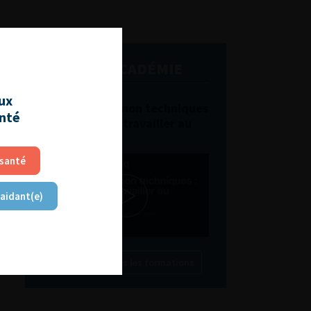
L'AFU ACADÉMIE
aux
Compétences non techniques
anté
: comment les travailler au
quotidien ?
 santé
 aidant(e)
Découvrir toutes les formations