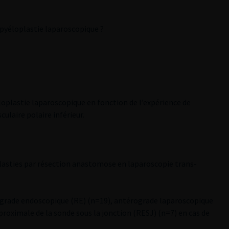
pyéloplastie laparoscopique ?
oplastie laparoscopique en fonction de l’expérience de
culaire polaire inférieur.
plasties par résection anastomose en laparoscopie trans-
trograde endoscopique (RE) (n=19), antérograde laparoscopique
 proximale de la sonde sous la jonction (RESJ) (n=7) en cas de