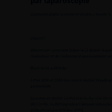
par laparoscopie
Comment placer la sonde en double J durant la 
Objectif :
Déterminer comment placer la JJ durant la pyél
l’opérateur et de l’existence d’un croisement vas
Matériel et méthode :
Entre 2001 et 2006 nous avons réalisé 34 pyélo
péritonéale.
La sonde en double J a été placée: Par voie ré
(AL) (n=8) , ou Rétrograde en laissant la boucle
pédicule polaire inférieur (PPI).