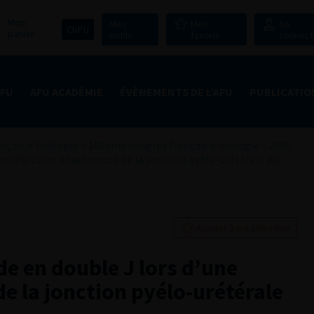
Mon
Mes
Mes
Se
CNPU
panier
outils
favoris
connect
AFU
AFU ACADÉMIE
ÉVÈNEMENTS DE L’AFU
PUBLICATIO
nçais d'Urologie
>
100ème congrès français d’urologie – 2006
ne résection anastomose de la jonction pyélo-urétérale par
Ajouter à ma sélection
e en double J lors d’une
e la jonction pyélo-urétérale