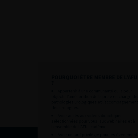
POURQUOI ÊTRE MEMBRE DE L’AFU
?
Appartenir à une communauté qui a pour
objectif l’amélioration de la prise en charge de
pathologies urologiques et l’accompagnement
des urologues.
Avoir accès aux vidéos didactiques
sélectionnées pour vous, aux webinaires et à
l’ensemble de l’AFU académie.
Avoir un tarif privilégié pour les évènement