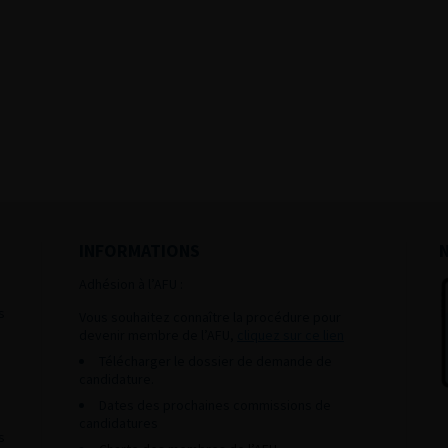
INFORMATIONS
Adhésion à l’AFU :
s
Vous souhaitez connaître la procédure pour
devenir membre de l’AFU,
cliquez sur ce lien
Télécharger le dossier de demande de
candidature.
Dates des prochaines commissions de
candidatures
s