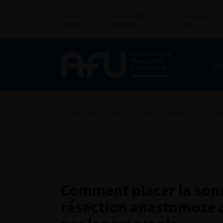
Actu &
Annuaire des
Annonces
agenda
membres
pro
L’
Accueil
>
Les évènements de l’AFU
>
Congrès fra
>
Comment placer la sonde en double J lors d’u
laparoscopie
Comment placer la sond
résection anastomose d