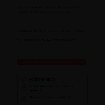
Jean-Pierre SARRAMON (TOULOUSE), Gilles KARSENTY
(MARSEILLE)
2
CRF2006Karsenty G
Diaporama
,
Gérard SERMENT (MARSEILLE), Paul COLOMBEL (LE MANS),
Yann FOUQUES (CAEN), Henri BENSADOUN (CAEN)
Retour au 100ème congrès français d’urologie – 2006
ACCÈS DIRECT
Fiches informations pour vos
patients
Dernières recommandations