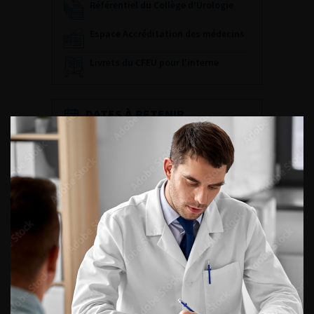
Référentiel du Collège d’Urologie
Espace Accréditation des médecins
Livrets du CFEU pour l'interne
DATES À RETENIR
DU VENDREDI 4 AU SAMEDI 5
SEPTEMBRE 2026
Journée d’andrologie et de
médecine sexuelle 2026