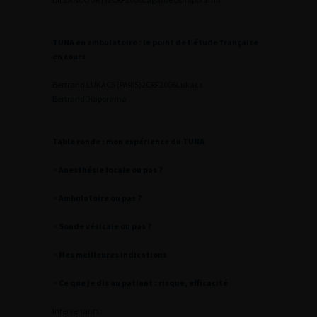
TUNA en ambulatoire : le point de l’étude française
en cours
Bertrand LUKACS (PARIS)
2
CRF2006Lukacs
Bertrand
Diaporama
Table ronde : mon expérience du TUNA
>
Anesthésie locale ou pas ?
>
Ambulatoire ou pas ?
>
Sonde vésicale ou pas ?
>
Mes meilleures indications
>
Ce que je dis au patient : risque, efficacité
Intervenants :