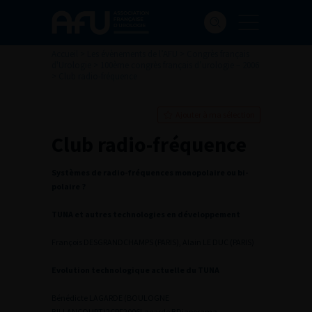
Accueil
>
Les évènements de l’AFU
>
Congrès français
d'Urologie
>
100ème congrès français d’urologie – 2006
>
Club radio-fréquence
Ajouter à ma sélection
Club radio-fréquence
Systèmes de radio-fréquences monopolaire ou bi-
polaire ?
TUNA et autres technologies en développement
François DESGRANDCHAMPS (PARIS), Alain LE DUC (PARIS)
Evolution technologique actuelle du TUNA
Bénédicte LAGARDE (BOULOGNE
BILLANCOURT)
2
CRF2006Lagarde B
Diaporama