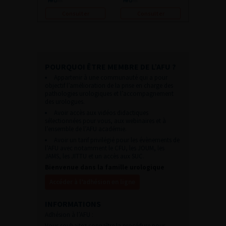
Consulter
Consulter
POURQUOI ÊTRE MEMBRE DE L’AFU ?
Appartenir à une communauté qui a pour
objectif l’amélioration de la prise en charge des
pathologies urologiques et l’accompagnement
des urologues.
Avoir accès aux vidéos didactiques
sélectionnées pour vous, aux webinaires et à
l’ensemble de l’AFU académie.
Avoir un tarif privilégié pour les évènements de
l’AFU avec notamment le CFU, les JOUM, les
JAMS, les JITTU et un accès aux SUC.
Bienvenue dans la famille urologique
Accéder à l’adhésion en ligne
INFORMATIONS
Adhésion à l’AFU :
Vous souhaitez connaître la procédure pour