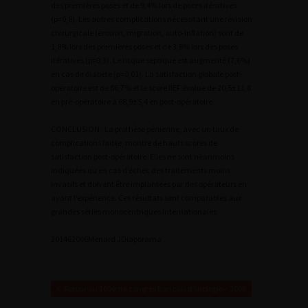
des premières poses et de 9,4% lors de poses itératives
(p=0,8). Les autres complications nécessitant une révision
chirurgicale (érosion, migration, auto-inflation) sont de
1,8% lors des premières poses et de 3,8% lors des poses
itératives (p=0,3). Le risque septique est augmenté (7,6%)
en cas de diabète (p=0,01). La satisfaction globale post-
opératoire est de 86,7% et le score IIEF évolue de 20,5±11,8
en pré-opératoire à 68,9±5,4 en post-opératoire.
CONCLUSION : La prothèse pénienne, avec un taux de
complications faible, montre de hauts scores de
satisfaction post-opératoire. Elles ne sont néanmoins
indiquées qu’en cas d’échec des traitements moins
invasifs et doivent être implantées par des opérateurs en
ayant l’expérience. Ces résultats sont comparables aux
grandes séries monocentriques internationales.
2
01462006Menard J
Diaporama
Retour au 100ème congrès français d’urologie – 2006