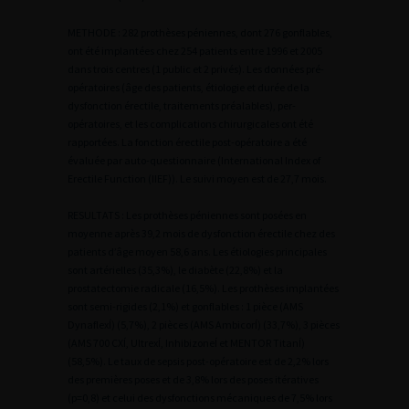
METHODE : 282 prothèses péniennes, dont 276 gonflables,
ont été implantées chez 254 patients entre 1996 et 2005
dans trois centres (1 public et 2 privés). Les données pré-
opératoires (âge des patients, étiologie et durée de la
dysfonction érectile, traitements préalables), per-
opératoires, et les complications chirurgicales ont été
rapportées. La fonction érectile post-opératoire a été
évaluée par auto-questionnaire (International Index of
Erectile Function (IIEF)). Le suivi moyen est de 27,7 mois.
RESULTATS : Les prothèses péniennes sont posées en
moyenne après 39,2 mois de dysfonction érectile chez des
patients d’âge moyen 58,6 ans. Les étiologies principales
sont artérielles (35,3%), le diabète (22,8%) et la
prostatectomie radicale (16,5%). Les prothèses implantées
sont semi-rigides (2,1%) et gonflables : 1 pièce (AMS
DynaflexÍ) (5,7%), 2 pièces (AMS AmbicorÍ) (33,7%), 3 pièces
(AMS 700 CXÍ, UltrexÍ, InhibizoneÍ et MENTOR TitanÍ)
(58,5%). Le taux de sepsis post-opératoire est de 2,2% lors
des premières poses et de 3,8% lors des poses itératives
(p=0,8) et celui des dysfonctions mécaniques de 7,5% lors