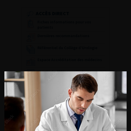
ACCÈS DIRECT
Fiches informations pour vos
patients
Dernières recommandations
Référentiel du Collège d’Urologie
Espace Accréditation des médecins
Livrets du CFEU pour l'interne
DATES À RETENIR