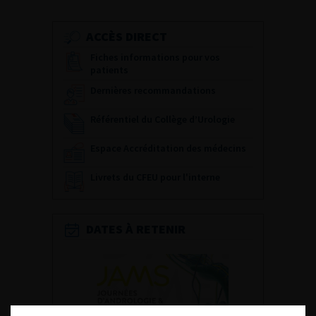
ACCÈS DIRECT
Fiches informations pour vos
patients
Dernières recommandations
Référentiel du Collège d’Urologie
Espace Accréditation des médecins
Livrets du CFEU pour l'interne
DATES À RETENIR