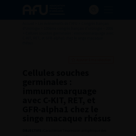
Accueil
>
Les évènements de l’AFU
>
Congrès français
d'Urologie
>
100ème congrès français d’urologie – 2006
>
Cellules souches germinales : immunomarquage avec
C-KIT, RET, et GFR-alpha1 chez le singe macaque
rhésus
Ajouter à ma sélection
Cellules souches
germinales :
immunomarquage
avec C-KIT, RET, et
GFR-alpha1 chez le
singe macaque rhésus
OBJECTIFS :
Caractériser l’expression antigénique des