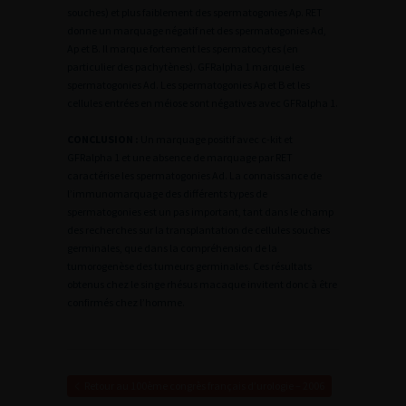
souches) et plus faiblement des spermatogonies Ap. RET
donne un marquage négatif net des spermatogonies Ad,
Ap et B. Il marque fortement les spermatocytes (en
particulier des pachytènes). GFRalpha 1 marque les
spermatogonies Ad. Les spermatogonies Ap et B et les
cellules entrées en méiose sont négatives avec GFRalpha 1.
CONCLUSION :
Un marquage positif avec c-kit et
GFRalpha 1 et une absence de marquage par RET
caractérise les spermatogonies Ad. La connaissance de
l’immunomarquage des différents types de
spermatogonies est un pas important, tant dans le champ
des recherches sur la transplantation de cellules souches
germinales, que dans la compréhension de la
tumorogenèse des tumeurs germinales. Ces résultats
obtenus
chez le singe rhésus macaque invitent donc à être
confirmés chez l’homme.
Retour au 100ème congrès français d’urologie – 2006