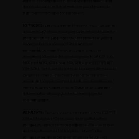
différents contingents de spermatogonies et notamment
des cellules souches (Ad) et mettre en place le protocole
d’immunohistochimie correspondant.
METHODES :
Les testicules de 16 singes rhésus macaques
adultes et de 2 rhésus macaques juvéniles constituaient le
matériel d’étude. Cinquante coupes de tissus congelés et
78 coupes fixées au Bouin ont été étudiées en
immunohistochimie. 8 anticorps codant pour des
marqueurs potentiels des spermatogonies (c-kit C19, c-kit
M14, c-kit ACK2, GFR alpha-1 BD, GFR alpha-1 SC H70, RET
C19, GCNA, Oct-4) ont été testés sur les coupes de testicules
congelés et ceux qui donnaient une positivité nette au
niveau du compartiment basal des tubes séminifères ont
été testés sur les coupes fixées au Bouin permettant une
détermination histologique des différents types de
spermatogonies.
RESULTATS :
Trois anticorps ont été retenus : c-kit C19, RET
C19 et GFR alpha-1 H70 en raison de la qualité de leur
marquage. L’analyse des coupes fixées au Bouin lues avec
une magnification de 100 a révélé : c-kit donne un
marquage nucléaire des spermatogonies Ad (cellules