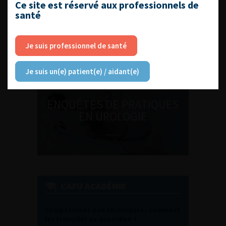
Ce site est réservé aux professionnels de
DU VENDREDI 4 AU SAMEDI 5
santé
SEPTEMBRE 2026
Journée d’andrologie et de
médecine sexuelle 2026
Je suis professionnel de santé
Je suis un(e) patient(e) / aidant(e)
ENQUÊTES DE PRATIQUES
EN UROLOGIE
L'AFU ACADÉMIE
Compétences non techniques : comment
les travailler au quotidien ?