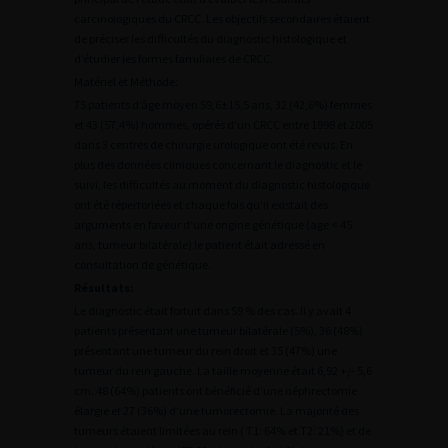
carcinologiques du CRCC. Les objectifs secondaires étaient
de préciser les difficultés du diagnostic histologique et
d’étudier les formes familiales de CRCC.
Matériel et Méthode:
75 patients d’âge moyen 59,6±15,5 ans, 32 (42,6%) femmes
et 43 (57,4%) hommes, opérés d’un CRCC entre 1998 et 2005
dans 3 centres de chirurgie urologique ont été revus. En
plus des données cliniques concernant le diagnostic et le
suivi, les difficultés au moment du diagnostic histologique
ont été répertoriées et chaque fois qu’il existait des
arguments en faveur d’une origine génétique (age < 45
ans, tumeur bilatérale) le patient était adressé en
consultation de génétique.
Résultats:
Le diagnostic était fortuit dans 59 % des cas. Il y avait 4
patients présentant une tumeur bilatérale (5%), 36 (48%)
présentant une tumeur du rein droit et 35 (47%) une
tumeur du rein gauche. La taille moyenne était 6,92 +/- 5,6
cm. 48 (64%) patients ont bénéficié d’une néphrectomie
élargie et 27 (36%) d’une tumorectomie. La majorité des
tumeurs étaient limitées au rein ( T1: 64% et T2: 21%) et de