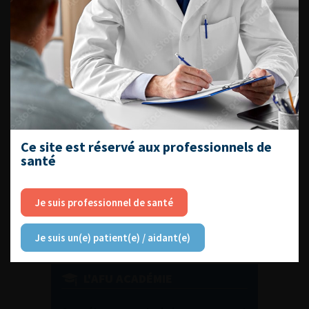
DU VENDREDI 4 AU SAMEDI 5
SEPTEMBRE 2026
Journée d’andrologie et de
médecine sexuelle 2026
Ce site est réservé aux professionnels de
santé
ENQUÊTES DE PRATIQUES
EN UROLOGIE
Je suis professionnel de santé
Je suis un(e) patient(e) / aidant(e)
L'AFU ACADÉMIE