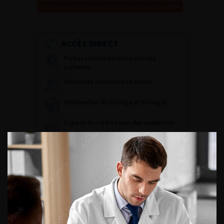
Retour au 100ème congrès français d’urologie – 2006
ACCÈS DIRECT
Fiches informations pour vos
patients
Dernières recommandations
Référentiel du Collège d’Urologie
Espace Accréditation des médecins
Livrets du CFEU pour l'interne
DATES À RETENIR