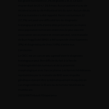
bas grade nucléaire (57,3% de grades 1 et 2). Le suivi
moyen était de 20 +/- 14,4 mois. Aucun patient n’a eu de
récidive locale ou de métastase lors du suivi. Aucun décès
lié à la maladie n’a été rapporté. Parmi ces tumeurs 13
(17,3%) ont posé une difficulté lors du diagnostic
histologique et 10% d’entre elles présentaient au moins
deux population tumorales distinctes (le plus souvent
association oncocytome et chromophobe). Une maladie
de Burt Hogg Dubé (BHD) a été suspectée chez 6 patients
(8%) et diagnostiquée chez 3 (4%) d’entre eux.
Conclusion:
Le CRCC est un cancer peu agressif dont le diagnostic
histologique peut être difficile du fait à la fois de
l’hétérogénéité des tumeurs et de la proximité
morphologique avec l’oncocytome. Les formes héréditaires
représentées par la maladie de BHD avec enquête
génétique doivent être systématiquement évoquées en
cas d’age inférieur à 45 ans ou de tumeur bilatérale ou
multifocale.
2
0352006Thibault F
Diaporama