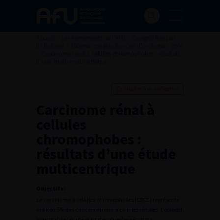
Accueil
>
Les évènements de l’AFU
>
Congrès français
d'Urologie
>
100ème congrès français d’urologie – 2006
>
Carcinome rénal à cellules chromophobes : résultats
d’une étude multicentrique
Ajouter à ma sélection
Carcinome rénal à
cellules
chromophobes :
résultats d’une étude
multicentrique
Objectifs :
Le carcinome à cellules chromophobes (CRCC) représente
environ 5% des cancers du rein à cellules rénales. L’objectif
principal de l’étude était d’évaluer les résultats