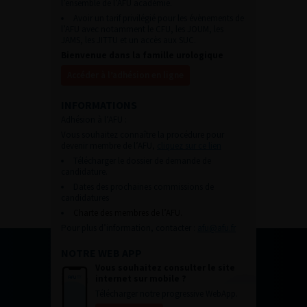
l’ensemble de l’AFU académie.
Avoir un tarif privilégié pour les évènements de
l’AFU avec notamment le CFU, les JOUM, les
JAMS, les JITTU et un accès aux SUC.
Bienvenue dans la famille urologique
Accéder à l’adhésion en ligne
INFORMATIONS
Adhésion à l’AFU :
Vous souhaitez connaître la procédure pour
devenir membre de l’AFU,
cliquez sur ce lien
Télécharger le dossier de demande de
candidature.
Dates des prochaines commissions de
candidatures
Charte des membres de l’AFU.
Pour plus d’information, contacter :
afu@afu.fr
NOTRE WEB APP
Vous souhaitez consulter le site
internet sur mobile ?
Télécharger notre progressive WebApp.