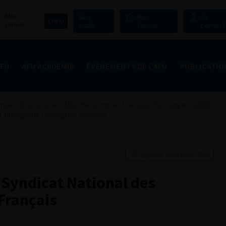
Mon
Mes
Mes
Se
CNPU
panier
outils
favoris
connect
AFU
AFU ACADÉMIE
ÉVÈNEMENTS DE L’AFU
PUBLICATIO
nçais d'Urologie
>
100ème congrès français d’urologie – 2006
Chirurgiens Urologues Français
Ajouter à ma sélection
Syndicat National des
Français