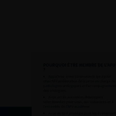
POURQUOI ÊTRE MEMBRE DE L’AFU
?
Appartenir à une communauté qui a pour
objectif l’amélioration de la prise en charge de
pathologies urologiques et l’accompagnement
des urologues.
Avoir accès aux vidéos didactiques
sélectionnées pour vous, aux webinaires et à
l’ensemble de l’AFU académie.
Avoir un tarif privilégié pour les évènement