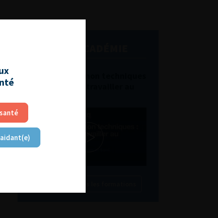
L'AFU ACADÉMIE
aux
Compétences non techniques
anté
: comment les travailler au
quotidien ?
 santé
 aidant(e)
Découvrir toutes les formations