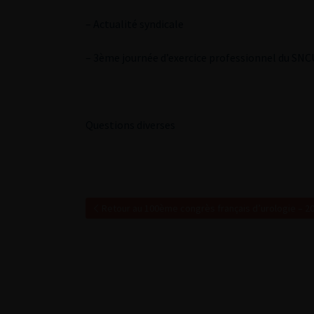
– Actualité syndicale
– 3ème journée d’exercice professionnel du SNC
Questions diverses
Retour au 100ème congrès français d’urologie – 2