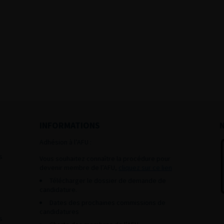
INFORMATIONS
Adhésion à l’AFU :
s
Vous souhaitez connaître la procédure pour
devenir membre de l’AFU,
cliquez sur ce lien
Télécharger le dossier de demande de
candidature.
Dates des prochaines commissions de
candidatures
s