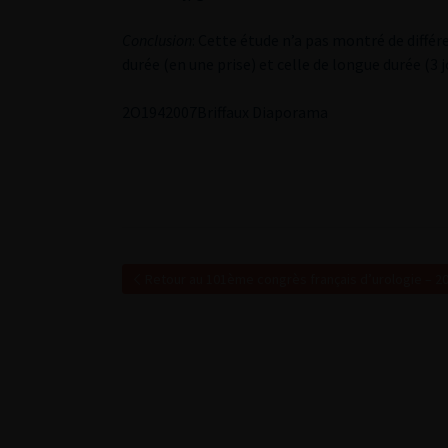
Conclusion
: Cette étude n’a pas montré de diffé
durée (en une prise) et celle de longue durée (3
2
O1942007Briffaux
Diaporama
Retour au 101ème congrès français d’urologie – 2