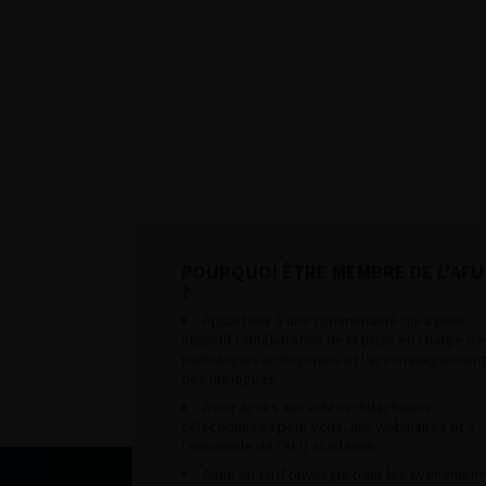
POURQUOI ÊTRE MEMBRE DE L’AFU
?
Appartenir à une communauté qui a pour
objectif l’amélioration de la prise en charge de
pathologies urologiques et l’accompagnement
des urologues.
Avoir accès aux vidéos didactiques
sélectionnées pour vous, aux webinaires et à
l’ensemble de l’AFU académie.
Avoir un tarif privilégié pour les évènement