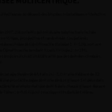
SEE MULTICENTRIQUE.
 infectieuses au décours des biopsies prostatiques en fonction
ier 2007, 258 patients qui ont eu une biopsie transrectale
icentrique, prospective et randomisée. Les patients
r dose unique de Ciprofloxacine (Groupe 1 : n=124), soit une
 Ciprofloxacine pendant 3 jours (Groupe 2 : n=134).
 les biopsies incluait un ECBU ainsi que des données cliniques,
n.
vec un age moyen de 64,4 ans (+/- 7,2) et une médiane de 12
té une prostatite aigue dont une dans le groupe 1 et deux dans
bactériurie asymptomatique dont 6 dans chaque groupe. Aucune
 de Fisher ; p>0,9) ni pour ceux rapportés dans le tableau