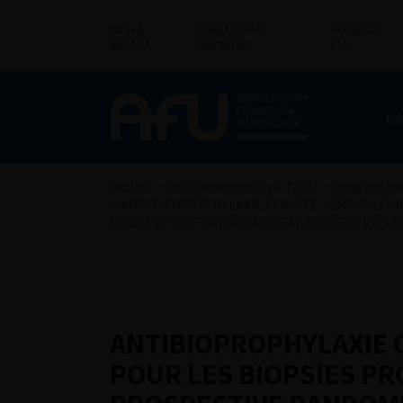
Actu &
Annuaire des
Annonces
agenda
membres
pro
L’
Accueil
>
Les évènements de l’AFU
>
Congrès fra
>
ANTIBIOPROPHYLAXIE COURTE VERSUS LONG
PROSPECTIVE RANDOMISEE MULTICENTRIQUE
ANTIBIOPROPHYLAXIE 
POUR LES BIOPSIES PR