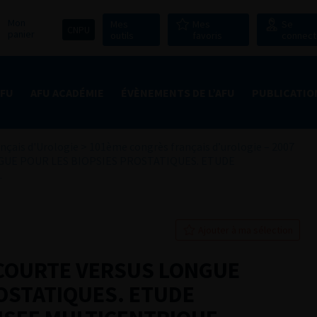
Mon
Mes
Mes
Se
CNPU
panier
outils
favoris
connect
AFU
AFU ACADÉMIE
ÉVÈNEMENTS DE L’AFU
PUBLICATIO
nçais d'Urologie
>
101ème congrès français d’urologie – 2007
UE POUR LES BIOPSIES PROSTATIQUES. ETUDE
.
Ajouter à ma sélection
COURTE VERSUS LONGUE
OSTATIQUES. ETUDE