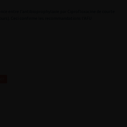
rence entre l’antibioprophylaxie par Ciprofloxacine de courte
 jours). Ceci confirme les recommandations
l’AFU
007