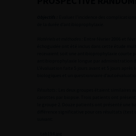
PROSPECTIVE RANDOMI
Objectifs :
Evaluer l’incidence des complications
de la durée d’antibioprophylaxie.
Matériels et méthodes :
Entre février 2006 et févr
échoguidée ont été inclus dans cette étude mult
recevaient soit une antibioprophylaxie courte pa
antibioprophylaxie longue par administration de
L’évaluation faite 5 jours avant et 5 jours après
biologiques et un questionnaire d’autoévaluatio
Résultats :
Les deux groupes étaient similaires a
carottes par biopsie. Trois patients ont présen
le groupe 2. Douze patients ont présenté une 
différence significative pour ces résultats (test
suivant:
tab194.jpg