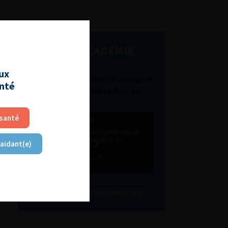
L'AFU ACADÉMIE
aux
Compétences non techniques
anté
: comment les travailler au
quotidien ?
 santé
 aidant(e)
Découvrir toutes les formations