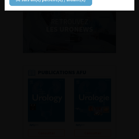
RETROUVEZ
LES URONEWS
PUBLICATIONS AFU
Consulter
Consulter