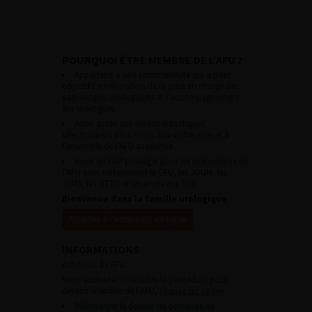
POURQUOI ÊTRE MEMBRE DE L’AFU ?
Appartenir à une communauté qui a pour
objectif l’amélioration de la prise en charge des
pathologies urologiques et l’accompagnement
des urologues.
Avoir accès aux vidéos didactiques
sélectionnées pour vous, aux webinaires et à
l’ensemble de l’AFU académie.
Avoir un tarif privilégié pour les évènements de
l’AFU avec notamment le CFU, les JOUM, les
JAMS, les JITTU et un accès aux SUC.
Bienvenue dans la famille urologique
Accéder à l’adhésion en ligne
INFORMATIONS
Adhésion à l’AFU :
Vous souhaitez connaître la procédure pour
devenir membre de l’AFU,
cliquez sur ce lien
Télécharger le dossier de demande de