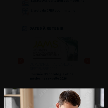
Espace Accréditation des médecins
Livrets du CFEU pour l'interne
DATES À RETENIR
DU VENDREDI 4 AU SAMEDI 5
SEPTEMBRE 2026
Journée d’andrologie et de
médecine sexuelle 2026
ENQUÊTES DE PRATIQUES