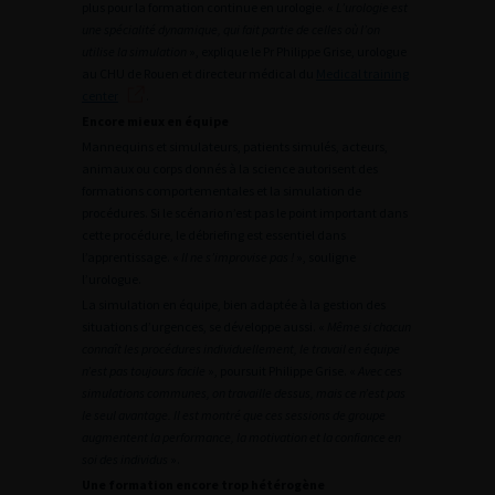
plus pour la formation continue en urologie. «
L’urologie est
une spécialité dynamique, qui fait partie de celles où l’on
utilise la simulation
», explique le Pr Philippe Grise, urologue
au CHU de Rouen et directeur médical du
Medical training
center
.
Encore mieux en équipe
Mannequins et simulateurs, patients simulés, acteurs,
animaux ou corps donnés à la science autorisent des
formations comportementales et la simulation de
procédures. Si le scénario n’est pas le point important dans
cette procédure, le débriefing est essentiel dans
l’apprentissage. «
Il ne s’improvise pas !
», souligne
l’urologue.
La simulation en équipe, bien adaptée à la gestion des
situations d’urgences, se développe aussi. «
Même si chacun
connaît les procédures individuellement, le travail en équipe
n’est pas toujours facile
», poursuit Philippe Grise. «
Avec ces
simulations communes, on travaille dessus, mais ce n’est pas
le seul avantage. Il est montré que ces sessions de groupe
augmentent la performance, la motivation et la confiance en
soi des individus
».
Une formation encore trop hétérogène