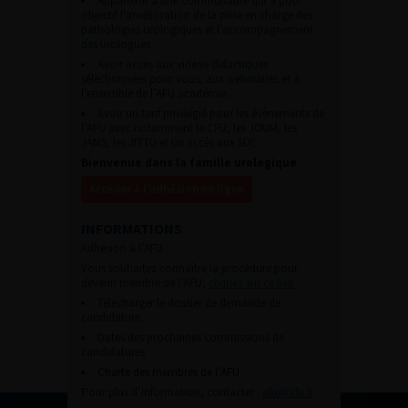
Appartenir à une communauté qui a pour
objectif l’amélioration de la prise en charge des
pathologies urologiques et l’accompagnement
des urologues.
Avoir accès aux vidéos didactiques
sélectionnées pour vous, aux webinaires et à
l’ensemble de l’AFU académie.
Avoir un tarif privilégié pour les évènements de
l’AFU avec notamment le CFU, les JOUM, les
JAMS, les JITTU et un accès aux SUC.
Bienvenue dans la famille urologique
Accéder à l’adhésion en ligne
INFORMATIONS
Adhésion à l’AFU :
Vous souhaitez connaître la procédure pour
devenir membre de l’AFU,
cliquez sur ce lien
Télécharger le dossier de demande de
candidature.
Dates des prochaines commissions de
candidatures
Charte des membres de l’AFU.
Pour plus d’information, contacter :
afu@afu.fr