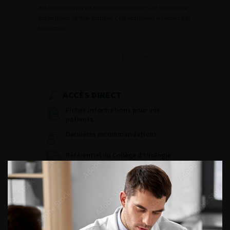
des formations par les laboratoires si celles-ci ne comportent
pas au moins 50 % de pratique. Cela va stimuler le recours à la
simulation.
»
Journées d’infectiologie de l’afu 2026
ACCÈS DIRECT
Fiches informations pour vos
patients
Dernières recommandations
Référentiel du Collège d’Urologie
Espace Accréditation des médecins
Livrets du CFEU pour l'interne