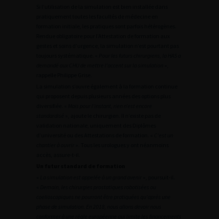
Si l’utilisation de la simulation est bien installée dans
pratiquement toutes les facultés de médecine en
formation initiale, les pratiques sont parfois hétérogènes.
Rendue obligatoire pour l’Attestation de formation aux
gestes et soins d’urgence, la simulation n’est pourtant pas
toujours systématique. «
Pour les futurs chirurgiens, la HAS a
demandé aux CHU de mettre l’accent sur la simulation
»,
rappelle Philippe Grise.
La simulation s’ouvre également à la formation continue
qui proposent depuis plusieurs années des options plus
diversifiée. «
Mais pour l’instant, rien n’est encore
standardisé
», ajoute le chirurgien. Il n’existe pas de
validation nationale, uniquement des Diplômes
d’université ou des Attestations de formation. «
C’est un
chantier à ouvrir
». Tous les urologues y ont néanmoins
accès, assure-t-il.
Un futur standard de formation
«
La simulation est appelée à un grand avenir
», poursuit-il.
«
Demain, les chirurgies prostatiques robotisées ou
coelioscopiques ne pourront être pratiquées qu’après une
phase de simulation. En 2018, nous allons devoir nous
conformer à une règle européenne qui limite les financements