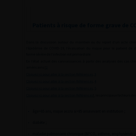
Patients à risque de forme grave de 
Dans la discussion autour du maintien ou du report d’un acte chir
l’épidémie de COVID-19, l’évaluation du risque pour le patient de 
forme sévère de l’infection est primordiale.
En l’état actuel des connaissances à partir des analyses des cas chin
américains [
2
Cliquez ici pour aller à la section Références
,
3
Cliquez ici pour aller à la section Références
,
4
Cliquez ici pour aller à la section Références
,
5
Cliquez ici pour aller à la section Références
], les principaux facteurs de 
•
âge>65 ans, risque accru si>85 ans±vivant en institution ;
•
diabète ;
•
maladie pulmonaire chronique (BPCO, asthme, emphysème) ;