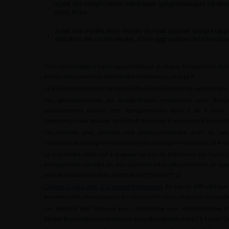
ayant des complications infectieuses symptomatiques itératives
•
non), et/ou :
ayant une modification récente du haut appareil urinaire (app
•
dilatation des cavités rénales, d’une aggravation de la fonction
Chez ces malades à haut risque infectieux et rénaux, les injections de t
A intra-détrusoriennes doivent être maintenues. Groupe A.
Le suivi urodynamique ne doit pas être réalisé pendant le confinement.
Les sphinctérotomies ou endoprothèses temporaires pour dyssyn
sphinctérienne doivent être reprogrammées dans 2 ou 4 mois.
attendant, il faut discuter de l’intérêt de la pose d’une sonde à demeure
Les patients pour lesquels une entérocystoplastie avec ou san
continente était programmée doivent être reprogrammés dans 2 à 4 mo
Le traitement alternatif à proposer en cas de traitement par toxine 
échappement consiste en des injections intra-détrusoriennes de toxi
avec escalade de dose ou switch Botox®/Dysport® [
16
Cliquez ici pour aller à la section Références
]. En cas de difficulté a
pendant cette période pourra discutera l’indication de pose d’une son
Les patients pour lesquels une cystectomie avec urétérostomies tr
Bricker était programmée doivent aussi être reportés dans 2 à 4 mois. G