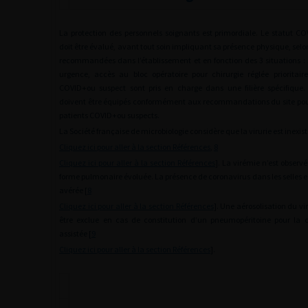
La protection des personnels soignants est primordiale. Le statut CO
doit être évalué, avant tout soin impliquant sa présence physique, selo
recommandées dans l’établissement et en fonction des 3 situations : 
urgence, accès au bloc opératoire pour chirurgie réglée prioritaire
COVID+ou suspect sont pris en charge dans une filière spécifique.
doivent être équipés conformément aux recommandations du site pour
patients COVID+ou suspects.
La Société française de microbiologie considère que la virurie est inexist
Cliquez ici pour aller à la section Références
,
8
Cliquez ici pour aller à la section Références
]. La virémie n’est observ
forme pulmonaire évoluée. La présence de coronavirus dans les selles 
avérée [
8
Cliquez ici pour aller à la section Références
]. Une aérosolisation du vi
être exclue en cas de constitution d’un pneumopéritoine pour la c
assistée [
9
Cliquez ici pour aller à la section Références
].