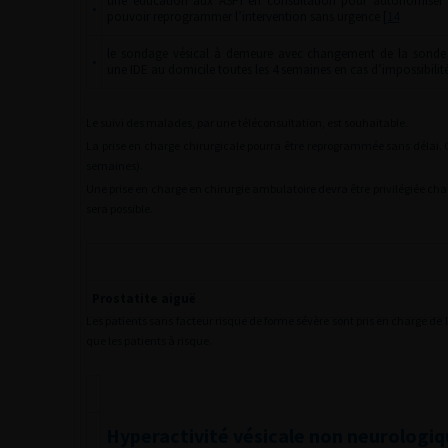
une éducation aux ASPI en consultation pour autonomiser l
•
pouvoir reprogrammer l’intervention sans urgence [
14
le sondage vésical à demeure avec changement de la sonde 
•
une IDE au domicile toutes les 4 semaines en cas d’impossibilité
Le suivi des malades, par une téléconsultation, est souhaitable.
La prise en charge chirurgicale pourra être reprogrammée sans délai. 
semaines).
Une prise en charge en chirurgie ambulatoire devra être privilégiée chaq
sera possible.
Prostatite aiguë
Les patients sans facteur risque de forme sévère sont pris en charge d
que les patients à risque.
Hyperactivité vésicale non neurologi