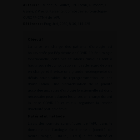
Auteurs :
F. Michel, S. Gaillet, J.N. Cornu, G. Robert, X.
Game, V. Phé, G. Karsenty, Comité de neuro-urologie-
CUROPF-CTMH de l'AFU
Référence :
Prog Urol, 2020, 8, 30, 414-425
Objectif
La prise en charge des patients d'urologie est
bouleversée par l'épidémie de COVID-19. En urologie
fonctionnelle, certaines situations cliniques sont à
haut risque de complication en cas de retard de prise
en charge et il existe une grande hétérogénéité de
délais souhaitables de reprogrammation en cas
d'annulation. Une hiérarchisation de la priorité
accordée aux actes d'urologie fonctionnelle est donc
nécessaire pour adapter les prises en charge durant
la crise COVID-19 et mieux organiser la reprise
d'activité post-épidémie.
Matériel et méthode
L'avis des comités scientifiques de l'AFU dans le
domaine de l'urologie fonctionnelle (comité de
neuro-urologie, CUROPF, CTMH) a été sollicité et