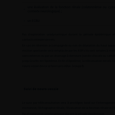
une évaluation de la fonction rénale (créatininémie ou cysta
•
contexte neurologique) ;
•
un ECBU.
Pas d’exploration urodynamique durant la période épidémique afi
contacts interpersonnels.
En cas de rétention accompagnée ou non de dilatation du haut apparei
miction spontanée sera remplacée par les ASPI s’ils sont simples à mett
soins externes ou par un drainage à demeure (sonde vésicale ou cathé
jusqu’à la fin de l’épidémie. En fin d’épidémie, la réévaluation de tels 
neuro-vessie devra se faire sans délai. Groupe B.
Suivi de neuro-vessie
Le suivi par téléconsultation sera à privilégier, basé sur l’interrogatoir
mictionnel, l’échographie rénale, l’évaluation de la fonction rénale et l
Pas d’exploration urodynamique durant la période épidémique.