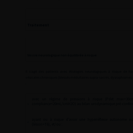
Traitement
Vessie neurologique non équilibrée à risque
Il s’agit des patients avec étiologies neurologiques à risque de ha
vésicales chroniques (blessés médullaires supra-sacrés, dysraphismes 
:
avec un régime de pressions à risque (Pdet max>30c
•
compliance<20mL/cmH2O) au bilan urodynamique pré-confin
:
ayant ou à risque d’avoir une hyperréflexie autonome no
•
(lésion>T6), et/ou :