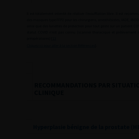
Il est totalement interdit de réaliser l’exsufflation libre. Il est recom
des masques type FFP2 pour les chirurgiens, anesthésistes, IADE, IBOD
ainsi que des lunettes de protection pour tout geste sur un patient C
statut COVID n’est pas connu (scanner thoracique et prélèvement
préopératoires) [
13
Cliquez ici pour aller à la section Références
].
RECOMMANDATIONS PAR SITUATI
CLINIQUE
Hyperplasie bénigne de la prostate (H