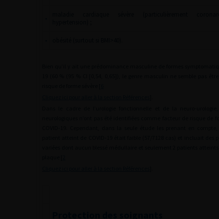
maladie cardiaque sévère (particulièrement coronar
•
hypertension) ;
•
obésité (surtout si BMI>40).
Bien qu’il y ait une prédominance masculine de formes symptomati
19 (60 % (95 % CI [0,54, 0,65]), le genre masculin ne semble pas êtr
risque de forme sévère [
6
Cliquez ici pour aller à la section Références
].
Dans le cadre de l’urologie fonctionnelle et de la neuro-urologie
neurologiques n’ont pas été identifiées comme facteur de risque de f
COVID-19. Cependant, dans la seule étude les prenant en compte,
patient atteint de COVID-19 était faible (57/7128 cas) et incluait des p
variées dont aucun blessé médullaire et seulement 2 patients atteints
plaque [
2
Cliquez ici pour aller à la section Références
].
Protection des soignants