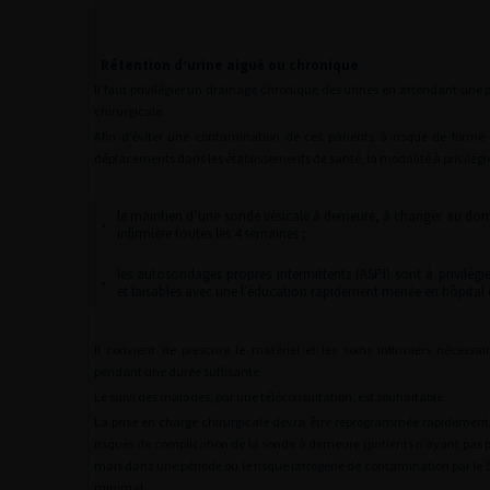
Rétention d’urine aiguë ou chronique
Il faut privilégier un drainage chronique des urines en attendant une 
chirurgicale.
Afin d’éviter une contamination de ces patients à risque de forme 
déplacements dans les établissements de santé, la modalité à privilégier
le maintien d’une sonde vésicale à demeure, à changer au dom
•
infirmière toutes les 4 semaines ;
les autosondages propres intermittents (ASPI) sont à privilégie
•
et faisables avec une l’éducation rapidement menée en hôpital d
Il convient de prescrire le matériel et les soins infirmiers nécessa
pendant une durée suffisante.
Le suivi des malades, par une téléconsultation, est souhaitable.
La prise en charge chirurgicale devra être reprogrammée rapidement p
risques de complication de la sonde à demeure (patients n’ayant pas p
mais dans une période ou le risque iatrogène de contamination par le
minimal.