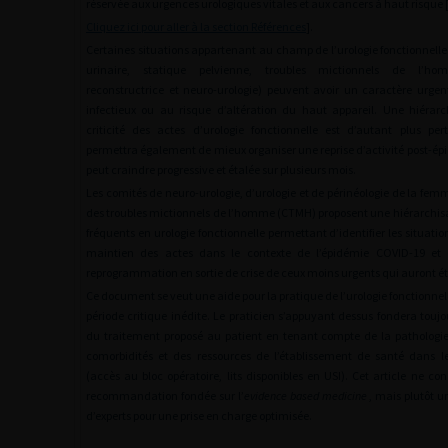
réservée aux urgences urologiques vitales et aux cancers à haut risque 
Cliquez ici pour aller à la section Références
].
Certaines situations appartenant au champ de l’urologie fonctionnell
urinaire, statique pelvienne, troubles mictionnels de l’ho
reconstructrice et neuro-urologie) peuvent avoir un caractère urgent
infectieux ou au risque d’altération du haut appareil. Une hiérarc
criticité des actes d’urologie fonctionnelle est d’autant plus pert
permettra également de mieux organiser une reprise d’activité post-ép
peut craindre progressive et étalée sur plusieurs mois.
Les comités de neuro-urologie, d’urologie et de périnéologie de la fe
des troubles mictionnels de l’homme (CTMH) proposent une hiérarchisa
fréquents en urologie fonctionnelle permettant d’identifier les situation
maintien des actes dans le contexte de l’épidémie COVID-19 et d
reprogrammation en sortie de crise de ceux moins urgents qui auront é
Ce document se veut une aide pour la pratique de l’urologie fonctionnel
période critique inédite. Le praticien s’appuyant dessus fondera toujo
du traitement proposé au patient en tenant compte de la pathologie,
comorbidités et des ressources de l’établissement de santé dans le
(accès au bloc opératoire, lits disponibles en USI). Cet article ne co
recommandation fondée sur l’
evidence based medicine
, mais plutôt un
d’experts pour une prise en charge optimisée.