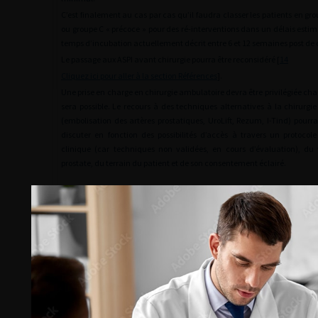
C’est finalement au cas par cas qu’il faudra classer les patients en grou
ou groupe C « précoce » pour des ré-interventions dans un délais esti
temps d’incubation actuellement décrit entre 6 et 12 semaines post de
Le passage aux ASPI avant chirurgie pourra être reconsidéré [
14
Cliquez ici pour aller à la section Références
].
Une prise en charge en chirurgie ambulatoire devra être privilégiée chaq
sera possible. Le recours à des techniques alternatives à la chirurg
(embolisation des artères prostatiques, UroLift, Rezum, I-Tind) pour
discuter en fonction des possibilités d’accès à travers un protocol
clinique (car techniques non validées, en cours d’évaluation), d
prostate, du terrain du patient et de son consentement éclairé.
Prostatite aiguë
La prise en charge de cette complication ne souffre aucun retard. Elle
conformément aux recommandations de prise en charge des infecti
masculines à risque de complication.
La prise en charge sera ambulatoire avec suivi par téléconsultat
possible.
En cas de rétention associée avec nécessité de drainage des urines ou