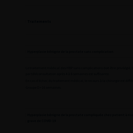
Traitements
Hyperplasie bénigne de la prostate sans complication
Le traitement médical des HBP sans complications doit être privilégié, 
par téléconsultation après 4 à 6 semaines est suffisante.
En cas d’échec du traitement médical, le recours à la chirurgie est diffé
Groupe D>16 semaines.
Hyperplasie bénigne de la prostate compliquée chez patient à ri
grave de COVID-19