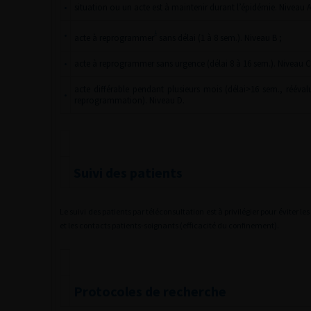
•
situation ou un acte est à maintenir durant l’épidémie. Niveau A
1
•
acte à reprogrammer
sans délai (1 à 8 sem.). Niveau B ;
•
acte à reprogrammer sans urgence (délai 8 à 16 sem.). Niveau C
acte différable pendant plusieurs mois (délai>16 sem., rééva
•
reprogrammation). Niveau D.
Suivi des patients
Le suivi des patients par téléconsultation est à privilégier pour éviter 
et les contacts patients-soignants (efficacité du confinement).
Protocoles de recherche