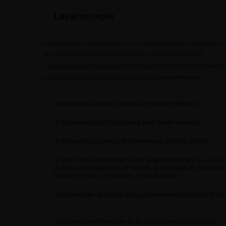
Laparoscopie
D’un point de vue technique, en cas d’intervention par laparoscopie 
du risque d’aérosolisation du virus dans le pneumopéritoine [
9
Cliquez ici pour aller à la section Références
], comme le recommande la
Cliquez ici pour aller à la section Références
], il est préférable :
•
de favoriser les basses pressions de pneumopéritoine ;
•
d’utiliser les trocarts à ballonnet pour limiter les fuites ;
•
d’utiliser des aspirateurs de fumée munis de filtres (HEPA) ;
d’éviter toute extériorisation de pneumopéritoine ou du 
•
(fuites aux changements de trocarts, à l’insertion de nouveaux t
sortie d’une pièce opératoire, à l’exsufflation) ;
de ne pas créer de fuite de gaz pour améliorer la visibilité mais 
•
;
•
de réaliser l’exsufflation en fin de cÅlioscopie par aspiration.