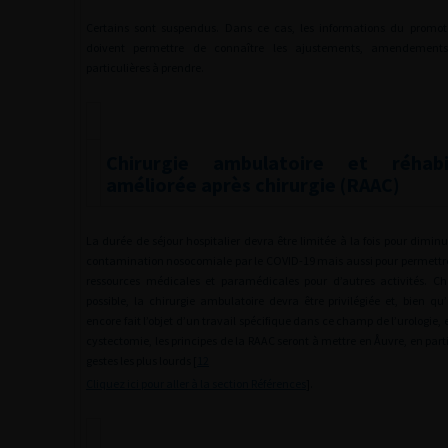
Certains sont suspendus. Dans ce cas, les informations du promot
doivent permettre de connaître les ajustements, amendement
particulières à prendre.
Chirurgie ambulatoire et réhabil
améliorée après chirurgie (RAAC)
La durée de séjour hospitalier devra être limitée à la fois pour diminu
contamination nosocomiale par le COVID-19 mais aussi pour permettre 
ressources médicales et paramédicales pour d’autres activités. C
possible, la chirurgie ambulatoire devra être privilégiée et, bien qu’
encore fait l’objet d’un travail spécifique dans ce champ de l’urologie, 
cystectomie, les principes de la RAAC seront à mettre en Åuvre, en parti
gestes les plus lourds [
12
Cliquez ici pour aller à la section Références
].