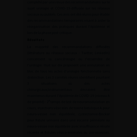
complété par une revue des recommandations sur le
sujet urologie et COVID-19 diffusée sur les réseaux
sociaux ou publiés. Ces avis ont été réunis pour établir
des recommandations temporaires visant à aider la
réorganisation des pratiques durant l'épidémie et
lors de la phase post-critique.
Résultats
La majorité des recommandations diffusées
(littérature ou réseaux sociaux - Twitter, LinkedIn)
concernent la cancérologie ou l'ensemble de
l'urologie. Huit sur dix proposent une annulation en
bloc de tous les actes d'urologie fonctionnelle sans
distinction. Les 3 comités réunis identifient pourtant
3 situations où des actes
chirurgicaux/instrumentaux devraient être
maintenus durant l'épidémie de COVID-19 (niveau A
e
de priorité) : 2
temps de test de neuromodulation en
cours, injections vésicales de toxine botulique A pour
neuro-vessie non équilibrée, cystectomie-Bricker
pour fistule urinaire dans une escarre périnéale ou
neuro-vessie non équilibrée avec insuffisance rénale
récente et fistules vésico-entérales ou uro-osseuses.