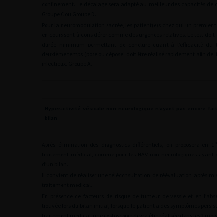
confinement. Le décalage sera adapté au meilleur des capacités de 
Groupe C ou Groupe D.
Pour la neuromodulation sacrée, les patient(e)s chez qui un premier t
en cours sont à considérer comme des urgences relatives. Le test doit ê
durée minimum permettant de conclure quant à l’efficacité du t
deuxième temps (pose ou dépose) doit être réalisé rapidement afin de li
infectieux. Groupe A.
Hyperactivité vésicale non neurologique n’ayant pas encore fait
bilan
r
Après élimination des diagnostics différentiels, on proposera en 1
traitement médical, comme pour les HAV non neurologiques ayant déj
d’un bilan.
Il convient de réaliser une téléconsultation de réévaluation après m
traitement médical.
En présence de facteurs de risque de tumeur de vessie et en l’ab
trouvée lors du bilan initial, lorsque le patient a des symptômes persis
traitement médical, une cystoscopie devra être réalisée dans les 2 mois