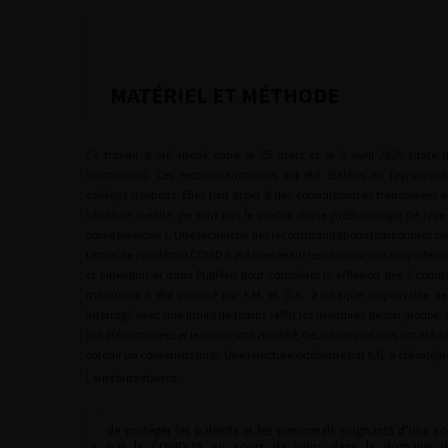
MATÉRIEL ET MÉTHODE
Ce travail a été mené entre le 25 mars et le 5 avril 2020 (date 
soumission). Ces recommandations ont été établies en regroupant
collèges d’experts. Elles font appel à des connaissances transposées et
situation inédite, ne sont pas le produit d’une méthodologie de type
based medicine
). Une recherche des recommandations temporaires pour
temps de pandémie COVID a été menée sur les réseaux sociaux professi
et LinkedIn) et dans PubMed pour compléter la réflexion des 3 comit
manuscrit a été proposé par F.M. et G.K. à chaque responsable d
interrogé avec une limite de temps (48h) les membres de son groupe.
ont été compilées et le manuscrit modifié, deux allers-retours ont été n
obtenir un consensus final. Une relecture extérieure par X.G. a été intégr
Leurs buts étaient :
de protéger les patients et les personnels soignants d’une c
•
par le COVID-19 au cours de soins dans le domaine de