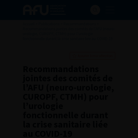
Accueil
>
Publications
>
Recommandations
>
Recommandations jointes des comités de l’AFU (neuro-
urologie, CUROPF, CTMH) pour l’urologie
fonctionnelle durant la crise sanitaire liée au COVID-19
Ajouter à ma sélection
Recommandations
jointes des comités de
l’AFU (neuro-urologie,
CUROPF, CTMH) pour
l’urologie
fonctionnelle durant
la crise sanitaire liée
au COVID-19