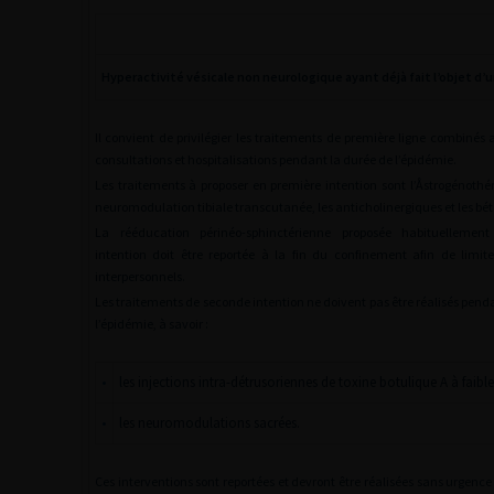
Hyperactivité vésicale non neurologique ayant déjà fait l’objet d’u
Il convient de privilégier les traitements de première ligne combinés af
consultations et hospitalisations pendant la durée de l’épidémie.
Les traitements à proposer en première intention sont l’Åstrogénothér
neuromodulation tibiale transcutanée, les anticholinergiques et les bét
La rééducation périnéo-sphinctérienne proposée habituellemen
intention doit être reportée à la fin du confinement afin de limite
interpersonnels.
Les traitements de seconde intention ne doivent pas être réalisés pend
l’épidémie, à savoir :
•
les injections intra-détrusoriennes de toxine botulique A à faible
•
les neuromodulations sacrées.
Ces interventions sont reportées et devront être réalisées sans urgence 