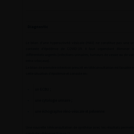
Diagnostic
Le bilan d’une hyperactivité vésicale (HAV) ne constitue pas une u
contexte d’épidémie de COVID-19. Il faut cependant éliminer le
différentiels urgents (infections urinaires, tumeurs de vessie ou de voi
intra-vésicaux).
Le bilan de première intention prescrit en téléconsultation est faisable 
cette situation d’épidémie et consiste en :
•
un ECBU ;
•
une cytologie urinaire ;
•
une échographie réno-vésicale et pelvienne.
Une nouvelle téléconsultation de synthèse avec les résultats permettr
conduite ultérieure (
Figure 1
).