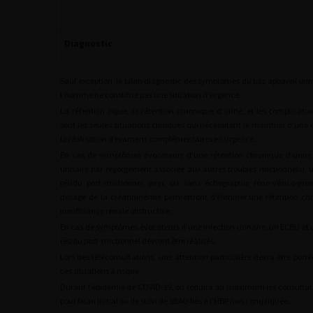
Diagnostic
Sauf exception, le bilan diagnostic des symptômes du bas appareil uri
l’homme ne constitue pas une situation d’urgence.
La rétention aiguë, la rétention chronique d’urine, et les complicatio
sont les seules situations cliniques qui nécessitent le maintien d’une 
la réalisation d’examens complémentaires en urgence.
En cas de symptômes évocateurs d’une rétention chronique d’urine
urinaire par regorgement associée aux autres troubles mictionnels),
résidu post-mictionnel avec ou sans échographie réno-vésico-pro
dosage de la créatininémie permettront d’éliminer une rétention ch
insuffisance rénale obstructive.
En cas de symptômes évocateurs d’une infection urinaire, un ECBU et
résidu post-mictionnel devront être réalisés.
Lors des téléconsultations, une attention particulière devra être porté
ces situations à risque.
Durant l’épidémie de COVID-19, on réduira au maximum les consultat
pour bilan initial ou de suivi de SBAU liés à l’HBP non compliquée.