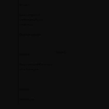
Niveau 3
Essai comparatif
contemporain non
randomisé
Étude de cohorte
Grade C
Niveau 4
Essai comparatif avec une
série historique
Niveau 5
Série de cas