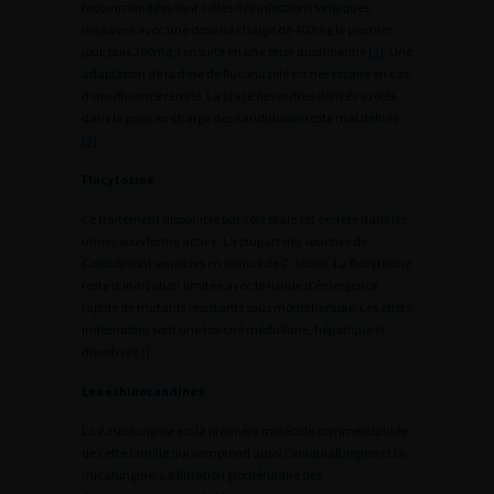
recommandées sont celles des infections fongiques
invasives avec une dose de charge de 400mg le premier
jour, puis 200mg/j ensuite en une prise quotidienne
[3]
. Une
adaptation de la dose de fluconazole est nécessaire en cas
d’insuffisance rénale. La place des autres dérivés azolés
dans la prise en charge des candiduries reste mal définie
[3]
.
Flucytosine
Ce traitement disponible par voie orale est excrété dans les
urines sous forme active. La plupart des souches de
Candida
sont sensibles en dehors de
C. krusei.
La flucytosine
reste d’indication limitée avec le risque d’émergence
rapide de mutants résistants sous monothérapie. Les effets
indésirables sont une toxicité médullaire, hépatique et
digestive
[3]
.
Les échinocandines
La caspofungine est la première molécule commercialisée
de cette famille qui comprend aussi l’anidulafungine et la
micafungine. La filtration glomérulaire des