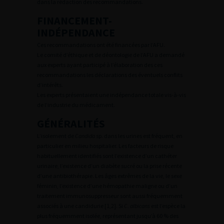
dans la rédaction des recommandations.
FINANCEMENT-
INDÉPENDANCE
Ces recommandations ont été financées par l’AFU.
Le comité d’éthique et de déontologie de l’AFU a demandé
aux experts ayant participé à l’élaboration des ces
recommandations les déclarations des éventuels conflits
d’intérêts.
Les experts présentaient une indépendance totale vis-à-vis
de l’industrie du médicament.
GÉNÉRALITÉS
L’isolement de
Candida
sp. dans les urines est fréquent, en
particulier en milieu hospitalier. Les facteurs de risque
habituellement identifiés sont l’existence d’un cathéter
urinaire, l’existence d’un diabète sucré ou la prise récente
d’une antibiothérapie. Les âges extrêmes de la vie, le sexe
féminin, l’existence d’une hémopathie maligne ou d’un
traitement immunosuppresseur sont aussi fréquemment
associés à une candidurie [1,2]. Si
C. albicans
est l’espèce la
plus fréquemment isolée, représentant jusqu’à 60 % des