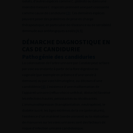
isolats, d’autres espèces comme
C. glabrata
ou dans une
moindre mesure
C. tropicalis
prennent une part croissante
comme cause de candidurie
[3]
. Ces dernières espèces
peuvent poser des problèmes de prise en charge
thérapeutique, en particulier de résistance ou de sensibilité
diminuée aux antifongiques azolés [4,5].
DÉMARCHE DIAGNOSTIQUE EN
CAS DE CANDIDURIE
Pathogénie des candiduries
La colonisation de l’arbre urinaire par
Candida
peut se faire
par voie ascendante à partir de la flore digestive ou
vaginale (par exemple en présence d’une sonde à
demeure) ou par voie hématogène, au décours d’une
candidémie
[6]
. L’existence d’une malformation de
l’appareil urinaire (reflux vésico-urétéral, obstacle) favorise
les infections hautes, persistantes ou récidivantes.
L’immunodépression (transplantation, neutropénie), le
diabète sucré, les âges extrêmes de la vie (prématurés),
l’existence d’un matériel (sonde urinaire) ou la réalisation
de manuvres sur les voies urinaires sont des facteurs de
risque d’infection urinaire candidosique.