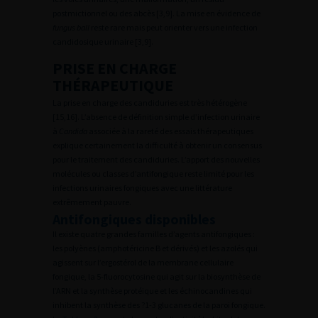
postmictionnel ou des abcès [3,9]. La mise en évidence de
fungus ball
reste rare mais peut orienter vers une infection
candidosique urinaire [3,9].
PRISE EN CHARGE
THÉRAPEUTIQUE
La prise en charge des candiduries est très hétérogène
[15,16]. L’absence de définition simple d’infection urinaire
à
Candida
associée à la rareté des essais thérapeutiques
explique certainement la difficulté à obtenir un consensus
pour le traitement des candiduries. L’apport des nouvelles
molécules ou classes d’antifongique reste limité pour les
infections urinaires fongiques avec une littérature
extrêmement pauvre.
Antifongiques disponibles
Il existe quatre grandes familles d’agents antifongiques :
les polyènes (amphotéricine B et dérivés) et les azolés qui
agissent sur l’ergostérol de la membrane cellulaire
fongique, la 5-fluorocytosine qui agit sur la biosynthèse de
l’ARN et la synthèse protéique et les échinocandines qui
inhibent la synthèse des ?1-3 glucanes de la paroi fongique.