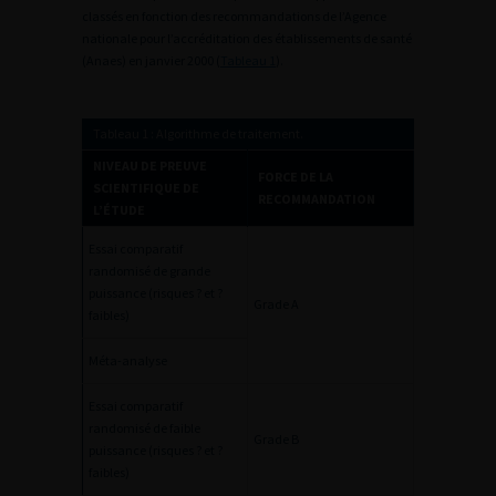
classés en fonction des recommandations de l’Agence
nationale pour l’accréditation des établissements de santé
(Anaes) en janvier 2000 (
Tableau 1
).
Tableau 1 : Algorithme de traitement.
NIVEAU DE PREUVE
FORCE DE LA
SCIENTIFIQUE DE
RECOMMANDATION
L’ÉTUDE
Essai comparatif
randomisé de grande
puissance (risques ? et ?
Grade A
faibles)
Méta-analyse
Essai comparatif
randomisé de faible
Grade B
puissance (risques ? et ?
faibles)