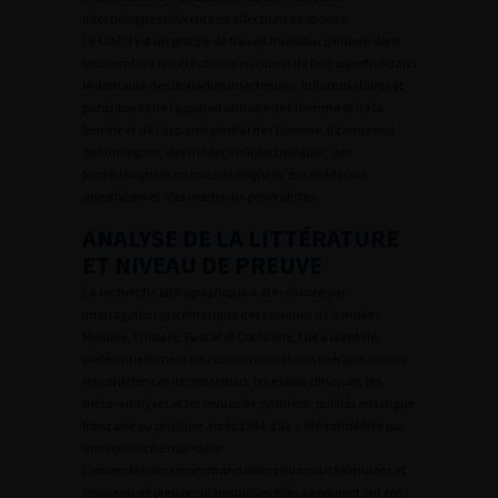
infectiologues référents en infections fongiques.
Le CIAFU est un groupe de travail multidisciplinaire dont
les membres ont été choisis en raison de leur expertise dans
le domaine des maladies infectieuses, inflammatoires et
parasitaires de l’appareil urinaire de l’homme et de la
femme et de l’appareil génital de l’homme. Il comprend
des urologues, des médecins infectiologues, des
bactériologistes ou microbiologistes, des médecins
anesthésistes, des médecins généralistes.
ANALYSE DE LA LITTÉRATURE
ET NIVEAU DE PREUVE
La recherche bibliographique a été réalisée par
interrogation systématique des banques de données
Medline, Embase, Pascal et Cochrane. Elle a identifié
préférentiellement les recommandations thérapeutiques,
les conférences de consensus, les essais cliniques, les
méta-analyses et les revues de synthèse, publiés en langue
française ou anglaise après 1994. Elle a été complétée par
une recherche manuelle.
L’ensemble des recommandations que nous formulons et
le niveau de preuve sur lesquelles elles s’appuient ont été