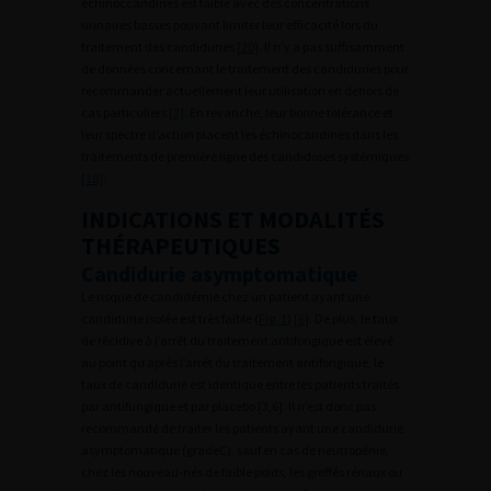
échinoccandines est faible avec des concentrations
urinaires basses pouvant limiter leur efficacité lors du
traitement des candiduries
[20]
. Il n’y a pas suffisamment
de données concernant le traitement des candiduries pour
recommander actuellement leur utilisation en dehors de
cas particuliers
[3]
. En revanche, leur bonne tolérance et
leur spectre d’action placent les échinocandines dans les
traitements de première ligne des candidoses systémiques
[18]
.
INDICATIONS ET MODALITÉS
THÉRAPEUTIQUES
Candidurie asymptomatique
Le risque de candidémie chez un patient ayant une
candidurie isolée est très faible (
Fig. 1
)
[6]
. De plus, le taux
de récidive à l’arrêt du traitement antifongique est élevé
au point qu’après l’arrêt du traitement antifongique, le
taux de candidurie est identique entre les patients traités
par antifungique et par placebo [3,6]. Il n’est donc pas
recommandé de traiter les patients ayant une candidurie
asymptomatique (gradeC), sauf en cas de neutropénie,
chez les nouveau-nés de faible poids, les greffés rénaux ou