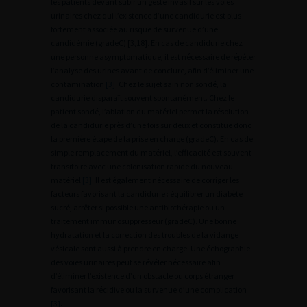
les patients devant subir un geste invasif sur les voies
urinaires chez qui l’existence d’une candidurie est plus
fortement associée au risque de survenue d’une
candidémie (gradeC) [3,18]. En cas de candidurie chez
une personne asymptomatique, il est nécessaire de répéter
l’analyse des urines avant de conclure, afin d’éliminer une
contamination
[3]
. Chez le sujet sain non sondé, la
candidurie disparaît souvent spontanément. Chez le
patient sondé, l’ablation du matériel permet la résolution
de la candidurie près d’une fois sur deux et constitue donc
la première étape de la prise en charge (gradeC). En cas de
simple remplacement du matériel, l’efficacité est souvent
transitoire avec une colonisation rapide du nouveau
matériel
[3]
. Il est également nécessaire de corriger les
facteurs favorisant la candidurie : équilibrer un diabète
sucré, arrêter si possible une antibiothérapie ou un
traitement immunosuppresseur (gradeC). Une bonne
hydratation et la correction des troubles de la vidange
vésicale sont aussi à prendre en charge. Une échographie
des voies urinaires peut se révéler nécessaire afin
d’éliminer l’existence d’un obstacle ou corps étranger
favorisant la récidive ou la survenue d’une complication
[3]
.