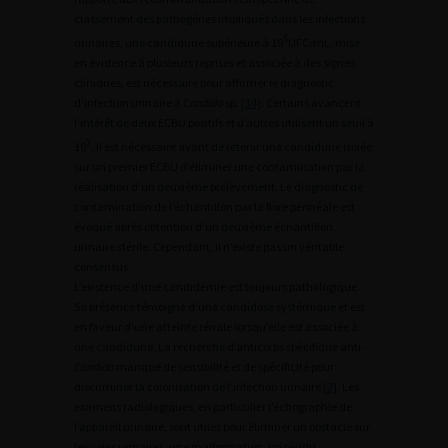
classement des pathogènes impliqués dans les infections
5
urinaires, une candidurie supérieure à 10
UFC/mL, mise
en évidence à plusieurs reprises et associée à des signes
cliniques, est nécessaire pour affirmer le diagnostic
d’infection urinaire à
Candida
sp.
[14]
. Certains avancent
l’intérêt de deux ECBU positifs et d’autres utilisent un seuil à
3
10
. Il est nécessaire avant de retenir une candidurie isolée
sur un premier ECBU d’éliminer une contamination par la
réalisation d’un deuxième prélèvement. Le diagnostic de
contamination de l’échantillon par la flore périnéale est
évoqué après obtention d’un deuxième échantillon
urinaire stérile. Cependant, il n’existe pas un véritable
consensus.
L’existence d’une candidémie est toujours pathologique.
Sa présence témoigne d’une candidose systémique et est
en faveur d’une atteinte rénale lorsqu’elle est associée à
une candidurie. La recherche d’anticorps spécifique anti-
Candida
manque de sensibilité et de spécificité pour
discriminer la colonisation de l’infection urinaire
[2]
. Les
examens radiologiques, en particulier l’échographie de
l’appareil urinaire, sont utiles pour éliminer un obstacle sur
les voies urinaires, une malformation, un résidu