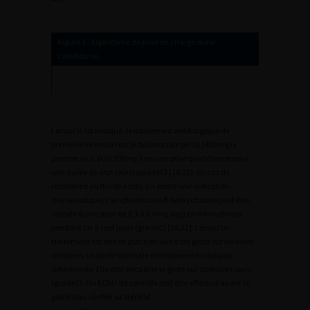
Figure 1 : Algorithme de prise en charge dune
candidurie.
Lorsqu’il est indiqué, le traitement antifongique de
première intention est le fluconazole per os (400mg le
premier jour, puis 200mg/j en une prise quotidienne pour
une durée de sept jours) (gradeC) [18,21]. En cas de
résistance au fluconazole, s’il existe une indication
thérapeutique, l’amphotéricine B déoxycholate peut être
utilisée à une dose de 0,3 à 0,6mg/kg/j en intraveineux
pendant un à sept jours (gradeC) [18,22]. Lorsqu’un
traitement est mis en place en vue d’un geste sur les voies
urinaires, la durée optimale de traitement n’est pas
déterminée. Elle doit encadrer le geste sur quelques jours
(gradeC). Un ECBU de contrôle doit être effectué avant le
geste pour vérifier sa stérilité.