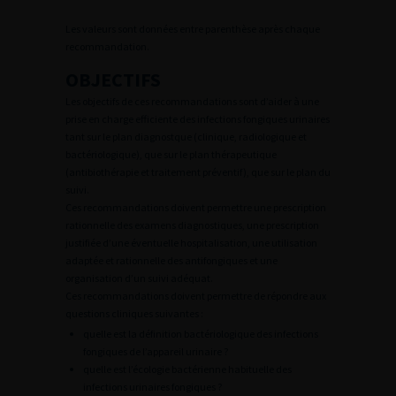
Les valeurs sont données entre parenthèse après chaque
recommandation.
OBJECTIFS
Les objectifs de ces recommandations sont d’aider à une
prise en charge efficiente des infections fongiques urinaires
tant sur le plan diagnostque (clinique, radiologique et
bactériologique), que sur le plan thérapeutique
(antibiothérapie et traitement préventif), que sur le plan du
suivi.
Ces recommandations doivent permettre une prescription
rationnelle des examens diagnostiques, une prescription
justifiée d’une éventuelle hospitalisation, une utilisation
adaptée et rationnelle des antifongiques et une
organisation d’un suivi adéquat.
Ces recommandations doivent permettre de répondre aux
questions cliniques suivantes :
quelle est la définition bactériologique des infections
fongiques de l’appareil urinaire ?
quelle est l’écologie bactérienne habituelle des
infections urinaires fongiques ?