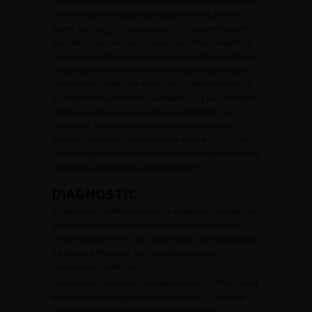
moléculaire des souches isolées dans le sang et les urines
met en évidence un profil génétique différent dans la
moitié des cas
[11]
. Les nouveau-nés, les patients ayant
une obstruction des voies urinaires ou immunodéprimés
sont cependant plus à risque de survenue de candidémie
lorsqu’ils présentent une candidurie
[6]
. En réanimation, la
recherche de candidurie entre dans la détermination du
score de Pittet ou index de colonisation
[13]
, un score élevé
serait associé à un risque accru de candidémie
[12]
.
Cependant, l’impact du traitement préemptif de ces
patients ayant une candidurie reste assez flou
[12]
: leur
taux de mortalité accru pourrait en partie s’expliquer par la
plus grande sévérité de leur état général
[3]
.
DIAGNOSTIC
Il n’existe pas de référentiel pour le diagnostic des infections
urinaires candidosiques contrairement aux infections
urinaires bactériennes. La confrontation clinicobiologique
est parfois difficile pour faire la distinction entre
colonisation et infection.
4
L’existence d’une leucocyturie significative (>10
/mL) peut
être utile lorsque le patient n’est pas sondé
[6]
. Si l’on se
rapporte aux recommandations européenne de