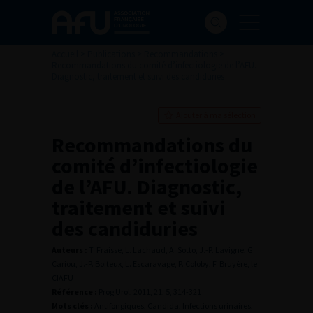
Accueil
>
Publications
>
Recommandations
>
Recommandations du comité d’infectiologie de l’AFU.
Diagnostic, traitement et suivi des candiduries
Ajouter à ma sélection
Recommandations du
comité d’infectiologie
de l’AFU. Diagnostic,
traitement et suivi
des candiduries
Auteurs :
T. Fraisse, L. Lachaud, A. Sotto, J.-P. Lavigne, G.
Cariou, J.-P. Boiteux, L. Escaravage, P. Coloby, F. Bruyère, le
CIAFU
Référence :
Prog Urol, 2011, 21, 5, 314-321
Mots clés :
Antifongiques, Candida, Infections urinaires,