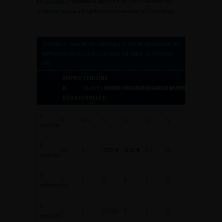
Le
Tableau 2
rapporte le spectre d’activité habituel des
antifongiques sur les principales espèces de
Candida
sp.
Tableau 2 : Spectre des principaux antifongiques sur les
différentes espèces de Candida. (d’après la référence
10).
AMPHOTÉRICINE
B
FLUCYTOSINE
FLUCONAZOLE
ITRACONAZOLE
VORICONAZOLE
CASPOFUNGINE
DÉOXYCHOLATE
C.
S
S/R
S
S
S
S
albicans
C.
S/I
S
SDD/R
SDD/R
S ?
S
glabrata
C.
S
S
S
S
S
S
parapsilosis
C.
S
S
S/SDD
S
S
S
tropicalis