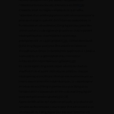
l’Infectious Disease Society of America en 2009
[18]
.
L’identification de l’espèce impliquée et si possible,
l’obtention d’un antifongigramme sont nécessaires pour la
prise en charge du patient. En traitement probabiliste, le
fluconazole en intraveineux (12mg/kg par jour) peut être
utilisé sauf en cas de signes de gravités ou chez le patient
neutropénique ou chez le patient ayant reçu
préalablement un azolé (gradeA)
[10]
. L’amphotéricine B
(0,6 à 1mg/kg par jour) peut être utilisée en l’absence
d’insuffisance rénale (créatininémie supérieure à 1,5 fois la
normale) ou de co-prescription d’au moins deux
médicaments néphrotoxiques (gradeA)
[10]
.
En cas de signes de gravité (sepsis sévère) ou chez un
insuffisant rénal ayant déjà reçu un azolé ou chez un
neutropénique insuffisant rénal ou non mais recevant au
moins deux traitements néphrotoxiques, la caspofungine
en intraveineux (70mg le premier jour puis 50mg/j) ou
l’amphotéricine liposomale en intraveineux (3mg/kg par
jour) sont préconisées (gradeA) [10,18].
Après identification de l’espèce impliquée, si la souche est
sensible au fluconazole, celui-ci peut être administré avec
un relais per os à 6mg/kg par jour dès que l’infection est