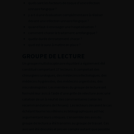
quels sont les facteurs de risque d’une infection
urinaire fongique ?
y a-t-il une évaluation complémentaire à réaliser
devant une infection urinaire fongique ?
quand faut-il envisager une hospitalisation ?
comment choisir le traitement antifongique ?
quelle durée de traitement choisir ?
quel est le suivi à mettre en place ?
GROUPE DE LECTURE
Un groupe multidisciplinaire équilibré a également été
constitué comportant 17 lecteurs. Il comportait des
chirurgiens urologues, des médecins infectiologues, des
médecins hygiénistes, des médecins urgentistes, des
microbiologistes. Les membres du groupe de lecture ont
formulé leur avis à l’aide d’une grille de relecture avec une
cotation de un à neuf et des commentaires (selon les
recommandations de l’Anaes). Les lecteurs devaient le cas
échéant fournir les références bibliographiques ad hoc
argumentant leurs critiques. L’ensemble des avis du
groupe de lecture a été transmis au groupe de travail. Ces
avis ont été discutés et pris en compte autant que possible