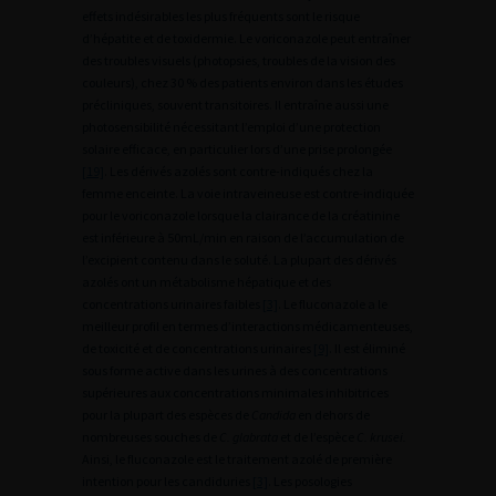
effets indésirables les plus fréquents sont le risque
d’hépatite et de toxidermie. Le voriconazole peut entraîner
des troubles visuels (photopsies, troubles de la vision des
couleurs), chez 30 % des patients environ dans les études
précliniques, souvent transitoires. Il entraîne aussi une
photosensibilité nécessitant l’emploi d’une protection
solaire efficace, en particulier lors d’une prise prolongée
[19]
. Les dérivés azolés sont contre-indiqués chez la
femme enceinte. La voie intraveineuse est contre-indiquée
pour le voriconazole lorsque la clairance de la créatinine
est inférieure à 50mL/min en raison de l’accumulation de
l’excipient contenu dans le soluté. La plupart des dérivés
azolés ont un métabolisme hépatique et des
concentrations urinaires faibles
[3]
. Le fluconazole a le
meilleur profil en termes d’interactions médicamenteuses,
de toxicité et de concentrations urinaires
[9]
. Il est éliminé
sous forme active dans les urines à des concentrations
supérieures aux concentrations minimales inhibitrices
pour la plupart des espèces de
Candida
en dehors de
nombreuses souches de
C. glabrata
et de l’espèce
C. krusei.
Ainsi, le fluconazole est le traitement azolé de première
intention pour les candiduries
[3]
. Les posologies