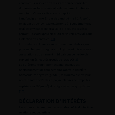
contrôlée. Si la souche est résistante ou de sensibilité
diminuée au fluconazole, alors le traitement initial est
maintenu s’il a été efficace ou adapté à
l’antifongigramme. En cas de candidémie à
C. krusei,
un
relais par du voriconazole (12mg/kg à j1 puis 8mg/kg par
jour) est envisageable, si la CMI de la souche testés le
permet. Il est alors possible d’utiliser la voie orale dès que
l’infection est contrôlée
[10]
.
En cas d’obstacle sur les voies urinaires ou d’abcès, une
prise en charge chirurgicale urologique est nécessaire en
association au traitement médical sous peine de voir
survenir un échec thérapeutique (gradeC)
[23]
.
La durée totale du traitement antifongique est
habituellement de deux semaines après la dernière
hémoculture négative (gradeC) et d’au moins sept jours
après la sortie de l’aplasie (polynucléaires neutrophiles
3
supérieurs à 500/mm
) et la régression des symptômes
[10]
.
DÉCLARATION D’INTÉRÊTS
Les auteurs déclarent ne pas avoir de conflits d’intérêts en
relation avec cet article.