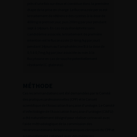
près d'une fois sur deux et constitue donc la première
étape de la prise en charge. Le fluconazole per os est
le traitement de référence des cystites à la dose de
400mg le premier jour, puis 200mg par jour pendant
sept à 14jours. En cas de pyélonéphrite sans
candidémie associée, le traitement de première
intention est le fluconazole (3-6mg/kg par jour)
pendant 14jours ou l'amphotéricine B à la dose de
0,5 à 0,7mg/kg par jour associée ou non à la
flucytosine en cas de souche potentiellement
résistante (C. glabrata).
MÉTHODE
Ces recommandations ont été demandées par le Comité
des pratiques professionnelles (CPP) et le Conseil
scientifique de l’Association française d’urologie. Le Comité
d’infectiologie de l’Association française d’urologie (CIAFU)
a été naturellement désigné pour réaliser ce travail avec
l’aide méthodologique de la commission des
recommandations de bonnes pratiques cliniques du CPP et
a naturellement collaboré avec des médecins