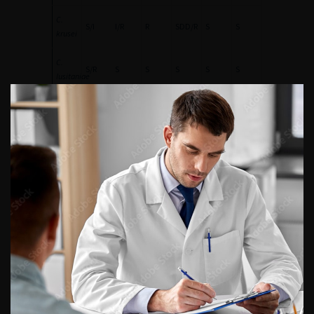
C.
S/I
I/R
R
SDD/R
S
S
krusei
C.
S/R
S
S
S
S
S
lusitaniae
C.
S
S/R
S
S
S
S
glabrata
S : sensible ; SDD : sensibilité dose dépendante ; I :
intermédiaire ; R : résistant.
L’amphotéricine B et ses dérivés
La majorité des données cliniques disponibles pour
l’amphotéricine B concerne sa forme classique. Les
formulations lipidiques d’amphotéricine B, développées
plus récemment, ont un meilleur profil de tolérance.
L’administration se fait habituellement par voie
intraveineuse. L’utilisation parentérale d’amphotéricine B
est associée à une toxicité rénale de type tubulopathie et