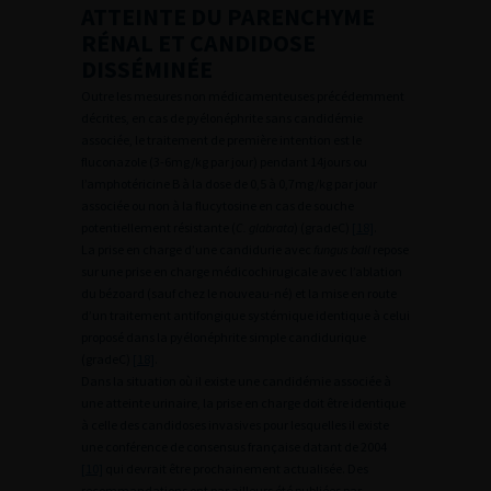
ATTEINTE DU PARENCHYME
RÉNAL ET CANDIDOSE
DISSÉMINÉE
Outre les mesures non médicamenteuses précédemment
décrites, en cas de pyélonéphrite sans candidémie
associée, le traitement de première intention est le
fluconazole (3-6mg/kg par jour) pendant 14jours ou
l’amphotéricine B à la dose de 0,5 à 0,7mg/kg par jour
associée ou non à la flucytosine en cas de souche
potentiellement résistante (
C. glabrata
) (gradeC)
[18]
.
La prise en charge d’une candidurie avec
fungus ball
repose
sur une prise en charge médicochirugicale avec l’ablation
du bézoard (sauf chez le nouveau-né) et la mise en route
d’un traitement antifongique systémique identique à celui
proposé dans la pyélonéphrite simple candidurique
(gradeC)
[18]
.
Dans la situation où il existe une candidémie associée à
une atteinte urinaire, la prise en charge doit être identique
à celle des candidoses invasives pour lesquelles il existe
une conférence de consensus française datant de 2004
[10]
qui devrait être prochainement actualisée. Des
recommandations ont par ailleurs été publiées par