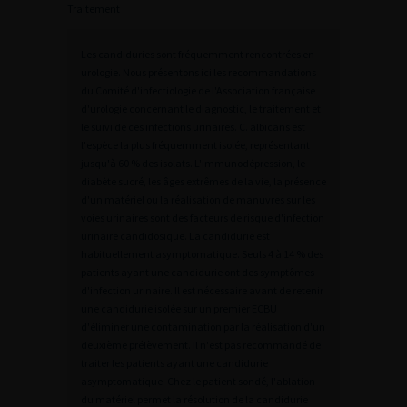
Traitement
Les candiduries sont fréquemment rencontrées en
urologie. Nous présentons ici les recommandations
du Comité d'infectiologie de l'Association française
d'urologie concernant le diagnostic, le traitement et
le suivi de ces infections urinaires. C. albicans est
l'espèce la plus fréquemment isolée, représentant
jusqu'à 60 % des isolats. L'immunodépression, le
diabète sucré, les âges extrêmes de la vie, la présence
d'un matériel ou la réalisation de manuvres sur les
voies urinaires sont des facteurs de risque d'infection
urinaire candidosique. La candidurie est
habituellement asymptomatique. Seuls 4 à 14 % des
patients ayant une candidurie ont des symptômes
d'infection urinaire. Il est nécessaire avant de retenir
une candidurie isolée sur un premier ECBU
d'éliminer une contamination par la réalisation d'un
deuxième prélèvement. Il n'est pas recommandé de
traiter les patients ayant une candidurie
asymptomatique. Chez le patient sondé, l'ablation
du matériel permet la résolution de la candidurie