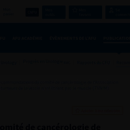
Mon
Mes
Mes
Se
CNPU
panier
outils
favoris
connect
AFU
AFU ACADÉMIE
ÉVÈNEMENTS DE L’AFU
PUBLICATIO
Progrès en Urologie
 Urology
Rapports du CFU
Recom
FMC
commandations du comité de cancérologie de l’Association
 tumeurs de la vessie n’infiltrant pas le muscle (TVNIM)
Ajouter à ma sélection
ité de cancérologie de