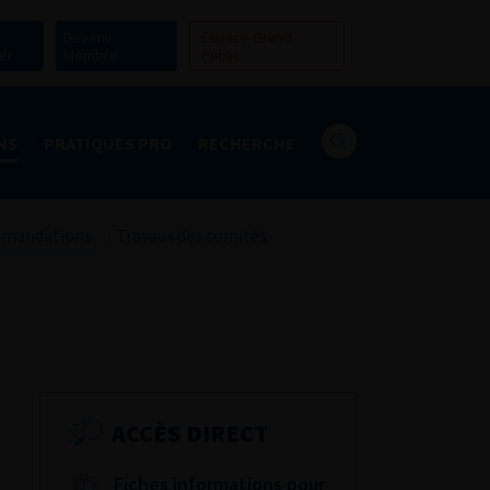
Devenir
Espace Grand
er
Membre
Public
NS
PRATIQUES PRO
RECHERCHE
mandations
Travaux des comités
ACCÈS DIRECT
Fiches informations pour