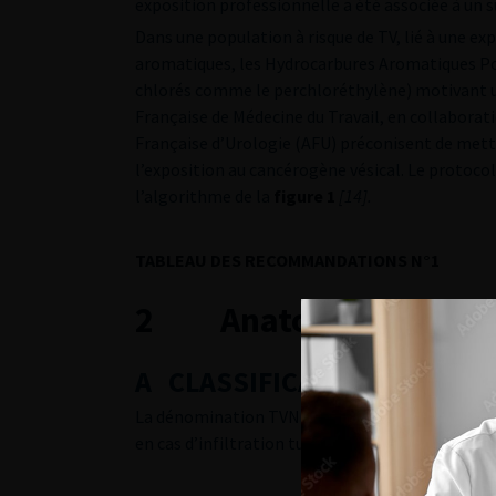
exposition professionnelle a été associée à un 
Dans une population à risque de TV, lié à une 
aromatiques, les Hydrocarbures Aromatiques Pol
chlorés comme le perchloréthylène) motivant u
Française de Médecine du Travail, en collaborati
Française d’Urologie (AFU) préconisent de mettr
l’exposition au cancérogène vésical. Le protoco
l’algorithme de la
figure 1
[14]
.
TABLEAU DES RECOMMANDATIONS N°1
2 Anatomopatholog
A CLASSIFICATION TNM (P E
La dénomination TVNIM est utilisée pour les tume
en cas d’infiltration tumorale du détrusor. La cl