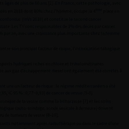
 âgés de plus de 60 ans [
1
]
. En France, cette pathologie, avec
ème
nsés en 2018 dont 80% chez l’homme, occupe la 4
place en
confondus (InVs 2018) et constitue le second cancer
ostate. Les TV sont responsables de 3% des décès par cancer.
% par an, avec une croissance plus importante chez la femme
ontre son principal facteur de risque, l’intoxication tabagique
pports hydriques riches en chlore et trihalométhanes
ongée aux gaz d’échappement diesel ont également été corrélés à
t une un facteur de risque : le régime méditerranéen a été
,85, IC 95 % : 0,77−0,93) de cancer de vessie
[5-6].
onique de la vessie comme la bilharziose [7] et les soins
ologique (auto-sondage, sonde vesicale à demeure) doivent
cru de tumeurs de vessie [8-10]
.
nisants notamment après radiothérapie ou dans le cadre d’une