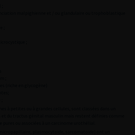
 ;
nciation malpighienne et / ou glandulaire ou trophoblastique
e ;
icrocystique ;
s
s
m ;
res (riche en glycogène)
ntes;
 ;
s à petites ou à grandes cellules, sont classées dans un
es et du tractus génital masculin mais restent définies comme
e pures ou associées à un carcinome urothélial.
micropapillaire, plasmocytoïde, sarcomatoïde) ont un