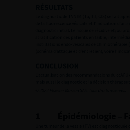
RÉSULTATS
Le diagnostic de TVNIM (Ta, T1, CIS) se fait apre
de la fluorescence vésicale et l’indication d’un 
diagnostic initial. Le risque de récidive et/ou p
stratification des patients en faible, interméd
instillations endo-vésicales de chimiothérapie
(schéma d’attaque et d’entretien), voire l’indic
CONCLUSION
L’actualisation des recommandations du ccAFU doi
mais aussi le diagnostic et la décision thérape
© 2022 Elsevier Masson SAS. Tous droits réservés.
1 Épidémiologie – Fa
Une tumeur de la vessie (TV) est diagnostiquée 