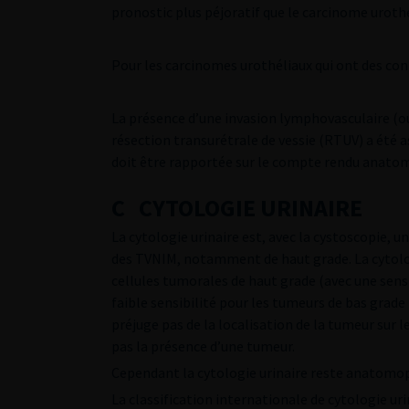
pronostic plus péjoratif que le carcinome urothé
Pour les carcinomes urothéliaux qui ont des con
La présence d’une invasion lymphovasculaire (o
résection transurétrale de vessie (RTUV) a été a
doit être rapportée sur le compte rendu anat
C CYTOLOGIE URINAIRE
La cytologie urinaire est, avec la cystoscopie, u
des TVNIM, notamment de haut grade. La cytologi
cellules tumorales de haut grade (avec une sensi
faible sensibilité pour les tumeurs de bas grade
préjuge pas de la localisation de la tumeur sur l
pas la présence d’une tumeur.
Cependant la cytologie urinaire reste anatom
La classification internationale de cytologie uri