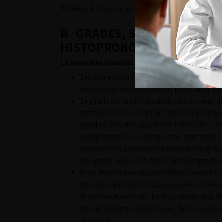
Tableau 1. Classification TNM 2017 des tumeurs 
B GRADES, SOUS-TYPES HI
HISTOPRONOSTIQUES
La nouvelle classification OMS 2022
introduit
Les tumeurs urothéliales papillaires de 
des carcinomes urothéliaux papillaires non
Le grade reste défini suivant les critère
intratumorale lorsqu’un carcinome comport
(jusqu’à 30% des cas). Selon l’OMS 2022,
comportant un contingent de haut grade >
tumeur sera à considérer comme bas grad
bas grade avec contingent de haut grade <
Pour les carcinomes urothéliaux invasifs, 
de sous types histologiques ou de carcino
le terme de variants. Le mot variant est d
des altérations génomiques. Selon la clas
distingue