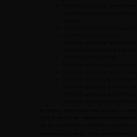
Carcinome urothélial conventionnel
Carcinomes urothéliaux avec différe
partielle ;
Carcinome urothélial micropapillair
Carcinome urothélial en nids
Carcinome urothélial tubulaire et m
Carcinome urothélial en grands nid
Carcinome plasmocytoïde;
Carcinome urothélial sarcomatoïde
Carcinome urothélial riche en lipide
Carcinome de type lymphoépithélio
Carcinome urothélial à cellules clai
Carcinome urothélial à cellules géa
Carcinome urothélial peu différencié
Les tumeurs neuroendocrines, dont les carcinome
chapitre distinct des tumeurs des voies urinair
dans la classification précédente et peuvent êtr
Certains sous-types de carcinome urothéliaux (