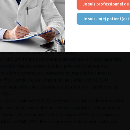
Je suis professionnel de
de la vessie
STOLOGIQUES ET AUTRES FACTEURS
Je suis un(e) patient(e) /
 certaines modifications
[21]
:
bas potentiel de malignité (PUNLMP) sont conservées à côté
 invasifs de bas grade et de haut grade
s de l’OMS 2004 mais tient compte désormais de l’hétérogénéité
e à la fois des secteurs de bas grade et de haut grade
 sont définis comme carcinomes de haut grade les tumeurs
=5%. Lorsque le contingent de haut grade est <5 %, la
e et rapportée dans le compte rendu comme « carcinome de
 5% ».
la classification OMS 2022 préconise d’utiliser la dénomination
me urothélial avec différenciation divergente et d’abandonner
ésormais réservé dans les classifications OMS pour désigner
sification OMS 2022 des carcinomes urothéliaux invasifs, on