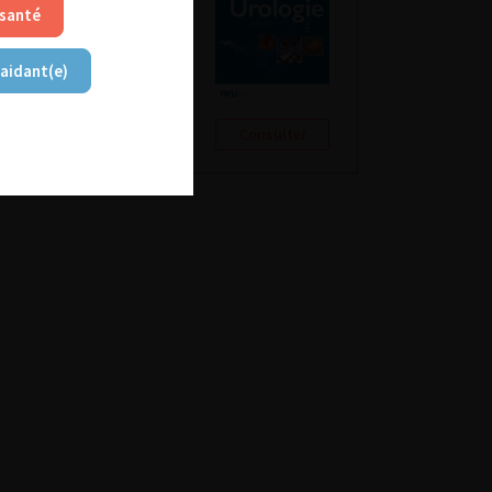
 santé
 aidant(e)
Consulter
Consulter