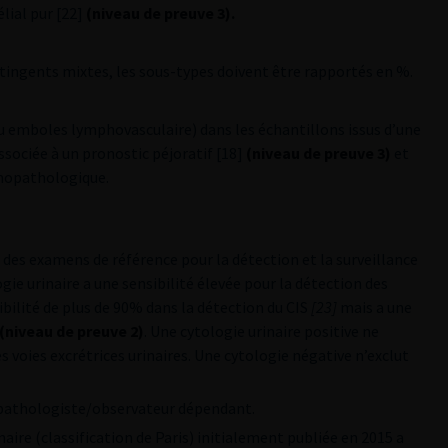
lial pur [22]
(niveau de preuve 3).
tingents mixtes, les sous-types doivent être rapportés en %.
u emboles lymphovasculaire) dans les échantillons issus d’une
ssociée à un pronostic péjoratif [18]
(niveau de preuve 3)
et
omopathologique.
n des examens de référence pour la détection et la surveillance
e urinaire a une sensibilité élevée pour la détection des
bilité de plus de 90% dans la détection du CIS
[23]
mais a une
(niveau de preuve 2)
. Une cytologie urinaire positive ne
es voies excrétrices urinaires. Une cytologie négative n’exclut
opathologiste/observateur dépendant.
naire (classification de Paris) initialement publiée en 2015 a