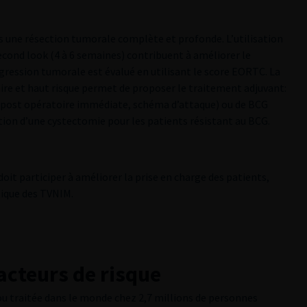
̀s une résection tumorale complète et profonde. L’utilisation
second look (4 à 6 semaines) contribuent à améliorer le
rogression tumorale est évalué en utilisant le score EORTC. La
iaire et haut risque permet de proposer le traitement adjuvant:
 (post opératoire immédiate, schéma d’attaque) ou de BCG
ation d’une cystectomie pour les patients résistant au BCG.
t participer à améliorer la prise en charge des patients,
utique des TVNIM.
cteurs de risque
ou traitée dans le monde chez 2,7 millions de personnes