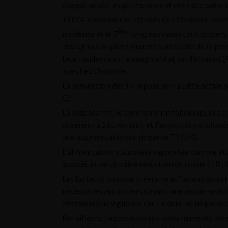
chaque année, majoritairement chez des patients
13 074 nouveaux cas estimés et 5335 décès rece
ème
incidence et le 7
rang des décès tous cancers 
urologique le plus fréquent après celui de la pr
Leur incidence est en augmentation d’environ 1
que chez l’homme.
La prévention des TV repose sur la lutte active c
[2]
.
La sédentarité, le syndrome métabolique, des a
supérieur à 2 litres/jour, et l’exposition prol
une augmentation du risque de TV
[3-4]
.
L’alimentation a aussi été rapportée comme étan
associé à une certaine réduction du risque (HR : 0
Les facteurs pouvant créer une inflammation chr
nécessaires aux patients ayant une vessie neur
entrainer une vigilance car il existe un risque ac
Par ailleurs, l’exposition aux rayonnements io