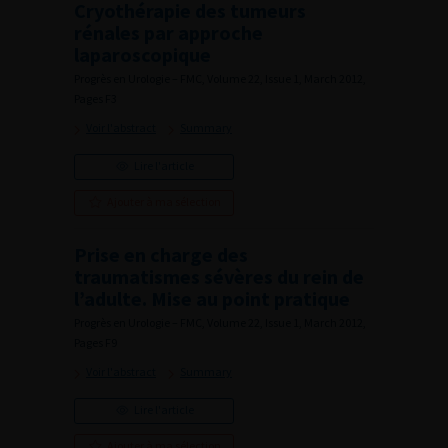
Cryothérapie des tumeurs
rénales par approche
laparoscopique
Progrès en Urologie – FMC, Volume 22, Issue 1, March 2012,
Pages F3
Voir l'abstract
Summary
Lire l'article
Ajouter à ma sélection
Prise en charge des
traumatismes sévères du rein de
l’adulte. Mise au point pratique
Progrès en Urologie – FMC, Volume 22, Issue 1, March 2012,
Pages F9
Voir l'abstract
Summary
Lire l'article
Ajouter à ma sélection