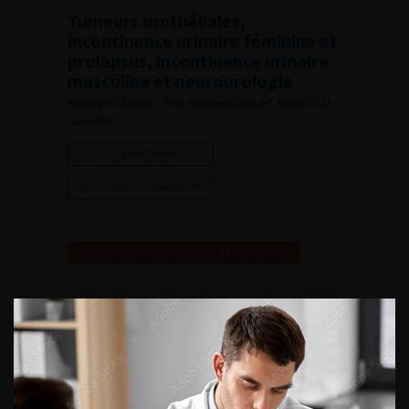
Tumeurs urothéliales,
incontinence urinaire féminine et
prolapsus, incontinence urinaire
masculine et neurourologie
Progrès en Urologie – FMC, Volume 22, Issue 1, March 2012,
Pages F35
Lire l'article
Ajouter à ma sélection
Numéro 1- Volume 22- pp. F1-F38 (Mars 2012)
VOUS POURREZ
ÉGALEMENT AIMER