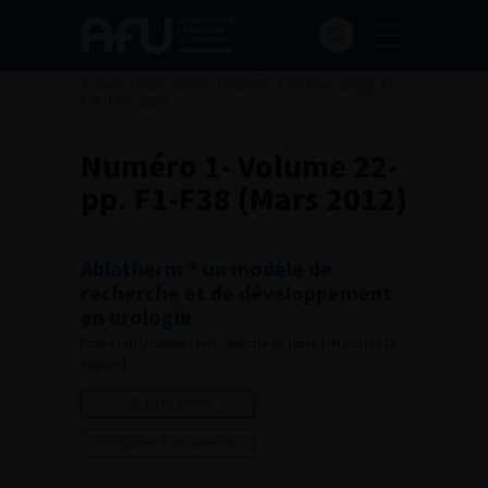
Accueil
>
Publications
>
Numéro 1- Volume 22- pp. F1-
F38 (Mars 2012)
Numéro 1- Volume 22-
pp. F1-F38 (Mars 2012)
Ablatherm ® un modèle de
recherche et de développement
en urologie
Progrès en Urologie – FMC, Volume 22, Issue 1, March 2012,
Pages F1
Lire l'article
Ajouter à ma sélection