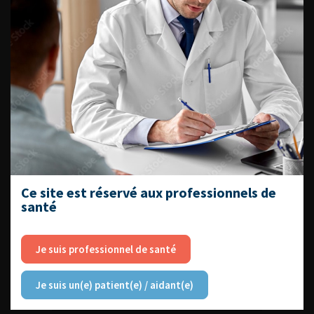
CONTINUER VOTRE
LECTURE
Numéro 4
Numéro 3
Numéro 2
ACCÈS DIRECT
Fiches informations pour vos
patients
Ce site est réservé aux professionnels de
Dernières recommandations
santé
Référentiel du Collège d’Urologie
Je suis professionnel de santé
Espace Accréditation des médecins
Je suis un(e) patient(e) / aidant(e)
Livrets du CFEU pour l'interne