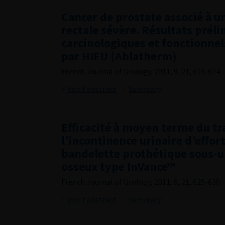
Cancer de prostate associé à u
rectale sévère. Résultats préli
carcinologiques et fonctionnel
par HIFU (Ablatherm)
French Journal of Urology, 2011, 9, 21, 619-624
Voir l'abstract
Summary
Efficacité à moyen terme du t
l’incontinence urinaire d’effor
bandelette prothétique sous-u
osseux type InVance™
French Journal of Urology, 2011, 9, 21, 625-630
Voir l'abstract
Summary