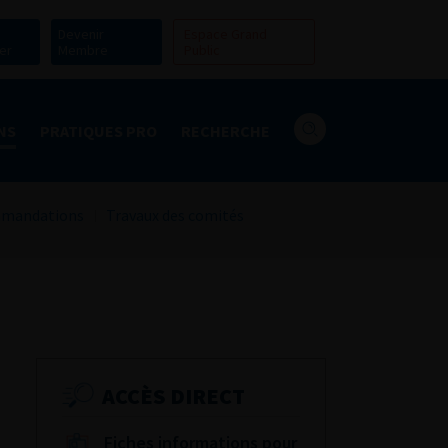
Devenir
Espace Grand
er
Membre
Public
NS
PRATIQUES PRO
RECHERCHE
mandations
Travaux des comités
ACCÈS DIRECT
Fiches informations pour