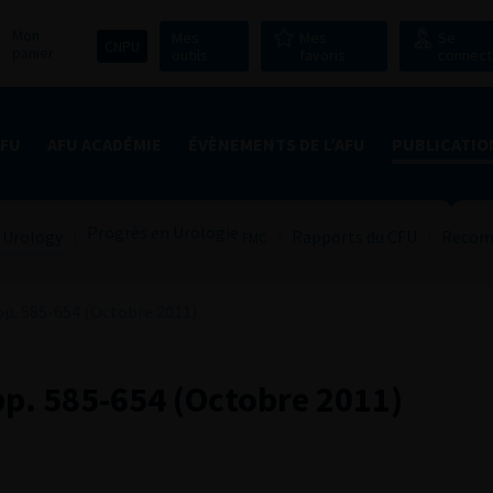
Mon
Mes
Mes
Se
CNPU
panier
outils
favoris
connect
AFU
AFU ACADÉMIE
ÉVÈNEMENTS DE L’AFU
PUBLICATIO
Progrès en Urologie
 Urology
Rapports du CFU
Recom
FMC
p. 585-654 (Octobre 2011)
p. 585-654 (Octobre 2011)