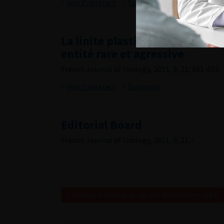
Voir l'abstract
Summary
La linite plastique vésicale pri
entité rare et agressive
French Journal of Urology, 2011, 9, 21, 651-653
Voir l'abstract
Summary
Editorial Board
French Journal of Urology, 2011, 9, 21, i
Numéro 9- Volume 21- pp. 585-654 (Octobre 2011)