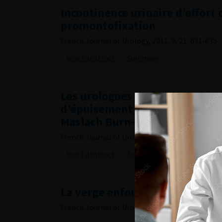
Incontinence urinaire d’effort
promontofixation
French Journal of Urology, 2011, 9, 21, 631-635
Voir l'abstract
Summary
Les urologues en formation on
d’épuisement professionnel ? É
Maslach Burn-out Inventory (
French Journal of Urology, 2011, 9, 21, 636-641
Voir l'abstract
Summary
La verge enfouie congénitale d
French Journal of Urology, 2011, 9, 21, 642-650