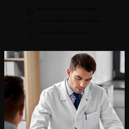
Référentiel du Collège d’Urologie
Espace Accréditation des médecins
Livrets du CFEU pour l'interne
DATES À RETENIR
DU VENDREDI 4 AU SAMEDI 5
SEPTEMBRE 2026
Journée d’andrologie et de
médecine sexuelle 2026