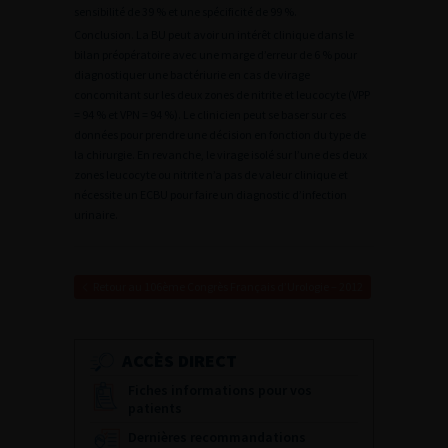
sensibilité de 39 % et une spécificité de 99 %.
Conclusion. La BU peut avoir un intérêt clinique dans le
bilan préopératoire avec une marge d’erreur de 6 % pour
diagnostiquer une bactériurie en cas de virage
concomitant sur les deux zones de nitrite et leucocyte (VPP
= 94 % et VPN = 94 %). Le clinicien peut se baser sur ces
données pour prendre une décision en fonction du type de
la chirurgie. En revanche, le virage isolé sur l’une des deux
zones leucocyte ou nitrite n’a pas de valeur clinique et
nécessite un ECBU pour faire un diagnostic d’infection
urinaire.
Retour au 106ème Congrès Français d’Urologie – 2012
ACCÈS DIRECT
Fiches informations pour vos
patients
Dernières recommandations