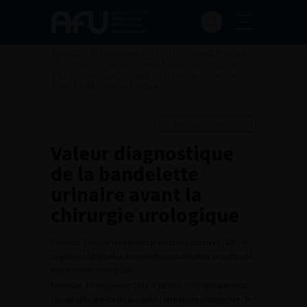
Accueil
>
Les évènements de l’AFU
>
Congrès français
d'Urologie
>
106ème Congrès Français d’Urologie –
2012
>
Valeur diagnostique de la bandelette urinaire
avant la chirurgie urologique
Ajouter à ma sélection
Valeur diagnostique
de la bandelette
urinaire avant la
chirurgie urologique
Objectifs
. Évaluer les valeurs prédictives positives (VPP) et
négatives (VPN) de la bandelette urinaire (BU) avant toute
intervention urologique.
Méthodes
. Entre janvier 2011 et janvier 2012, 630 patients
consécutifs ont été inclus dans cette étude prospective : le