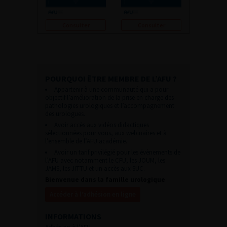
Consulter
Consulter
POURQUOI ÊTRE MEMBRE DE L’AFU ?
Appartenir à une communauté qui a pour
objectif l’amélioration de la prise en charge des
pathologies urologiques et l’accompagnement
des urologues.
Avoir accès aux vidéos didactiques
sélectionnées pour vous, aux webinaires et à
l’ensemble de l’AFU académie.
Avoir un tarif privilégié pour les évènements de
l’AFU avec notamment le CFU, les JOUM, les
JAMS, les JITTU et un accès aux SUC.
Bienvenue dans la famille urologique
Accéder à l’adhésion en ligne
INFORMATIONS