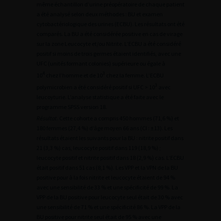
même échantillon d’urine préopératoire de chaque patient
a été analysé selon deux méthodes : BU et examen
cytobactériologique des urines (ECBU). Les résultats ont été
comparés. La BU a été considérée positive en cas de virage
sur la zone Leucocyte et/ou Nitrite. L’ECBU a été considéré
positif si moins de trois germes étaient identifiés, avec une
UFC (unités formant colonies) supérieure ou égale à
4
3
10
chez l’homme et de 10
chez la femme. L’ECBU
3
polymicrobien a été considéré positif si UFC > 10
avec
leucoyturie. L’analyse statistique a été faite avec le
programme SPSS version 18.
Résultat
. Cette cohorte a compris 450 hommes (71,6 %) et
180 femmes (27,4 %) d’âge moyen 66 ans (CI : ±13). Les
résultats étaient les suivants pour la BU : nitrite positif dans
21 (3,3 %) cas, leucocyte positif dans 119 (18,9 %) ;
leucocyte positif et nitrite positif dans 18 (2,9 %) cas. L’ECBU
était positif dans 51 cas (8,1 %). Les VPP et la VPN de la BU
positive pour à la fois nitrite et leucocyte étaient de 94 %
avec une sensibilité de 33 % et une spécificité de 99 %. La
VPP de la BU positive pour leucocyte seul était de 30 % avec
une sensibilité de 71 % et une spécificité 86 %. La VPP de la
BU positive pour nitrite seul était de 95 % avec une