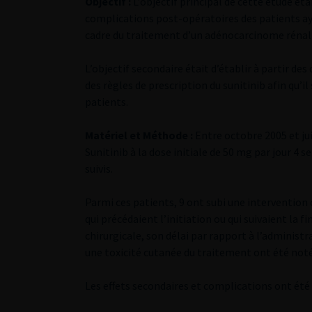
Objectif :
L’objectif principal de cette étude étai
complications post-opératoires des patients aya
cadre du traitement d’un adénocarcinome rénal
L’objectif secondaire était d’établir à partir de
des règles de prescription du sunitinib afin qu’il
patients.
Matériel et Méthode :
Entre octobre 2005 et ju
Sunitinib à la dose initiale de 50 mg par jour 4
suivis.
Parmi ces patients, 9 ont subi une intervention 
qui précédaient l’initiation ou qui suivaient la 
chirurgicale, son délai par rapport à l’administ
une toxicité cutanée du traitement ont été noté
Les effets secondaires et complications ont été 