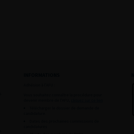
INFORMATIONS
Adhésion à l’AFU :
s
Vous souhaitez connaître la procédure pour
devenir membre de l’AFU,
cliquez sur ce lien
Télécharger le dossier de demande de
candidature.
Dates des prochaines commissions de
candidatures
s