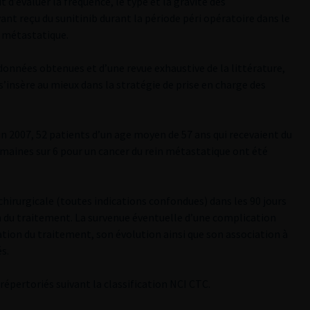
t d’évaluer la fréquence, le type et la gravité des
nt reçu du sunitinib durant la période péri opératoire dans le
 métastatique.
s données obtenues et d’une revue exhaustive de la littérature,
 s’insère au mieux dans la stratégie de prise en charge des
in 2007, 52 patients d’un age moyen de 57 ans qui recevaient du
 semaines sur 6 pour un cancer du rein métastatique ont été
chirurgicale (toutes indications confondues) dans les 90 jours
fin du traitement. La survenue éventuelle d’une complication
ration du traitement, son évolution ainsi que son association à
s.
répertoriés suivant la classification NCI CTC.