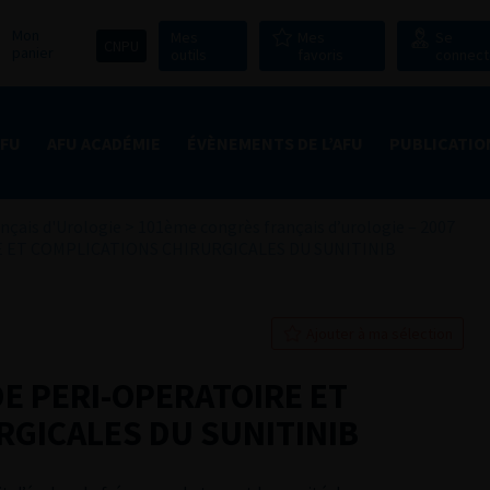
Mon
Mes
Mes
Se
CNPU
panier
outils
favoris
connect
AFU
AFU ACADÉMIE
ÉVÈNEMENTS DE L’AFU
PUBLICATIO
nçais d'Urologie
>
101ème congrès français d’urologie – 2007
 ET COMPLICATIONS CHIRURGICALES DU SUNITINIB
Ajouter à ma sélection
DE PERI-OPERATOIRE ET
RGICALES DU SUNITINIB