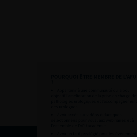
POURQUOI ÊTRE MEMBRE DE L’AFU
?
Appartenir à une communauté qui a pour
objectif l’amélioration de la prise en charge de
pathologies urologiques et l’accompagnement
des urologues.
Avoir accès aux vidéos didactiques
sélectionnées pour vous, aux webinaires et à
l’ensemble de l’AFU académie.
Avoir un tarif privilégié pour les évènement