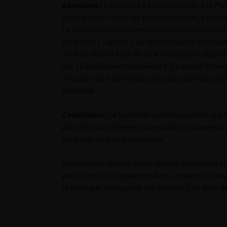
Résultats :
Parmi les 52 patients suivis, 9 (17%
chirurgicaux. Parmi ces patients opérés, 4 prése
La répartition des interventions était la suivante 
générale : 1 ; autre : 2. Le délai moyen d’interrup
délai de reprise était de 19,8 (0-55) jours. Quat
des 11 procédures réalisées il n’y a eu que 2 com
nécroses sont survenues chez des patients prés
Sunitinib.
Conclusion :
Le Sunitinib semble montrer une fa
patients qui présentent une toxicité cutanée ant
retard de cicatrisation sévère.
En l’absence de références dans la littérature 
pour l’instant la prudence. Ainsi, le sunitinib de
la chirurgie, Aux vues de ces résultats, ce délai 