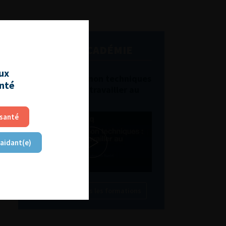
L'AFU ACADÉMIE
aux
Compétences non techniques
anté
: comment les travailler au
quotidien ?
 santé
 aidant(e)
Découvrir toutes les formations