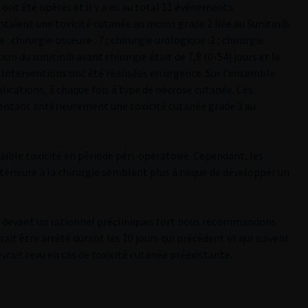
) ont été opérés et il y a eu au total 11 événements
ntaient une toxicité cutanée au moins grade 2 liée au Sunitinib.
: chirurgie osseuse : 7 ; chirurgie urologique :2 ; chirurgie
tion du sunitinib avant chirurgie était de 7,8 (0-54) jours et le
re Interventions ont été réalisées en urgence. Sur l’ensemble
plications, à chaque fois à type de nécrose cutanée. Ces
entant antérieurement une toxicité cutanée grade 3 au
ible toxicité en période péri-opératoire. Cependant, les
érieure à la chirurgie semblent plus à risque de développer un
et devant un rationnel précliniques fort nous recommandons
vrait être arrêté durant les 10 jours qui précédent et qui suivent
devrait revu en cas de toxicité cutanée préexistante.