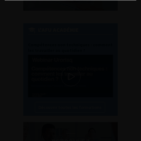
L'AFU ACADÉMIE
Compétences non techniques : comment
les travailler au quotidien ?
Découvrir toutes les formations