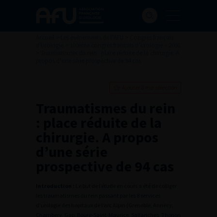
Accueil
>
Les évènements de l’AFU
>
Congrès français
d'Urologie
>
100ème congrès français d’urologie – 2006
>
Traumatismes du rein : place réduite de la chirurgie. A
propos d’une série prospective de 94 cas
Ajouter à ma sélection
Traumatismes du rein
: place réduite de la
chirurgie. A propos
d’une série
prospective de 94 cas
Introduction :
Le but de l’étude en cours a été de colliger
les traumatismes du rein passant par les 8 services
d’urologie des hopitaux de l’arc Alpin (Grenoble, Annecy,
Chambery, Gap, Bourg-Saint-Maurice, Sallanches, Thonon