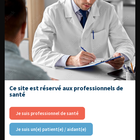
DATES À RETENIR
DU VENDREDI 4 AU SAMEDI 5
SEPTEMBRE 2026
Journée d’andrologie et de
médecine sexuelle 2026
Ce site est réservé aux professionnels de
santé
Je suis professionnel de santé
ENQUÊTES DE PRATIQUES
EN UROLOGIE
Je suis un(e) patient(e) / aidant(e)