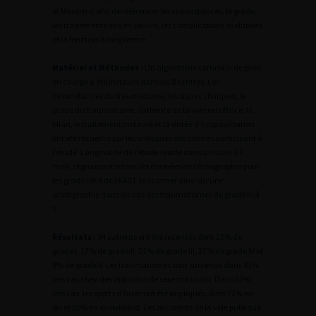
et Moutiers) afin de référencer les circonstances, le grade,
les traitements mis en oeuvre, les complications évolutives
et la fonction à long terme.
Matériel et Méthodes :
Un algorithme commun de prise
en charge a été instauré dans les 8 centres. Les
circonstances du traumatisme, les signes cliniques, le
grade du traumatisme, l’atteinte de la voie excrétrice, le
bilan, le traitement instauré et la durée d’hospitalisation
ont été recueillis par les urologues des centres participant à
l’étude. L’originalité de l’étude réside dans un suivi à 6
mois, regroupant les seules données de l’échographie pour
les grade I et II de l’AAST, le scanner ainsi qu’une
scintigraphie dans les cas des traumatismes de grade III à
V.
Résultats :
94 patients ont été recensés dont 23% de
grade I, 17% de grade II, 21% de grade III, 27% de grade IV et
8% de grade V. Les traumatismes sont survenus dans 81%
des cas chez des individus de sexe masculin. Dans 63%
des cas, les sports d’hiver ont été impliqués, dont 71% en
ski et 25% en snowboard. Les accidents de la voie publique