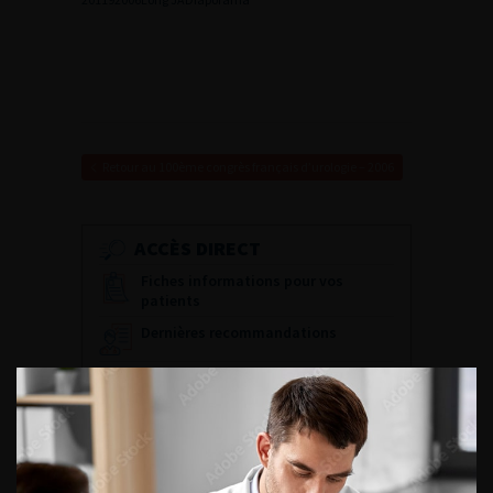
Retour au 100ème congrès français d’urologie – 2006
ACCÈS DIRECT
Fiches informations pour vos
patients
Dernières recommandations
Référentiel du Collège d’Urologie
Espace Accréditation des médecins
Livrets du CFEU pour l'interne