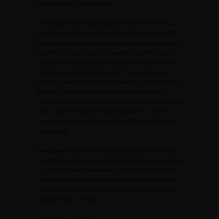
ont représenté 12 % des causes.
Le côté gauche était le plus souvent atteint : 57% des cas.
De ce côté, une lésion splénique était présente dans 25%
des cas sans lien significatif avec le grade traumatique. Un
traitement conservateur a été possible dans 95 % des cas
avec une surveillance chez 85% des patients. Des sondes
urétérales JJ ont été montées dans 7 cas, uniquement
pour des grades IV compliqués de sepsis ou d’extravasation
prolongée. Trois drainages d’uro-hématome ont été
nécessaires. Une néphrectomie a été nécessaire dans 5 cas
dont 1 pour hémostase et 4 pour des grades V. La durée
moyenne d’hospitalisation a été de 11,5 jours. Il n’y a eu
aucun décès.
Conclusion :
L’observatoire des traumatismes du rein de
l’arc Alpin a permis de recueillir des données concernant 94
cas. Un traitement conservateur a été possible dans 95%.
Ces données confirment que la référence reste l’attitude
conservatrice avec surveillance sauf en cas de lésions du
pédicule rénal ou de sepsis
2
01192006Long JA
Diaporama