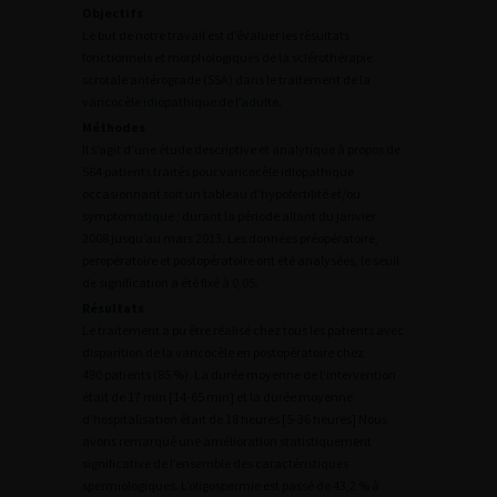
Objectifs
Le but de notre travail est d’évaluer les résultats
fonctionnels et morphologiques de la sclérothérapie
scrotale antérograde (SSA) dans le traitement de la
varicocèle idiopathique de l’adulte.
Méthodes
Il s’agit d’une étude descriptive et analytique à propos de
564 patients traités pour varicocèle idiopathique
occasionnant soit un tableau d’hypofertilité et/ou
symptomatique ; durant la période allant du janvier
2008 jusqu’au mars 2013. Les données préopératoire,
peropératoire et postopératoire ont été analysées, le seuil
de signification a été fixé à 0,05.
Résultats
Le traitement a pu être réalisé chez tous les patients avec
disparition de la varicocèle en postopératoire chez
480 patients (85 %). La durée moyenne de l’intervention
était de 17 min [14-65 min] et la durée moyenne
d’hospitalisation était de 18 heures [5-36 heures] Nous
avons remarqué une amélioration statistiquement
significative de l’ensemble des caractéristiques
spermiologiques. L’oligospermie est passé de 43,2 % à