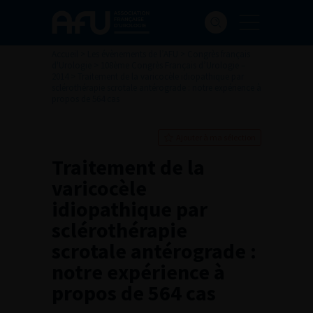
Accueil
>
Les évènements de l’AFU
>
Congrès français
d'Urologie
>
108ème Congrès Français d’Urologie –
2014
>
Traitement de la varicocèle idiopathique par
sclérothérapie scrotale antérograde : notre expérience à
propos de 564 cas
Ajouter à ma sélection
Traitement de la
varicocèle
idiopathique par
sclérothérapie
scrotale antérograde :
notre expérience à
propos de 564 cas