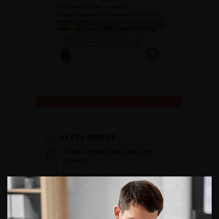
Retour au 108ème Congrès Français d’Urologie – 2014
ACCÈS DIRECT
Fiches informations pour vos
patients
Dernières recommandations
Référentiel du Collège d’Urologie
Espace Accréditation des médecins