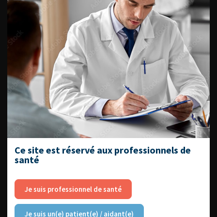
Livrets du CFEU pour l'interne
DATES À RETENIR
DU VENDREDI 4 AU SAMEDI 5
SEPTEMBRE 2026
Journée d’andrologie et de
Ce site est réservé aux professionnels de
médecine sexuelle 2026
santé
Je suis professionnel de santé
ENQUÊTES DE PRATIQUES
Je suis un(e) patient(e) / aidant(e)