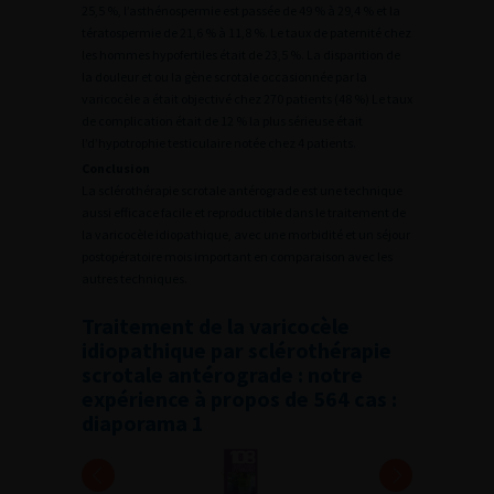
25,5 %, l’asthénospermie est passée de 49 % à 29,4 % et la
tératospermie de 21,6 % à 11,8 %. Le taux de paternité chez
les hommes hypofertiles était de 23,5 %. La disparition de
la douleur et ou la gène scrotale occasionnée par la
varicocèle a était objectivé chez 270 patients (48 %) Le taux
de complication était de 12 % la plus sérieuse était
l’d’hypotrophie testiculaire notée chez 4 patients.
Conclusion
La sclérothérapie scrotale antérograde est une technique
aussi efficace facile et reproductible dans le traitement de
la varicocèle idiopathique, avec une morbidité et un séjour
postopératoire mois important en comparaison avec les
autres techniques.
Traitement de la varicocèle
idiopathique par sclérothérapie
scrotale antérograde : notre
expérience à propos de 564 cas :
diaporama 1