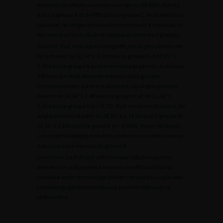
injection de cellules souches autologues (80 000 cell/mL)
dans le groupe A et de PBS dans le groupe C. Huit semaines
plus tard, les angles péniens furent mesurés à nouveau, la
fonction érectile évaluée et comparée entre les 2 groupes.
Résultat
. Huit mois après l’allogreffe, les angles péniens de
face étaient de 26,54° ± 4,09 dans le groupe C et 23,85° ±
2,99 dans le groupe A avant remodelage pénien, et aucune
différence n’était observée entre les deux groupes.
Immédiatement après le traitement, les angles péniens
étaient de 14,34° ± 3,48 dans le groupe C et de 11,76° ±
2,60 dans le groupe A (
p
= 0,55). Huit semaines plus tard, les
angles péniens étaient de 28,32° ± 2,74 dans le C groupe et
12,36° ± 1,645 dans le group A (
p
= 0,0005, Mann-Whitney).
L’analyse histologique révèle la présence de néovaisseaux
dans la plaque des rats du groupe A.
Conclusion
. La thérapie cellulaire par cellules souches
dérivées des adipocytes a montré une efficacité sur la
courbure après remodelage pénien comparé à un placebo.
La néoangiogenèse intraplaque pourrait expliquer ce
phénomène.