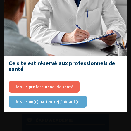
DU VENDREDI 4 AU SAMEDI 5
SEPTEMBRE 2026
Journée d’andrologie et de
médecine sexuelle 2026
Ce site est réservé aux professionnels de
santé
ENQUÊTES DE PRATIQUES
EN UROLOGIE
Je suis professionnel de santé
Je suis un(e) patient(e) / aidant(e)
L'AFU ACADÉMIE