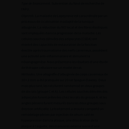
Type de financement
. Subvention du fond de recherche de
l’AFU.
Objectifs
. La maladie de Lapeyronie est caractérisée par un
processus de cicatrisation inadapté de la tunique
albuginée. La réduction du NO local et des fibres élastiques
sont impliquées dans la progression de la maladie. Les
cellules souches dérivées des adipocytes (CSDA) ont
montré des capacités de restauration de la fonction
érectile après traumatisme des nerfs caverneux, possèdent
une activité anti-inflammatoire et stimulent la
néoangiogenèse. Nous présentons les résultats d’une étude
de thérapie cellulaire sur un model de rat.
Méthodes
. Une allogreffe d’albuginée de corps caverneux de
10 × 2 mm a été pratiquée sur 20 rat Spague-Dawley. Deux
mois plus tard, les rats furent randomisé en deux groupes
de dix rats (groupe C et A). Les cellules souches dérivées des
adipocytes furent prélevées chez les rats du groupe A, et les
angles péniens furent mesurés dans les deux groupes sous
érection artificielle. Le traitement a ensuite comporté un
remodelage pénien par injection de sérum salé en
hyperpression dans la plaque, une dilacération de la
plaque à l’aiguille, des manuvres externe suivie d’une