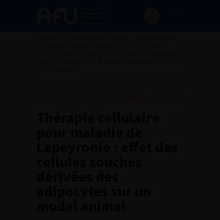
Accueil
>
Les évènements de l’AFU
>
Congrès français
d'Urologie
>
106ème Congrès Français d’Urologie –
2012
>
Thérapie cellulaire pour maladie de Lapeyronie :
effet des cellules souches dérivées des adipocytes sur un
model animal.
Ajouter à ma sélection
Thérapie cellulaire
pour maladie de
Lapeyronie : effet des
cellules souches
dérivées des
adipocytes sur un
model animal.