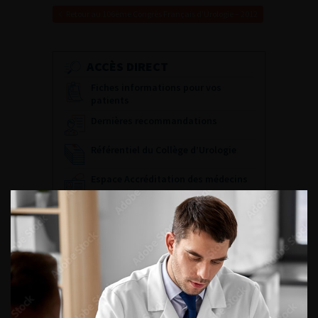
Retour au 106ème Congrès Français d’Urologie – 2012
ACCÈS DIRECT
Fiches informations pour vos
patients
Dernières recommandations
Référentiel du Collège d’Urologie
Espace Accréditation des médecins
Livrets du CFEU pour l'interne
DATES À RETENIR