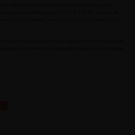
ent une valeur significativement plus élevée. La survie
e la période étudiée, passant de 72 % à 79 %. Le cancer du
evée de tous les cancers, semblable à celle des cancers de la
e fois des estimations précises à grande échelle de la survie
 population, et permet des comparaisons avec les autres pays.
006