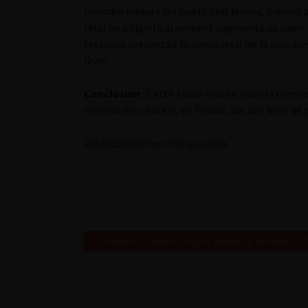
moindre mesure les sujets plus jeunes, présentai
relative a significativement augmenté au cours d
testicule présentait la survie relative la plus él
lèvre.
Conclusion :
Cette étude fournit pour la premièr
relative des cancers, en France, sur une base de
2
058a2006Velten M
Diaporama
Retour au 100ème congrès français d’urologie – 2