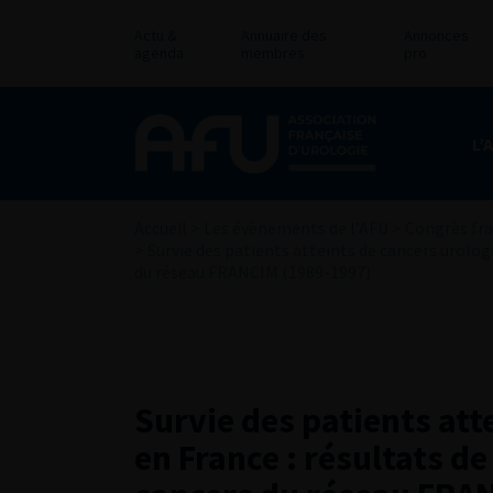
Actu &
Annuaire des
Annonces
agenda
membres
pro
L’
Accueil
>
Les évènements de l’AFU
>
Congrès fra
>
Survie des patients atteints de cancers urologi
du réseau FRANCIM (1989-1997)
Survie des patients att
en France : résultats de