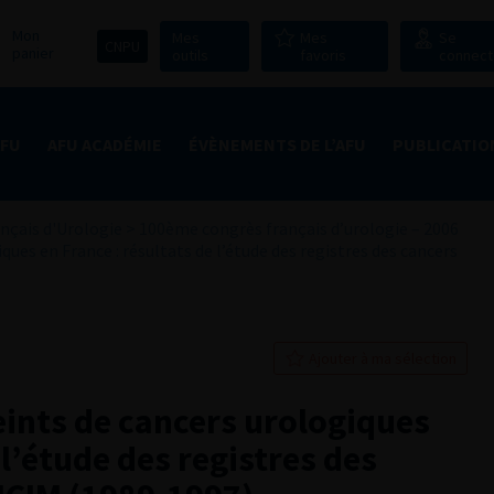
Mon
Mes
Mes
Se
CNPU
panier
outils
favoris
connect
AFU
AFU ACADÉMIE
ÉVÈNEMENTS DE L’AFU
PUBLICATIO
nçais d'Urologie
>
100ème congrès français d’urologie – 2006
ques en France : résultats de l’étude des registres des cancers
Ajouter à ma sélection
eints de cancers urologiques
 l’étude des registres des