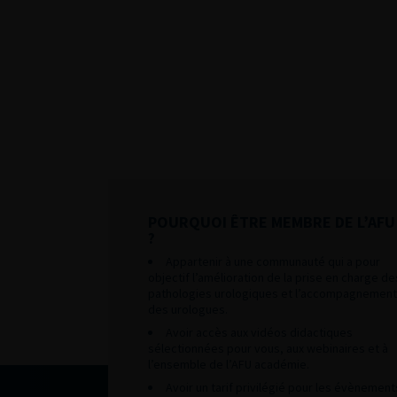
POURQUOI ÊTRE MEMBRE DE L’AFU
?
Appartenir à une communauté qui a pour
objectif l’amélioration de la prise en charge de
pathologies urologiques et l’accompagnement
des urologues.
Avoir accès aux vidéos didactiques
sélectionnées pour vous, aux webinaires et à
l’ensemble de l’AFU académie.
Avoir un tarif privilégié pour les évènement