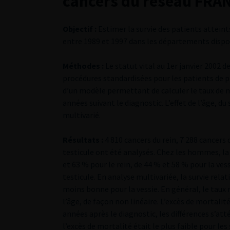
cancers du réseau FRA
Objectif :
Estimer la survie des patients atteints 
entre 1989 et 1997 dans les départements dispos
Méthodes :
Le statut vital au 1er janvier 2002 d
procédures standardisées pour les patients de plu
d’un modèle permettant de calculer le taux de mo
années suivant le diagnostic. L’effet de l’âge, d
multivarié.
Résultats :
4 810 cancers du rein, 7 288 cancers 
testicule ont été analysés. Chez les hommes, la 
et 63 % pour le rein, de 44 % et 58 % pour la ves
testicule. En analyse multivariée, la survie rel
moins bonne pour la vessie. En général, le taux 
l’âge, de façon non linéaire. L’excès de mortali
années après le diagnostic, les différences s’at
l’excès de mortalité était le plus faible pour les