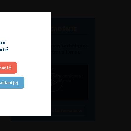
L'AFU ACADÉMIE
aux
Compétences non techniques
anté
: comment les travailler au
quotidien ?
 santé
 aidant(e)
Découvrir toutes les formations