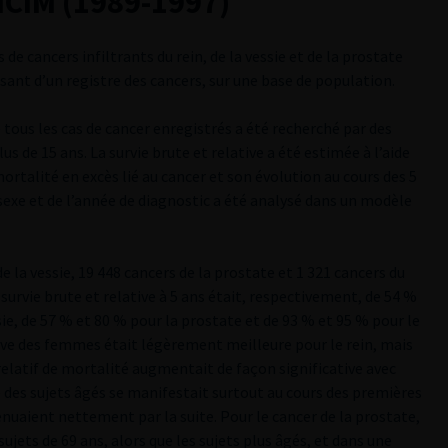
NCIM (1989-1997)
de cancers infiltrants du rein, de la vessie et de la prostate
ant d’un registre des cancers, sur une base de population.
e tous les cas de cancer enregistrés a été recherché par des
s de 15 ans. La survie brute et relative a été estimée à l’aide
rtalité en excès lié au cancer et son évolution au cours des 5
u sexe et de l’année de diagnostic a été analysé dans un modèle
de la vessie, 19 448 cancers de la prostate et 1 321 cancers du
survie brute et relative à 5 ans était, respectivement, de 54 %
sie, de 57 % et 80 % pour la prostate et de 93 % et 95 % pour le
ative des femmes était légèrement meilleure pour le rein, mais
relatif de mortalité augmentait de façon significative avec
té des sujets âgés se manifestait surtout au cours des premières
ténuaient nettement par la suite. Pour le cancer de la prostate,
 sujets de 69 ans, alors que les sujets plus âgés, et dans une