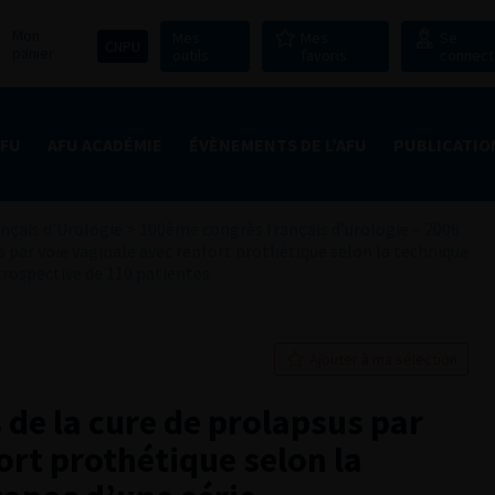
Mon
Mes
Mes
Se
CNPU
panier
outils
favoris
connect
AFU
AFU ACADÉMIE
ÉVÈNEMENTS DE L’AFU
PUBLICATIO
nçais d'Urologie
>
100ème congrès français d’urologie – 2006
s par voie vaginale avec renfort prothétique selon la technique
étrospective de 110 patientes
Ajouter à ma sélection
 de la cure de prolapsus par
ort prothétique selon la