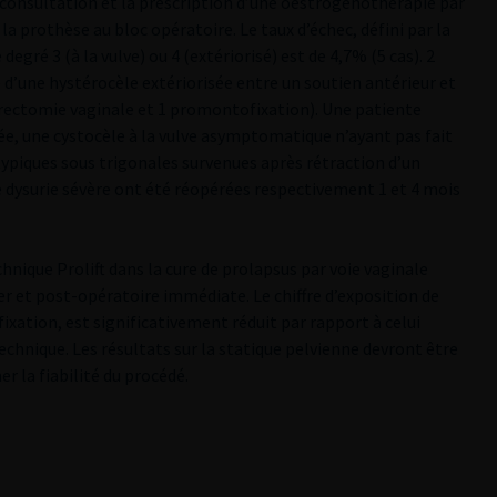
 consultation et la prescription d’une oestrogénothérapie par
 la prothèse au bloc opératoire. Le taux d’échec, défini par la
gré 3 (à la vulve) ou 4 (extériorisé) est de 4,7% (5 cas). 2
 d’une hystérocèle extériorisée entre un soutien antérieur et
érectomie vaginale et 1 promontofixation). Une patiente
ée, une cystocèle à la vulve asymptomatique n’ayant pas fait
atypiques sous trigonales survenues après rétraction d’un
ne dysurie sévère ont été réopérées respectivement 1 et 4 mois
chnique Prolift dans la cure de prolapsus par voie vaginale
er et post-opératoire immédiate. Le chiffre d’exposition de
xation, est significativement réduit par rapport à celui
chnique. Les résultats sur la statique pelvienne devront être
r la fiabilité du procédé.