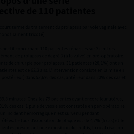
propos d’une série
ective de 110 patientes
s à court terme du traitement du prolapsus par voie vaginale avec
e monofilament tricoté)
trospectif concernant 110 patientes réparties sur 3 centres.
lément de prolapsus de degré 3 (à la vulve) en pré-opératoire.
nts de chirurgie pour prolapsus. 31 patientes (28,1%) ont un
ientes est de 62,3 ans. L’intervention consiste en la mise en
 + postérieur) dans 53,6% des cas, antérieur dans 20% des cas et
89,8 minutes. Chez les 79 patientes ayant encore leur utérus,
 81% des cas. 1 plaie de vessie est constatée en per-opératoire
ucun incident hémorragique n’est survenu pendant
ôlées. Le taux d’exposition de plaque est de 4,7% (5 cas) et le
tientes présentant une exposition du treillis, la cicatrisation