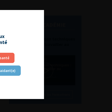
L'AFU ACADÉMIE
aux
Compétences non techniques
anté
: comment les travailler au
quotidien ?
 santé
 aidant(e)
Découvrir toutes les formations