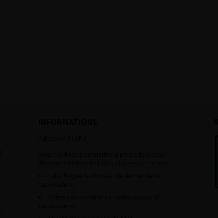
INFORMATIONS
Adhésion à l’AFU :
s
Vous souhaitez connaître la procédure pour
devenir membre de l’AFU,
cliquez sur ce lien
Télécharger le dossier de demande de
candidature.
Dates des prochaines commissions de
candidatures
s