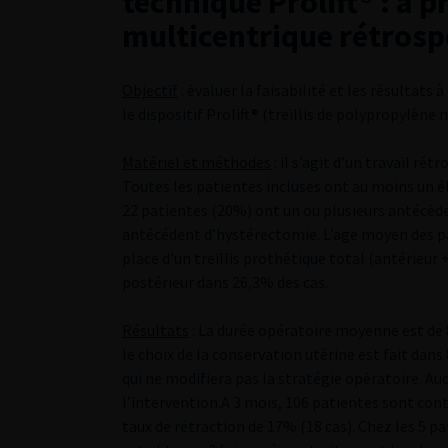
technique Prolift® : a 
multicentrique rétrosp
Objectif
: évaluer la faisabilité et les résultat
le dispositif Prolift® (treillis de polypropylèn
Matériel et méthodes
: il s’agit d’un travail ré
Toutes les patientes incluses ont au moins un é
22 patientes (20%) ont un ou plusieurs antécéde
antécédent d’hystérectomie. L’age moyen des pat
place d’un treillis prothétique total (antérieur
postérieur dans 26,3% des cas.
Résultats
: La durée opératoire moyenne est de 
le choix de la conservation utérine est fait dans
qui ne modifiera pas la stratégie opératoire. A
l’intervention.A 3 mois, 106 patientes sont contr
taux de rétraction de 17% (18 cas). Chez les 5 pa