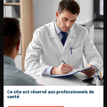
Fiches informations pour vos
patients
Dernières recommandations
Référentiel du Collège d’Urologie
Espace Accréditation des médecins
Livrets du CFEU pour l'interne
DATES À RETENIR
Ce site est réservé aux professionnels de
santé
DU VENDREDI 4 AU SAMEDI 5
SEPTEMBRE 2026
Journée d’andrologie et de