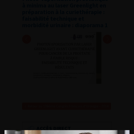
à minima au laser Greenlight en
préparation à la curiethérapie :
faisabilité technique et
morbidité urinaire : diaporama 1
Retour au 108ème Congrès Français d’Urologie – 2014
ACCÈS DIRECT