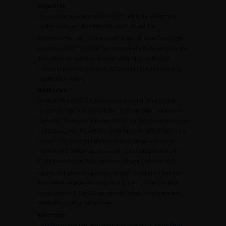
Objectifs
La curiethérapie prostatique (CuT) est habituellement
contre-indiquée si obstruction prostatique. La
®
désobstruction par photovaporisation au laser Greenlight
a minima (PVPm) avant CuT permet-elle de lever la contre-
indication sans altérer la dosimétrie ? L’objectif était
d’évaluer prospectivement : sa faisabilité technique et la
morbidité urinaire.
Méthodes
De 04/2009 à 02/2014, 28 patients ayant un CaP (faible
risque : 27/28) avec score IPSS > 15 et/ou débit maximum
(Qmax) < 15 mL/s ont eu une PVPm. Après 3-4 semaines, les
patients ayant une amélioration fonctionnelle (IPSS < 15 ou
Qmax > 15) étaient éligibles à la CuT (programmée au
minimum 3 semaines plus tard) : ceci a été possible pour
27/28 patients (96,4 %), âge moy. 66 ans, PSA moy. 6,9
3
ng/mL, vol. prostatique moy. 50 cm
. Le suivi mictionnel
était effectué prospectivement à 1, 3 et 12 mois par IPSS.
Les questions 3, 5 et 6 (concernant l’obstruction) étaient
analysées indépendamment.
Résultats
La PVPm a permis une amélioration significative de 60 %