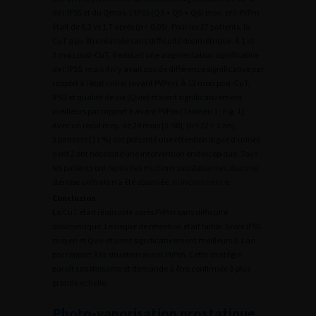
de l’IPSS et du Qmax. L’IPSS (Q3 + Q5 + Q6) moy. pré-PVPm
était de 6,3 vs 1,7 après (
p
< 0,05). Pour les 27 patients, la
CuT a pu être réalisée sans difficulté dosimétrique. À 1 et
3 mois post-CuT, il existait une augmentation significative
de l’IPSS, mais il n’y avait pas de différence significative par
rapport à l’état initial (avant PVPm). À 12 mois post-CuT,
IPSS et qualité de vie (Qvie) étaient significativement
meilleurs par rapport à avant PVPm (Tableau 1 ; Fig. 1).
Avec un recul moy. de 28 mois [3-58], (
n
= 22 > 1 an),
3 patients (11 %) ont présenté une rétention aiguë d’urines
dont 2 ont nécessité une intervention endoscopique. Tous
les patients ont repris des mictions satisfaisantes. Aucune
sténose urétrale n’a été observée, ni incontinence.
Conclusion
La CuT était réalisable après PVPm sans difficulté
dosimétrique. Le risque de rétention était faible. Score IPSS
moyen et Qvie étaient significativement meilleurs à 1 an
par rapport à la situation avant PVPm. Cette stratégie
paraît satisfaisante et demande à être confirmée à plus
grande échelle.
Photo-vaporisation prostatique