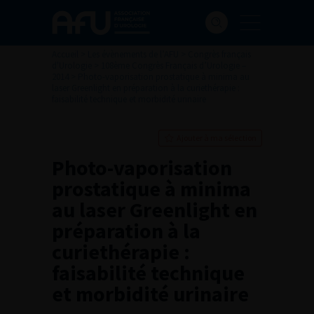
Accueil
>
Les évènements de l’AFU
>
Congrès français
d'Urologie
>
108ème Congrès Français d’Urologie –
2014
>
Photo-vaporisation prostatique à minima au
laser Greenlight en préparation à la curiethérapie :
faisabilité technique et morbidité urinaire
Ajouter à ma sélection
Photo-vaporisation
prostatique à minima
au laser Greenlight en
préparation à la
curiethérapie :
faisabilité technique
et morbidité urinaire