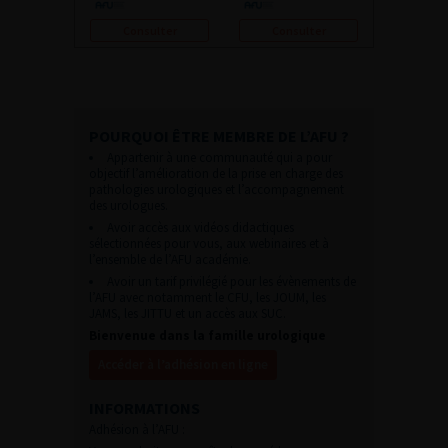
Consulter
Consulter
POURQUOI ÊTRE MEMBRE DE L’AFU ?
Appartenir à une communauté qui a pour
objectif l’amélioration de la prise en charge des
pathologies urologiques et l’accompagnement
des urologues.
Avoir accès aux vidéos didactiques
sélectionnées pour vous, aux webinaires et à
l’ensemble de l’AFU académie.
Avoir un tarif privilégié pour les évènements de
l’AFU avec notamment le CFU, les JOUM, les
JAMS, les JITTU et un accès aux SUC.
Bienvenue dans la famille urologique
Accéder à l’adhésion en ligne
INFORMATIONS
Adhésion à l’AFU :