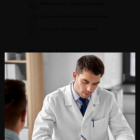
Référentiel du Collège d’Urologie
Espace Accréditation des médecins
Livrets du CFEU pour l'interne
DATES À RETENIR
DU VENDREDI 4 AU SAMEDI 5
SEPTEMBRE 2026
Journée d’andrologie et de
médecine sexuelle 2026