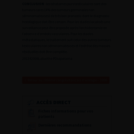
CONCLUSION
: les tératomes purs testiculaires sont des
tumeurs rares (4% des tumeurs germinales non
séminomateuses) de très bon pronostic dont le diagnostic
histologique doit être certain. Pour les stades localisés une
surveillance peut être proposée après l’orchidectomie en
l’absence d’embols vasculaires. Pour les stades
métastatiques, le traitement suit celui des autres tumeurs
testiculaires non séminomateuses et l’exérèse des masses
résiduelles doit être complète.
2
01342006Labarthe P
Diaporama
Retour au 100ème congrès français d’urologie – 2006
ACCÈS DIRECT
Fiches informations pour vos
patients
Dernières recommandations