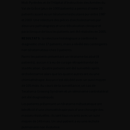
Midi-Pyrénées et de l’Hôpital d’Instruction des Armées du
Val de Grâce (plus de 1000 patients) a permis d’isoler 20
patients ayant eu un tératome testiculaire pur entre 1987
et 2003. Une relecture des pièces d’orchidectomies par
deux uro-pathologistes et une réévaluation clinique et
paraclinique de tous les patients ont été réalisées en 2005.
RESULTATS
: la relecture histologique a confirmé le
diagnostic chez 17 patients, mais a révélé des contingents
non tératomateux chez 3 patients.
Parmi les patients présentant un tératome localisé (8
patients), aucun n’a eu de curage rétropéritonéal de
stadification. Quatre patients ont été surveillés après
orchidectomie alors que les quatre autres ont eu une
chimiothérapie. Aucun n’est décédé avec un suivi moyen
de 105 mois. Au cours de la surveillance, un cas de
Teratoma Growing Syndrom et un séminome controlatéral
ont été diagnostiqués.
Les patients présentant un tératome métastatique ont
bénéficié d’une chimiothérapie puis d’une chirurgie des
masses résiduelles : ils sont tous vivants avec un suivi
moyen de 149 mois. Un seul patient a eu une rechute
pulmonaire non évolutive.