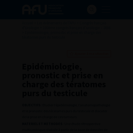
Accueil
>
Les évènements de l’AFU
>
Congrès français
d'Urologie
>
100ème congrès français d’urologie – 2006
>
Epidémiologie, pronostic et prise en charge des
tératomes purs du testicule
Ajouter à ma sélection
Epidémiologie,
pronostic et prise en
charge des tératomes
purs du testicule
OBJECTIFS
: Etudier l’épidémiologie, l’anatomopathologie
et le pronostic des tératomes purs du testicule et discuter
de la prise en charge de ces tumeurs
MATERIEL ET METHODES
: Une étude rétrospective
multicentrique réalisée à partir de la base de données de