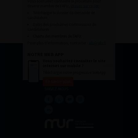
Vous souhaitez connaître la procédure pour
devenir membre de l’AFU,
cliquez sur ce lien
Télécharger le dossier de demande de
candidature.
Dates des prochaines commissions de
candidatures
Charte des membres de l’AFU.
Pour plus d’information, contacter :
afu@afu.fr
NOTRE WEB APP
Vous souhaitez consulter le site
internet sur mobile ?
Télécharger notre progressive WebApp.
En savoir plus
SUIVEZ-NOUS