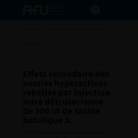
Accueil
>
Les évènements de l’AFU
>
Congrès français
d'Urologie
>
100ème congrès français d’urologie – 2006
>
Effets secondaire des vessies hyperactives rebelles par
injection intra détrusorienne de 300 UI de toxine
botulique A.
Ajouter à ma sélection
Effets secondaire des
vessies hyperactives
rebelles par injection
intra détrusorienne
de 300 UI de toxine
botulique A.
OBJECTIF: Evaluer le taux de rétention post opératoire