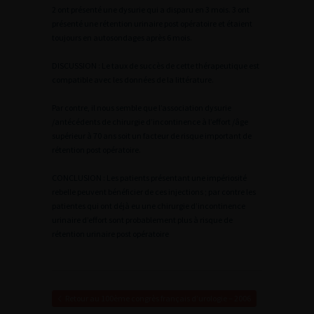
2 ont présenté une dysurie qui a disparu en 3 mois. 3 ont
présenté une rétention urinaire post opératoire et étaient
toujours en autosondages après 6 mois.
DISCUSSION : Le taux de succès de cette thérapeutique est
compatible avec les données de la
littérature.
Par contre, il nous semble que l’association dysurie
/antécédents de chirurgie d’incontinence à l’effort /âge
supérieur à 70 ans soit un facteur de risque important de
rétention post opératoire.
CONCLUSION : Les patients présentant une impériosité
rebelle peuvent bénéficier de ces injections ; par contre les
patientes qui ont déjà eu une chirurgie d’incontinence
urinaire d’effort sont probablement plus à risque de
rétention urinaire post opératoire
Retour au 100ème congrès français d’urologie – 2006