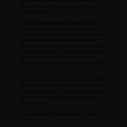
après traitement par Botox® intra détrusorien de
l’hyperactivité vésicale non neurologique rebelle au
traitement médical.
METHODES : 30 patients traités par 300unités de Toxine
Botullique A intra détrusorienne en 30 sites pour vessie
hyperactive et/ou impériosité mictionnelle invalidante, ont
été étudiés rétrospectivement. Nous avons exclu les
patients porteurs de maladie ou d’anomalie neurologique.
L’évaluation a eu lieu à 3, 6, 9 et 12 mois post opératoire par
interrogatoire, catalogue mictionnel, score Mesure
Handicap Urinaire (MHU) et amélioration de la qualité de
vie.
RESULTATS : A 3 mois post opératoire, 27/30 patients (90%)
sont améliorés, avec un score MHU qui, de 18-21 en pré-
opératoire, est abaissé à 4. Ce résultat est stable à 6 mois. 8
patients surveillés jusqu’à 12 mois post opératoire sont
toujours améliorés.
Les complications mictionnelles précoces ont concerné 5
patients :