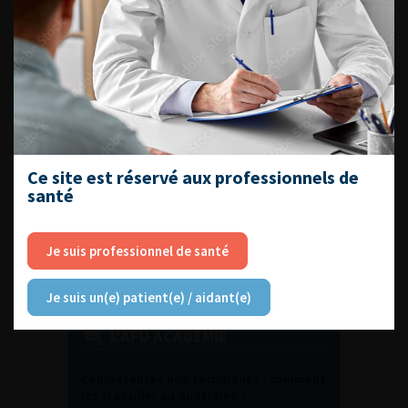
DU VENDREDI 4 AU SAMEDI 5
SEPTEMBRE 2026
Journée d’andrologie et de
médecine sexuelle 2026
Ce site est réservé aux professionnels de
ENQUÊTES DE PRATIQUES
santé
EN UROLOGIE
Je suis professionnel de santé
Je suis un(e) patient(e) / aidant(e)
L'AFU ACADÉMIE
Compétences non techniques : comment
les travailler au quotidien ?