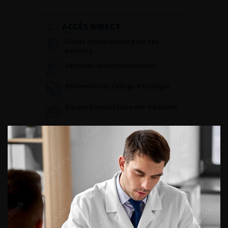
ACCÈS DIRECT
Fiches informations pour vos
patients
Dernières recommandations
Référentiel du Collège d’Urologie
Espace Accréditation des médecins
Livrets du CFEU pour l'interne
DATES À RETENIR