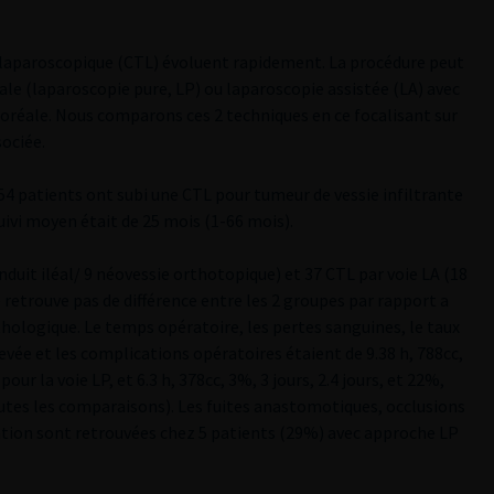
 laparoscopique (CTL) évoluent rapidement. La procédure peut
ale (laparoscopie pure, LP) ou laparoscopie assistée (LA) avec
rporéale. Nous comparons ces 2 techniques en ce focalisant sur
sociée.
4 patients ont subi une CTL pour tumeur de vessie infiltrante
suivi moyen était de 25 mois (1-66 mois).
duit iléal/ 9 néovessie orthotopique) et 37 CTL par voie LA (18
 retrouve pas de différence entre les 2 groupes par rapport a
hologique. Le temps opératoire, les pertes sanguines, le taux
levée et les complications opératoires étaient de 9.38 h, 788cc,
our la voie LP, et 6.3 h, 378cc, 3%, 3 jours, 2.4 jours, et 22%,
utes les comparaisons). Les fuites anastomotiques, occlusions
ation sont retrouvées chez 5 patients (29%) avec approche LP