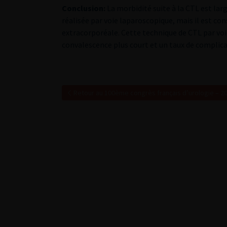
Conclusion:
La morbidité suite à la CTL est lar
réalisée par voie laparoscopique, mais il est cons
extracorporéale. Cette technique de CTL par voi
convalescence plus court et un taux de complicat
Retour au 100ème congrès français d’urologie – 2