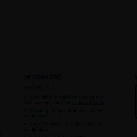
INFORMATIONS
Adhésion à l’AFU :
s
Vous souhaitez connaître la procédure pour
devenir membre de l’AFU,
cliquez sur ce lien
Télécharger le dossier de demande de
candidature.
Dates des prochaines commissions de
candidatures
s