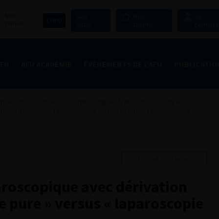
Mon
Mes
Mes
Se
CNPU
panier
outils
favoris
connect
AFU
AFU ACADÉMIE
ÉVÈNEMENTS DE L’AFU
PUBLICATIO
nçais d'Urologie
>
100ème congrès français d’urologie – 2006
ion urinaire : « laparoscopie pure » versus « laparoscopie
Ajouter à ma sélection
aroscopique avec dérivation
ie pure » versus « laparoscopie