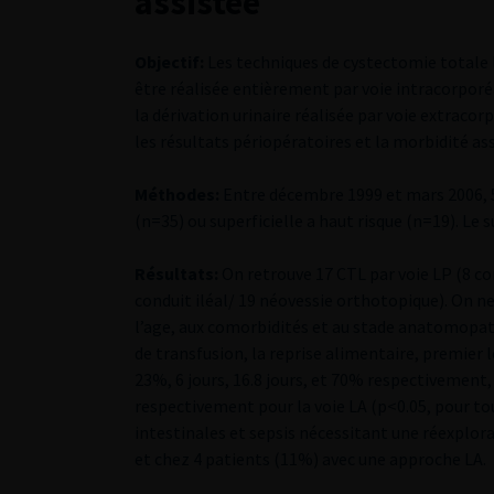
assistée
Objectif:
Les techniques de cystectomie totale
être réalisée entièrement par voie intracorporé
la dérivation urinaire réalisée par voie extraco
les résultats périopératoires et la morbidité as
Méthodes:
Entre décembre 1999 et mars 2006, 5
(n=35) ou superficielle a haut risque (n=19). Le 
Résultats:
On retrouve 17 CTL par voie LP (8 con
conduit iléal/ 19 néovessie orthotopique). On ne
l’age, aux comorbidités et au stade anatomopat
de transfusion, la reprise alimentaire, premier 
23%, 6 jours, 16.8 jours, et 70% respectivement, p
respectivement pour la voie LA (p<0.05, pour to
intestinales et sepsis nécessitant une réexplor
et chez 4 patients (11%) avec une approche LA.