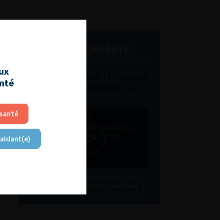
L'AFU ACADÉMIE
aux
Compétences non techniques
anté
: comment les travailler au
quotidien ?
 santé
 aidant(e)
Découvrir toutes les formations