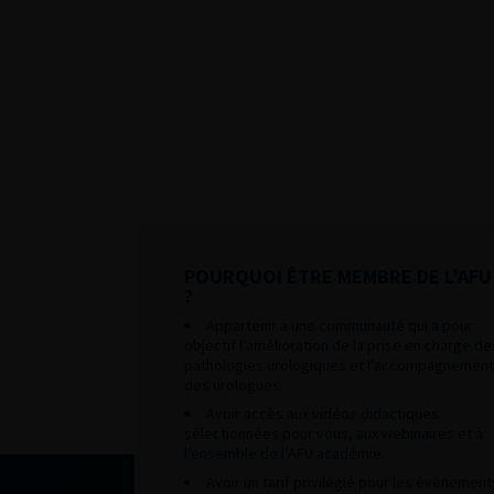
POURQUOI ÊTRE MEMBRE DE L’AFU
?
Appartenir à une communauté qui a pour
objectif l’amélioration de la prise en charge de
pathologies urologiques et l’accompagnement
des urologues.
Avoir accès aux vidéos didactiques
sélectionnées pour vous, aux webinaires et à
l’ensemble de l’AFU académie.
Avoir un tarif privilégié pour les évènement