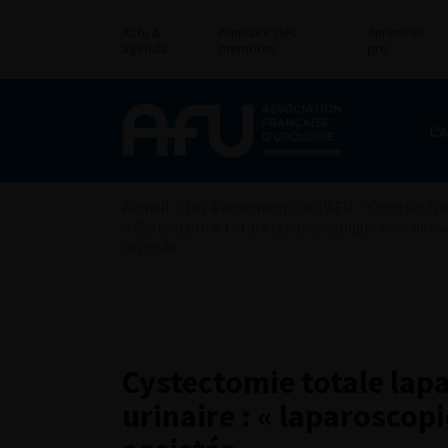
Actu &
Annuaire des
Annonces
agenda
membres
pro
L’
Accueil
>
Les évènements de l’AFU
>
Congrès fra
>
Cystectomie totale laparoscopique avec dérivat
assistée
Cystectomie totale lap
urinaire : « laparoscop