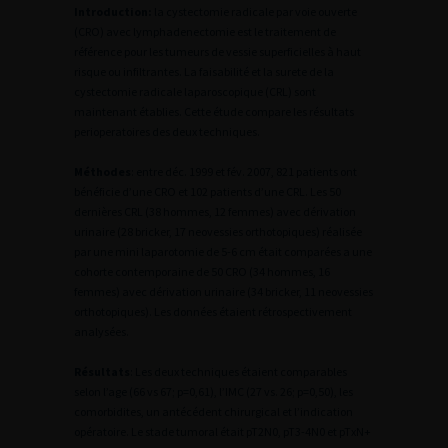
Introduction:
la cystectomie radicale par voie ouverte
(CRO) avec lymphadenectomie est le traitement de
référence pour les tumeurs de vessie superficielles à haut
risque ou infiltrantes. La faisabilité et la surete de la
cystectomie radicale laparoscopique (CRL) sont
maintenant établies. Cette étude compare les résultats
perioperatoires des deux techniques.
Méthodes
:
entre déc. 1999 et fév. 2007, 821 patients ont
bénéficie d’une CRO et 102 patients d’une CRL. Les 50
dernières CRL (38 hommes, 12 femmes) avec dérivation
urinaire (28 bricker, 17 neovessies orthotopiques) réalisée
par une mini laparotomie de 5-6 cm était comparées a une
cohorte contemporaine de 50 CRO (34 hommes, 16
femmes) avec dérivation urinaire (34 bricker, 11 neovessies
orthotopiques). Les données étaient rétrospectivement
analysées.
Résultats
: Les deux techniques étaient comparables
selon l’age (66 vs 67; p=0,61), l’IMC (27 vs. 26; p=0,50), les
comorbidites, un antécédent chirurgical et l’indication
opératoire. Le stade tumoral était pT2N0, pT3-4N0 et pTxN+