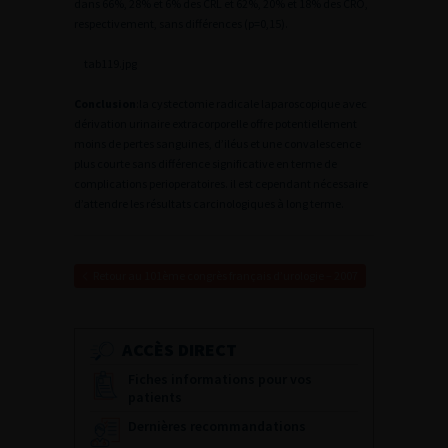
dans 66%, 28% et 6% des CRL et 62%, 20% et 18% des CRO,
respectivement, sans différences (p=0,15).
tab119.jpg
Conclusion
:la cystectomie radicale laparoscopique avec
dérivation urinaire extracorporelle offre potentiellement
moins de pertes sanguines, d’iléus et une convalescence
plus courte sans différence significative en terme de
complications perioperatoires. il est cependant nécessaire
d’attendre les résultats carcinologiques à long terme.
Retour au 101ème congrès français d’urologie – 2007
ACCÈS DIRECT
Fiches informations pour vos
patients
Dernières recommandations