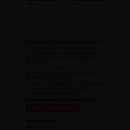
Consulter
Consulter
POURQUOI ÊTRE MEMBRE DE L’AFU ?
Appartenir à une communauté qui a pour
objectif l’amélioration de la prise en charge des
pathologies urologiques et l’accompagnement
des urologues.
Avoir accès aux vidéos didactiques
sélectionnées pour vous, aux webinaires et à
l’ensemble de l’AFU académie.
Avoir un tarif privilégié pour les évènements de
l’AFU avec notamment le CFU, les JOUM, les
JAMS, les JITTU et un accès aux SUC.
Bienvenue dans la famille urologique
Accéder à l’adhésion en ligne
INFORMATIONS
Adhésion à l’AFU :