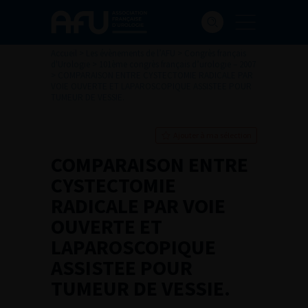
Accueil
>
Les évènements de l’AFU
>
Congrès français
d'Urologie
>
101ème congrès français d’urologie – 2007
>
COMPARAISON ENTRE CYSTECTOMIE RADICALE PAR
VOIE OUVERTE ET LAPAROSCOPIQUE ASSISTEE POUR
TUMEUR DE VESSIE.
Ajouter à ma sélection
COMPARAISON ENTRE
CYSTECTOMIE
RADICALE PAR VOIE
OUVERTE ET
LAPAROSCOPIQUE
ASSISTEE POUR
TUMEUR DE VESSIE.