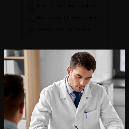
Référentiel du Collège d’Urologie
Espace Accréditation des médecins
Livrets du CFEU pour l'interne
DATES À RETENIR
DU VENDREDI 4 AU SAMEDI 5
SEPTEMBRE 2026
Journée d’andrologie et de
médecine sexuelle 2026