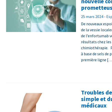
nouvelle c
prometteu
25 mars 2024 - Es
De nouveaux espoi
de la vessie loca
de l’enfortumab v
résultats chez le
chimiothérapie. P
à base de sels de
première ligne […
Troubles de 
simple et d
médicaux