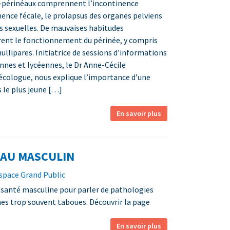
i-périnéaux comprennent l’incontinence
inence fécale, le prolapsus des organes pelviens
s sexuelles. De mauvaises habitudes
rent le fonctionnement du périnée, y compris
llipares. Initiatrice de sessions d’informations
nnes et lycéennes, le Dr Anne-Cécile
écologue, nous explique l’importance d’une
s le plus jeune […]
En savoir plus
AU MASCULIN
Espace Grand Public
a santé masculine pour parler de pathologies
mes trop souvent taboues. Découvrir la page
En savoir plus