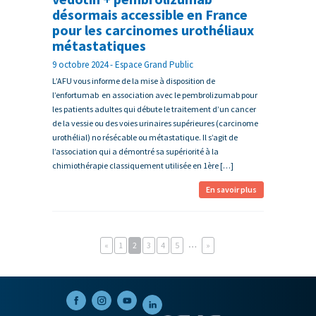
désormais accessible en France
pour les carcinomes urothéliaux
métastatiques
9 octobre 2024 - Espace Grand Public
L’AFU vous informe de la mise à disposition de
l’enfortumab en association avec le pembrolizumab pour
les patients adultes qui débute le traitement d’un cancer
de la vessie ou des voies urinaires supérieures (carcinome
urothélial) no résécable ou métastatique. Il s’agit de
l’association qui a démontré sa supériorité à la
chimiothérapie classiquement utilisée en 1ère […]
En savoir plus
…
«
1
2
3
4
5
»