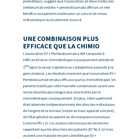
prometteurs, suggère que l’association de deux molécules
(enfortumab vedotin + pembrolizumab) offrirait un réel
bénéfice aux patients traités pour un cancer de vessie
métastatique ou localement avancé.
UNE COMBINAISON PLUS
EFFICACE QUE LA CHIMIO
L’association EV + Pembrolizumab a été comparée à
l’efficacité de la chimiothérapie classiquement utilisée en
ère
1
ligne (à savoir cisplatine ou carboplatine associée à la
gemcitabine). Les résultats montrent que l’association EV +
Pembrolizumab est plus efficace que la chimiothérapie, les
patients traités par cette nouvelle combinaison ayant une
survie deux fois plus longue que ceux traités par la
chimiothérapie classiquement. De plus, cette supériorité
était observée indépendamment des sites des métastases,
de l’origine de la tumeur (vessie ou haut appareil urinaire),
de l’état général du patient ou de marqueurs tumoraux
(comme PD-L1). Les auteurs des travaux de recherche
rapportent que les deux tiers des patients (67 %) à 12 mois
avaient une maladie encore contrôlée par EV +