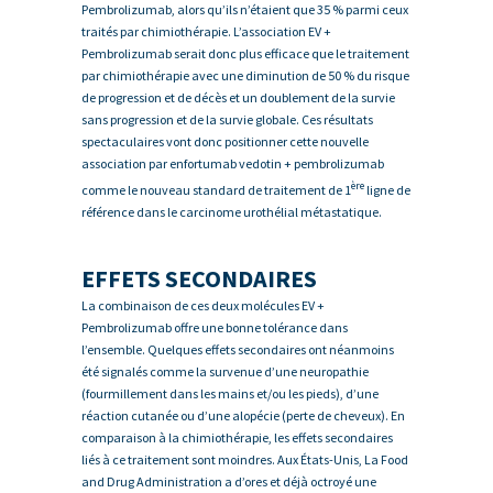
Pembrolizumab, alors qu’ils n’étaient que 35 % parmi ceux
traités par chimiothérapie. L’association EV +
Pembrolizumab serait donc plus efficace que le traitement
par chimiothérapie avec une diminution de 50 % du risque
de progression et de décès et un doublement de la survie
sans progression et de la survie globale. Ces résultats
spectaculaires vont donc positionner cette nouvelle
association par enfortumab vedotin + pembrolizumab
ère
comme le nouveau standard de traitement de 1
ligne de
référence dans le carcinome urothélial métastatique.
EFFETS SECONDAIRES
La combinaison de ces deux molécules EV +
Pembrolizumab offre une bonne tolérance dans
l’ensemble. Quelques effets secondaires ont néanmoins
été signalés comme la survenue d’une neuropathie
(fourmillement dans les mains et/ou les pieds), d’une
réaction cutanée ou d’une alopécie (perte de cheveux). En
comparaison à la chimiothérapie, les effets secondaires
liés à ce traitement sont moindres. Aux États-Unis, La Food
and Drug Administration a d’ores et déjà octroyé une