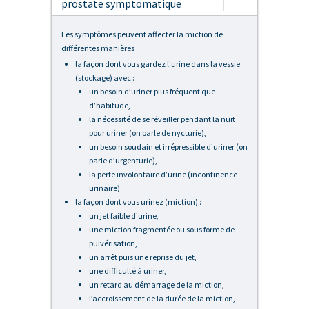
prostate symptomatique
Les symptômes peuvent affecter la miction de
différentes manières :
la façon dont vous gardez l’urine dans la vessie
(stockage) avec :
un besoin d’uriner plus fréquent que
d’habitude,
la nécessité de se réveiller pendant la nuit
pour uriner (on parle de nycturie),
un besoin soudain et irrépressible d’uriner (on
parle d’urgenturie),
la perte involontaire d’urine (incontinence
urinaire).
la façon dont vous urinez (miction) :
un jet faible d’urine,
une miction fragmentée ou sous forme de
pulvérisation,
un arrêt puis une reprise du jet,
une difficulté à uriner,
un retard au démarrage de la miction,
l’accroissement de la durée de la miction,