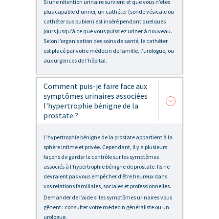
Si une rétention urinaire survient et que vous n’êtes
plus capable d’uriner, un cathéter (sonde vésicale ou
cathéter sus pubien) est inséré pendant quelques
jours jusqu’à ce que vous puissiez uriner à nouveau.
Selon l’organisation des soins de santé, le cathéter
est placé par votre médecin de famille, l’urologue, ou
aux urgences de l’hôpital.
Comment puis-je faire face aux
symptômes urinaires associées
l'hypertrophie bénigne de la
prostate ?
L’hypertrophie bénigne de la prostate appartient à la
sphère intime et privée. Cependant, il y a plusieurs
façons de garder le contrôle sur les symptômes
associés à l’hypertrophie bénigne de prostate. Ils ne
devraient pas vous empêcher d’être heureux dans
vos relations familiales, sociales et professionnelles.
Demander de l’aide si les symptômes urinaires vous
gênent : consulter votre médecin généraliste ou un
urologue.