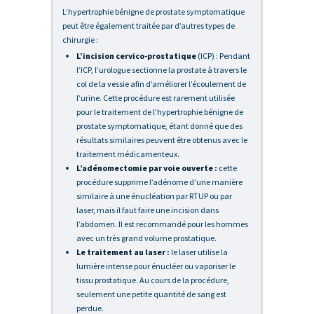
L’hypertrophie bénigne de prostate symptomatique
peut être également traitée par d’autres types de
chirurgie :
L’incision cervico-prostatique
(ICP) : Pendant
l’ICP, l’urologue sectionne la prostate à travers le
col de la vessie afin d’améliorer l’écoulement de
l’urine. Cette procédure est rarement utilisée
pour le traitement de l’hypertrophie bénigne de
prostate symptomatique, étant donné que des
résultats similaires peuvent être obtenus avec le
traitement médicamenteux.
L’adénomectomie par voie ouverte :
cette
procédure supprime l’adénome d’une manière
similaire à une énucléation par RTUP ou par
laser, mais il faut faire une incision dans
l’abdomen. Il est recommandé pour les hommes
avec un très grand volume prostatique.
Le traitement au laser :
le laser utilise la
lumière intense pour énucléer ou vaporiser le
tissu prostatique. Au cours de la procédure,
seulement une petite quantité de sang est
perdue.