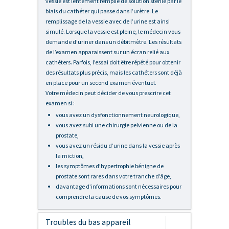
vessie est lentement remplie de solution stérile par le
biais du cathéter qui passe dans l’urètre. Le
remplissage de la vessie avec de l’urine est ainsi
simulé. Lorsque la vessie est pleine, le médecin vous
demande d’uriner dans un débitmètre. Les résultats
de l’examen apparaissent sur un écran relié aux
cathéters. Parfois, l’essai doit être répété pour obtenir
des résultats plus précis, mais les cathéters sont déjà
en place pour un second examen éventuel.
Votre médecin peut décider de vous prescrire cet
examen si :
vous avez un dysfonctionnement neurologique,
vous avez subi une chirurgie pelvienne ou de la
prostate,
vous avez un résidu d’urine dans la vessie après
la miction,
les symptômes d’hypertrophie bénigne de
prostate sont rares dans votre tranche d’âge,
davantage d’informations sont nécessaires pour
comprendre la cause de vos symptômes.
Troubles du bas appareil