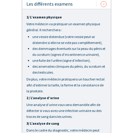
Les différents examens
1/ L’examen physique
Votre médecin va pratiquer un examen physique
général. Il recherchera :
une vessie distendue (votre vessie peut se
distendre si elle ne se vide pas complètement),
des dommages éventuels sur la peau du pénis et
du scrotum (signes d’incontinence urinaire),
une fuite de l’urètre (signe d’infection),
des anomalies cliniques du pénis, du scrotum et
des testicules.
De plus, votre médecin pratiquera un toucher rectal
afin d’estimer la taille, la forme et la consistance de
la prostate.
2 / L’analyse d’urine
Une analyse d’urine vous sera demandée afin de
détecter si vous avez une infection urinaire ou des
traces de sang dans les urines.
3/ L’analyse de sang
Dans le cadre du diagnostic, votre médecin peut