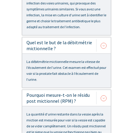
infection des voies urinaires, qui provoque des
symptômes urinaires similaires. Si vous avez une
infection, la mise en culture d’urine sert à identifier le
germe et choisir le traitement antibiotique le plus
adapté au traitement de l’infection.
Quel est le but de la débitmétrie
mictionnelle ?
La débitmétrie mictionnelle mesure la vitesse de
l’écoulement de l’urine. Cet examen est effectué pour
voir si la prostate fait obstacle à l’écoulement de
l’urine.
Pourquoi mesure-t-on le résidu
post mictionnel (RPM) ?
La quantité d’urine restante dans la vessie après la
miction est mesurée pour voir si la vessie est capable
de se vider complètement. Un résidu post mictionnel
est le signe que la vessie ne fonctionne pas bien ou