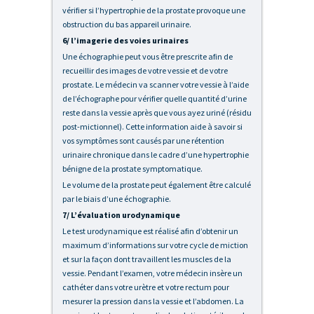
vérifier si l’hypertrophie de la prostate provoque une
obstruction du bas appareil urinaire.
6/ l’imagerie des voies urinaires
Une échographie peut vous être prescrite afin de
recueillir des images de votre vessie et de votre
prostate. Le médecin va scanner votre vessie à l’aide
de l’échographe pour vérifier quelle quantité d’urine
reste dans la vessie après que vous ayez uriné (résidu
post-mictionnel). Cette information aide à savoir si
vos symptômes sont causés par une rétention
urinaire chronique dans le cadre d’une hypertrophie
bénigne de la prostate symptomatique.
Le volume de la prostate peut également être calculé
par le biais d’une échographie.
7/ L’évaluation urodynamique
Le test urodynamique est réalisé afin d’obtenir un
maximum d’informations sur votre cycle de miction
et sur la façon dont travaillent les muscles de la
vessie. Pendant l’examen, votre médecin insère un
cathéter dans votre urètre et votre rectum pour
mesurer la pression dans la vessie et l’abdomen. La