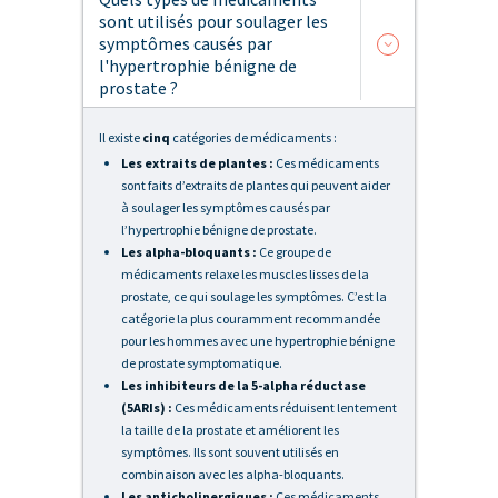
sont utilisés pour soulager les
symptômes causés par
l'hypertrophie bénigne de
prostate ?
Il existe
cinq
catégories de médicaments :
Les extraits de plantes :
Ces médicaments
sont faits d’extraits de plantes qui peuvent aider
à soulager les symptômes causés par
l’hypertrophie bénigne de prostate.
Les alpha-bloquants :
Ce groupe de
médicaments relaxe les muscles lisses de la
prostate, ce qui soulage les symptômes. C’est la
catégorie la plus couramment recommandée
pour les hommes avec une hypertrophie bénigne
de prostate symptomatique.
Les inhibiteurs de la 5-alpha réductase
(5ARIs) :
Ces médicaments réduisent lentement
la taille de la prostate et améliorent les
symptômes. Ils sont souvent utilisés en
combinaison avec les alpha-bloquants.
Les anticholinergiques :
Ces médicaments