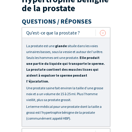
de la prostate
QUESTIONS / RÉPONSES
Qu’est-ce que la prostate ?
La prostate est une
glande
située dans les voies
urinaires basses, sous la vessie et autour de l’urètre.
Seuls les hommes ont une prostate.
Elle produit
une partie du liquide qui transporte le sperme.
La prostate contient des muscles lisses qui
aident à expulser le sperme pendant
l’éjaculation.
Une prostate saine fait environ la taille d’une grosse
noix et a un volume de 15 à 25 ml. Plus l’homme
vieillit, plus sa prostate grossit.
Le terme médical pour une prostate dont la taille a
grossi est l’hypertrophie bénigne de la prostate
(communément appelé HBP).