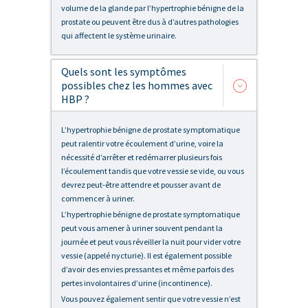
volume de la glande par l’hypertrophie bénigne de la
prostate ou peuvent être dus à d’autres pathologies
qui affectent le système urinaire.
Quels sont les symptômes
possibles chez les hommes avec
HBP ?
L’hypertrophie bénigne de prostate symptomatique
peut ralentir votre écoulement d’urine, voire la
nécessité d’arrêter et redémarrer plusieurs fois
l’écoulement tandis que votre vessie se vide, ou vous
devrez peut-être attendre et pousser avant de
commencer à uriner.
L’hypertrophie bénigne de prostate symptomatique
peut vous amener à uriner souvent pendant la
journée et peut vous réveiller la nuit pour vider votre
vessie (appelé nycturie). Il est également possible
d’avoir des envies pressantes et même parfois des
pertes involontaires d’urine (incontinence).
Vous pouvez également sentir que votre vessie n’est