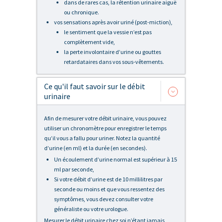
dans de rares cas, la rétention urinaire aiguë
ou chronique.
vos sensations après avoir uriné (post-miction),
le sentiment que la vessie n’est pas
complètement vide,
la perte involontaire d’urine ou gouttes
retardataires dans vos sous-vêtements.
Ce qu'il faut savoir sur le débit
urinaire
Afin de mesurer votre débit urinaire, vous pouvez
utiliser un chronomètre pour enregistrer le temps
qu’il vous a fallu pour uriner. Notez la quantité
d’urine (en ml) et la durée (en secondes).
Un écoulement d’urine normal est supérieur à 15
ml par seconde,
Si votre débit d’urine est de 10 millilitres par
seconde ou moins et que vous ressentez des
symptômes, vous devez consulter votre
généraliste ou votre urologue.
Mesurer le débit urinaire chez soi n’étant jamais