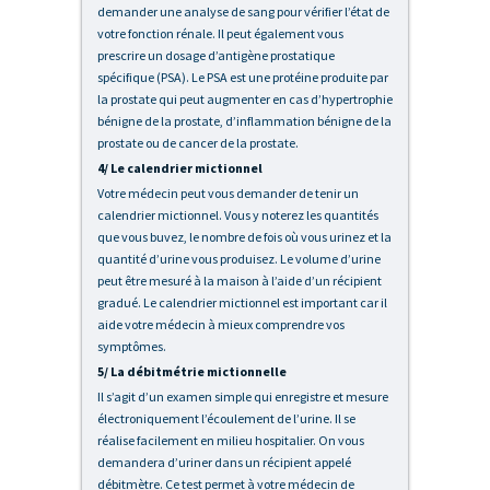
demander une analyse de sang pour vérifier l’état de
votre fonction rénale. Il peut également vous
prescrire un dosage d’antigène prostatique
spécifique (PSA). Le PSA est une protéine produite par
la prostate qui peut augmenter en cas d’hypertrophie
bénigne de la prostate, d’inflammation bénigne de la
prostate ou de cancer de la prostate.
4/ Le calendrier mictionnel
Votre médecin peut vous demander de tenir un
calendrier mictionnel. Vous y noterez les quantités
que vous buvez, le nombre de fois où vous urinez et la
quantité d’urine vous produisez. Le volume d’urine
peut être mesuré à la maison à l’aide d’un récipient
gradué. Le calendrier mictionnel est important car il
aide votre médecin à mieux comprendre vos
symptômes.
5/ La débitmétrie mictionnelle
Il s’agit d’un examen simple qui enregistre et mesure
électroniquement l’écoulement de l’urine. Il se
réalise facilement en milieu hospitalier. On vous
demandera d’uriner dans un récipient appelé
débitmètre. Ce test permet à votre médecin de