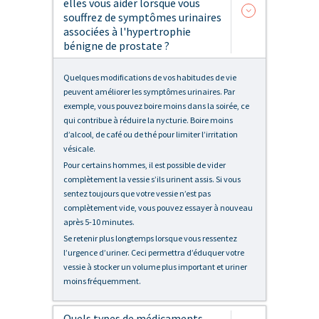
elles vous aider lorsque vous
souffrez de symptômes urinaires
associées à l'hypertrophie
bénigne de prostate ?
Quelques modifications de vos habitudes de vie
peuvent améliorer les symptômes urinaires. Par
exemple, vous pouvez boire moins dans la soirée, ce
qui contribue à réduire la nycturie. Boire moins
d’alcool, de café ou de thé pour limiter l’irritation
vésicale.
Pour certains hommes, il est possible de vider
complètement la vessie s’ils urinent assis. Si vous
sentez toujours que votre vessie n’est pas
complètement vide, vous pouvez essayer à nouveau
après 5-10 minutes.
Se retenir plus longtemps lorsque vous ressentez
l’urgence d’uriner. Ceci permettra d’éduquer votre
vessie à stocker un volume plus important et uriner
moins fréquemment.
Quels types de médicaments