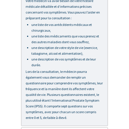
Votre médecin va avoir besoin de votre histoire
médicale détaillée et d’informations précises
concernant vos symptômes. Vous pouvez l’aider en
préparant pour la consultation :
une liste de vos antécédents médicaux et
chirurgicaux,
une liste des médicaments que vous prenez et
des autres maladies dont vous souffrez,
une description de votre style de vie (exercice,
tabagisme, alcool et alimentation),
une description de vos symptômes et de leur
durée.
Lors de la consultation, le médecin pourra
également vous demander de remplir un
questionnaire pour comprendre vos symptômes, leur
fréquence et la manière dont ils affectent votre
qualité de vie. Plusieurs questionnaires existent, le
plus utilisé étant l’International Prostate Symptom
Score (IPSS). Il comporte sept questions sur vos
symptômes, avec pour chacun un score compris
entre 0 et 5, de faible à élevé.