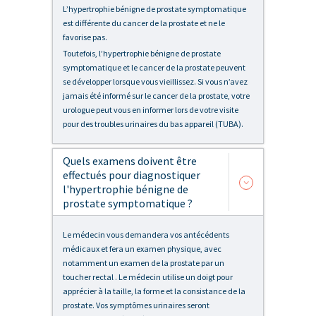
L’hypertrophie bénigne de prostate symptomatique
est différente du cancer de la prostate et ne le
favorise pas.
Toutefois, l’hypertrophie bénigne de prostate
symptomatique et le cancer de la prostate peuvent
se développer lorsque vous vieillissez. Si vous n’avez
jamais été informé sur le cancer de la prostate, votre
urologue peut vous en informer lors de votre visite
pour des troubles urinaires du bas appareil (TUBA).
Quels examens doivent être
effectués pour diagnostiquer
l'hypertrophie bénigne de
prostate symptomatique ?
Le médecin vous demandera vos antécédents
médicaux et fera un examen physique, avec
notamment un examen de la prostate par un
toucher rectal . Le médecin utilise un doigt pour
apprécier à la taille, la forme et la consistance de la
prostate. Vos symptômes urinaires seront