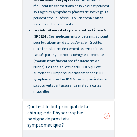
réduisent les contractions de la vessie et peuvent
soulager les symptômes gênants de stockage. Ils
peuvent être utilisés seuls ou en combinaison
avec les alpha-bloquants.
Les inhibiteurs de la p
hosphodiestérase 5
(IPDE5) :
Ces médicaments ont été mis au point
pour le traitement de la dysfonction érectile,
mais ils soulagent également les symptômes
causés par l’hypertrophie bénigne de prostate
(mais ils n’améliorent pas l’écoulement de
l’urine). Le Tadalafil est le seul IPDE5 qui est
autorisé en Europe pour le traitement de l’HBP
symptomatique. Les IPDE5 ne sont généralement
pas couverts par l’assurance maladie ou les
mutuelles.
Quel est le but principal de la
chirurgie de l'hypertrophie
bénigne de prostate
symptomatique ?