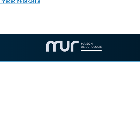
t médecine sexuelle
?